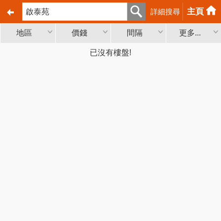
主頁
詳細搜尋
地區
價錢
間隔
更多...
已沒有樓盤!