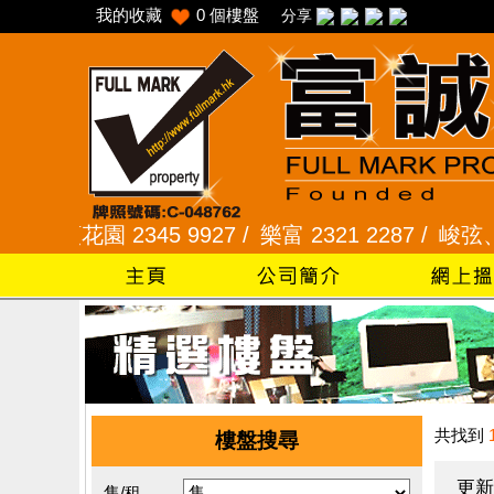
我的收藏
0
個樓盤
分享
頣花園 2345 9927 /
樂富 2321 2287 /
峻弦、曉暉花園
共找到
樓盤搜尋
更新
售/租