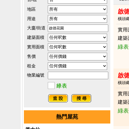
地區
啟德
用途
橫頭
大廈/街道
實用
建築面積
建築
綠表
實用面積
售價
租金
啟
物業編號
橫頭
實用
建築
綠表
熱門屋苑