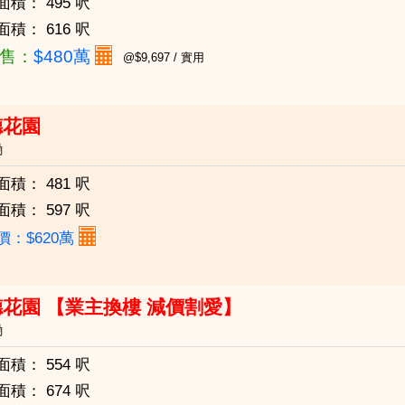
面積：
495 呎
面積：
616 呎
售：
$480萬
@$9,697 / 實用
德花園
磡
面積：
481 呎
面積：
597 呎
價：$620萬
花園 【業主換樓 減價割愛】
磡
面積：
554 呎
面積：
674 呎