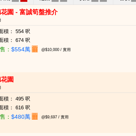
花園 - 富誠筍盤推介
磡
面積：
554 呎
面積：
674 呎
售：
$554萬
@$10,000 / 實用
德花園
磡
面積：
495 呎
面積：
616 呎
售：
$480萬
@$9,697 / 實用