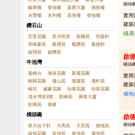
橫頭
毓華樓
發強樓
嘉茜大廈
德慈樓
永豐樓
永利樓
高美樓
發強樓
實用
建築
鑽石山
綠表
宏景花園
星河明居
龍蟠苑
悅庭軒
帝峰豪苑
鳳禮苑
鳳鑽苑
鳳德村
啟翔苑
啟鑽苑
啟
牛池灣
橫頭
嘉峰台
海港花園
新麗花園
實用
曉暉花園
瓊山苑
瓊麗苑
瓊軒苑
建築
峻弦
威豪花園
怡發花園
怡富花園
補地
清水灣道8號
彩峰苑
興業大廈
彩興苑
泰峰
橫頭磡
啟
橫頭
黃大仙下村
天馬苑
天宏苑
德強苑
啟德花園
富強苑
嘉強苑
康強苑