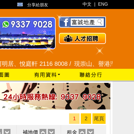
中文
|
ENG
分享給朋友
庭軒 2116 8008 /
現崇山、譽港灣 2345 9926 
1
2
尾頁
補地價
租金