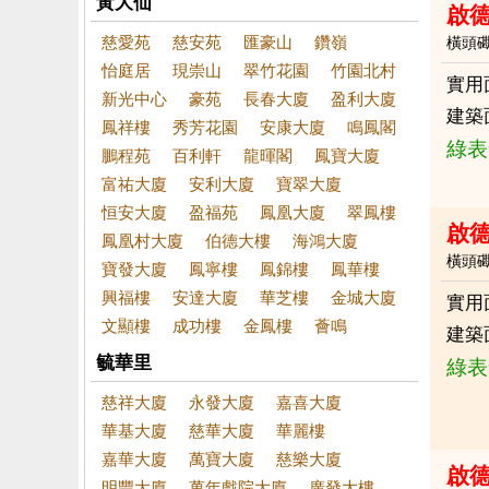
黃大仙
啟
慈愛苑
慈安苑
匯豪山
鑽嶺
橫頭
怡庭居
現崇山
翠竹花園
竹園北村
實用
新光中心
豪苑
長春大廈
盈利大廈
建築
鳳祥樓
秀芳花園
安康大廈
鳴鳳閣
綠表
鵬程苑
百利軒
龍暉閣
鳳寶大廈
富祐大廈
安利大廈
寶翠大廈
恒安大廈
盈福苑
鳳凰大廈
翠鳳樓
啟
鳳凰村大廈
伯德大樓
海鴻大廈
橫頭
寶發大廈
鳳寧樓
鳳錦樓
鳳華樓
興福樓
安達大廈
華芝樓
金城大廈
實用
文顯樓
成功樓
金鳳樓
薈鳴
建築
毓華里
綠表
慈祥大廈
永發大廈
嘉喜大廈
華基大廈
慈華大廈
華麗樓
嘉華大廈
萬寶大廈
慈樂大廈
啟
明豐大廈
萬年戲院大廈
廣發大樓