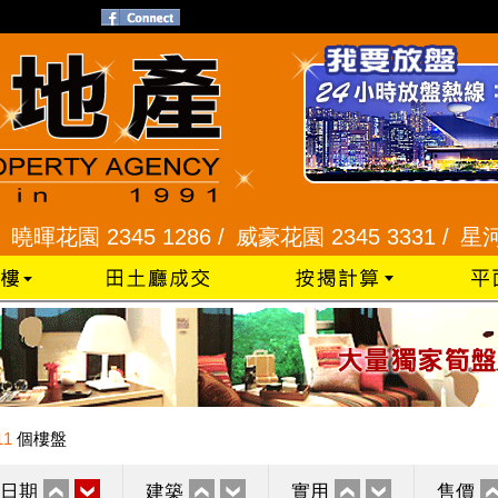
 2345 1286 /
威豪花園 2345 3331 /
星河明居、悅
11
個樓盤
日期
建築
實用
售價