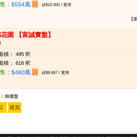
售：
$554萬
@$10,000 / 實用
【
德花園 【富誠實盤】
磡
面積：
495 呎
面積：
616 呎
售：
$480萬
@$9,697 / 實用
11
個樓盤
2
尾頁