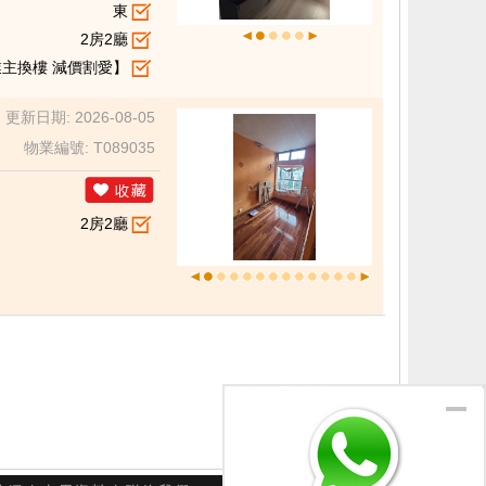
東
2房2廳
業主換樓 減價割愛】
更新日期: 2026-08-05
物業編號: T089035
2房2廳