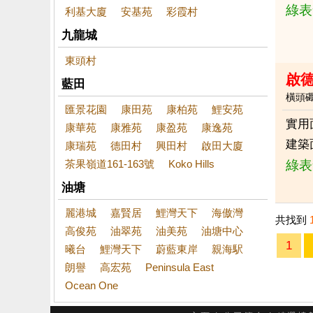
綠表
利基大廈
安基苑
彩霞村
九龍城
東頭村
啟
藍田
橫頭
匯景花園
康田苑
康柏苑
鯉安苑
實用
康華苑
康雅苑
康盈苑
康逸苑
建築
康瑞苑
德田村
興田村
啟田大廈
茶果嶺道161-163號
Koko Hills
綠表
油塘
麗港城
嘉賢居
鯉灣天下
海傲灣
共找到
高俊苑
油翠苑
油美苑
油塘中心
1
曦台
鯉灣天下
蔚藍東岸
親海駅
朗譽
高宏苑
Peninsula East
Ocean One