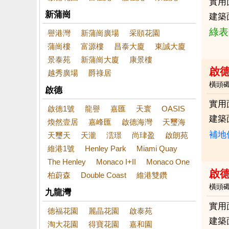
實用
新蒲崗
建築
綠表
譽港灣
新蒲崗廣場
采頤花園
蒲崗樓
富源樓
昌泰大廈
東誠大廈
景泰苑
新蒲崗大廈
康景樓
啟
越秀廣場
爵祿居
橫頭
啟德
實用
啟德1號
龍譽
嘉匯
天寰
OASIS
建築
煥然壹居
嘉峰匯
啟德海灣
天璽海
補地
天璽天
天瀧
澐璟
尚珒盈
啟朗苑
維港1號
Henley Park
Miami Quay
The Henley
Monaco I+II
Monaco One
啟德
柏蔚森
Double Coast
維港雙鑽
橫頭
九龍灣
實用
德福花園
麗晶花園
啟泰苑
建築
淘大花園
得寶花園
嘉和園