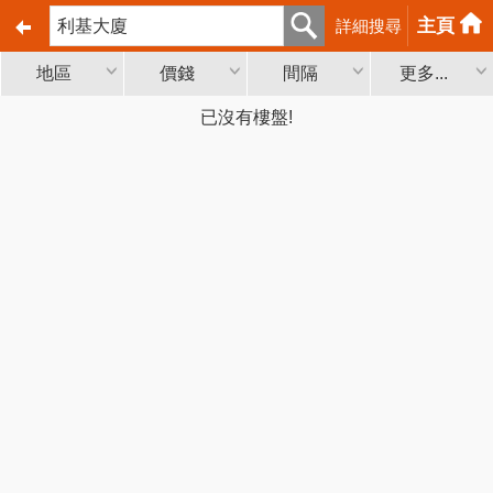
主頁
詳細搜尋
地區
價錢
間隔
更多...
已沒有樓盤!