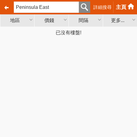
主頁
詳細搜尋
地區
價錢
間隔
更多...
已沒有樓盤!