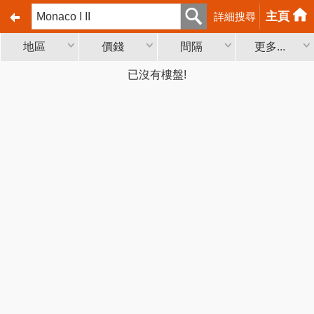
主頁
詳細搜尋
地區
價錢
間隔
更多...
已沒有樓盤!