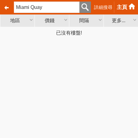
主頁
詳細搜尋
地區
價錢
間隔
更多...
已沒有樓盤!