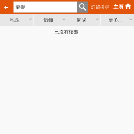
主頁
詳細搜尋
地區
價錢
間隔
更多...
已沒有樓盤!