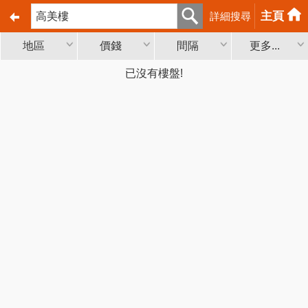
主頁
詳細搜尋
地區
價錢
間隔
更多...
已沒有樓盤!