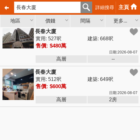
主頁
詳細搜尋
地區
價錢
間隔
更多...
長春大廈
實用: 527呎
建築: 668呎
售價: $480萬
日期:2026-08-07
高層
--
長春大廈
實用: 512呎
建築: 649呎
售價: $600萬
日期:2026-08-07
高層
2房