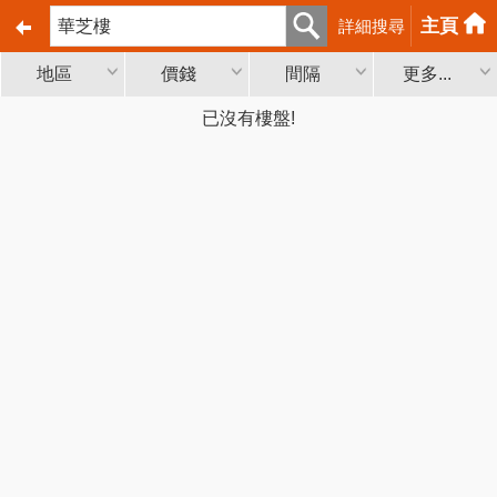
主頁
詳細搜尋
地區
價錢
間隔
更多...
已沒有樓盤!