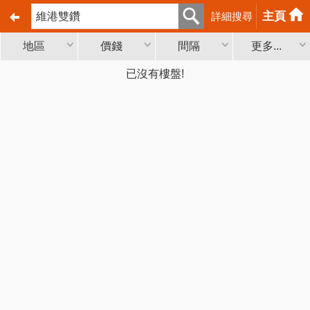
主頁
詳細搜尋
地區
價錢
間隔
更多...
已沒有樓盤!