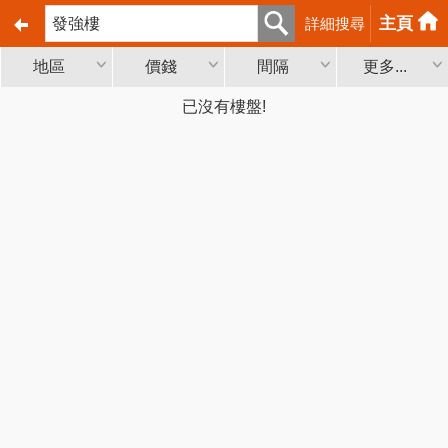
主頁
詳細搜尋
地區
價錢
間隔
更多...
已沒有樓盤!