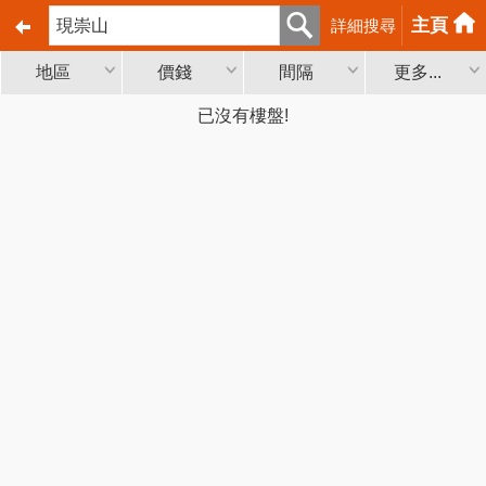
主頁
詳細搜尋
地區
價錢
間隔
更多...
已沒有樓盤!