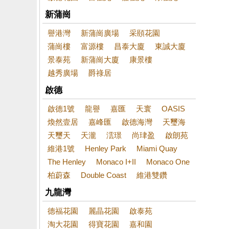
新蒲崗
譽港灣
新蒲崗廣場
采頤花園
蒲崗樓
富源樓
昌泰大廈
東誠大廈
景泰苑
新蒲崗大廈
康景樓
越秀廣場
爵祿居
啟德
啟德1號
龍譽
嘉匯
天寰
OASIS
煥然壹居
嘉峰匯
啟德海灣
天璽海
天璽天
天瀧
澐璟
尚珒盈
啟朗苑
維港1號
Henley Park
Miami Quay
The Henley
Monaco I+II
Monaco One
柏蔚森
Double Coast
維港雙鑽
九龍灣
德福花園
麗晶花園
啟泰苑
淘大花園
得寶花園
嘉和園