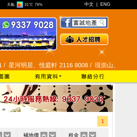
中文
|
ENG
天氣:
31°C
76%
河明居、悅庭軒 2116 8008 /
現崇山、譽港灣 2345 9
1
補地價
租金