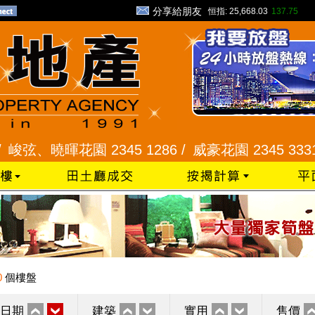
分享給朋友
恒指:
25,668.03
137.75
曉暉花園 2345 1286 /
威豪花園 2345 3331 /
星
0
個樓盤
日期
建築
實用
售價