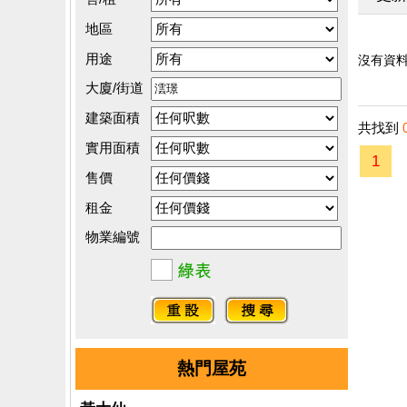
地區
用途
沒有資料.
大廈/街道
建築面積
共找到
實用面積
1
售價
租金
物業編號
熱門屋苑