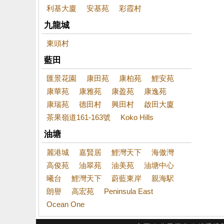
利基大廈
安基苑
彩霞村
九龍城
東頭村
藍田
匯景花園
康田苑
康柏苑
鯉安苑
康華苑
康雅苑
康盈苑
康逸苑
康瑞苑
德田村
興田村
啟田大廈
茶果嶺道161-163號
Koko Hills
油塘
麗港城
嘉賢居
鯉灣天下
海傲灣
高俊苑
油翠苑
油美苑
油塘中心
曦台
鯉灣天下
蔚藍東岸
親海駅
朗譽
高宏苑
Peninsula East
Ocean One