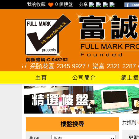
我的收藏
0
個樓盤
分享
5 /
采頣花園 2345 9927 /
樂富 2321 2287 /
峻弦、
共找到
樓盤搜尋
更新
售/租