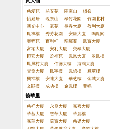
黃大仙
慈愛苑
慈安苑
匯豪山
鑽嶺
怡庭居
現崇山
翠竹花園
竹園北村
新光中心
豪苑
長春大廈
盈利大廈
鳳祥樓
秀芳花園
安康大廈
鳴鳳閣
鵬程苑
百利軒
龍暉閣
鳳寶大廈
富祐大廈
安利大廈
寶翠大廈
恒安大廈
盈福苑
鳳凰大廈
翠鳳樓
鳳凰村大廈
伯德大樓
海鴻大廈
寶發大廈
鳳寧樓
鳳錦樓
鳳華樓
興福樓
安達大廈
華芝樓
金城大廈
文顯樓
成功樓
金鳳樓
薈鳴
毓華里
慈祥大廈
永發大廈
嘉喜大廈
華基大廈
慈華大廈
華麗樓
嘉華大廈
萬寶大廈
慈樂大廈
明豐大廈
萬年戲院大廈
廣發大樓