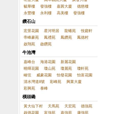
毓華樓
發強樓
嘉茜大廈
德慈樓
永豐樓
永利樓
高美樓
發強樓
鑽石山
宏景花園
星河明居
龍蟠苑
悅庭軒
帝峰豪苑
鳳禮苑
鳳鑽苑
鳳德村
啟翔苑
啟鑽苑
牛池灣
嘉峰台
海港花園
新麗花園
曉暉花園
瓊山苑
瓊麗苑
瓊軒苑
峻弦
威豪花園
怡發花園
怡富花園
清水灣道8號
彩峰苑
興業大廈
彩興苑
泰峰
橫頭磡
黃大仙下村
天馬苑
天宏苑
德強苑
啟德花園
富強苑
嘉強苑
康強苑