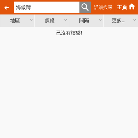
主頁
詳細搜尋
地區
價錢
間隔
更多...
已沒有樓盤!