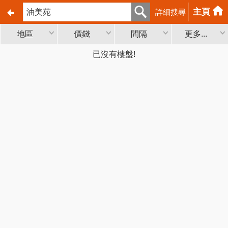
主頁
詳細搜尋
地區
價錢
間隔
更多...
已沒有樓盤!