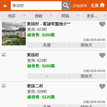
主頁
詳細搜尋
地區
價錢
間隔
更多...
東頭村 - 富誠筍盤推介**
實用: 423呎
綠表售: $268萬
日期:2026-08-09
高層
開放式
東頭村
實用: 423呎
綠表售: $268萬
日期:2026-08-09
--
開放式
東頭二村
實用: 208呎
綠表售: $120萬
日期:2026-08-09