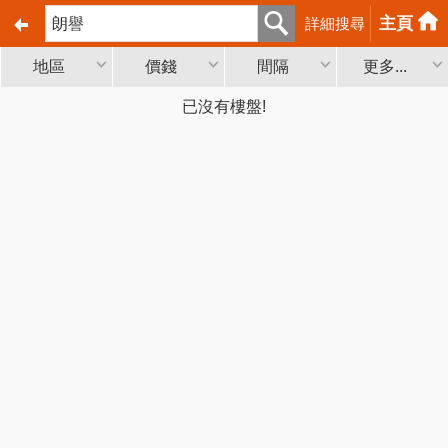
主頁
詳細搜尋
地區
價錢
間隔
更多...
已沒有樓盤!