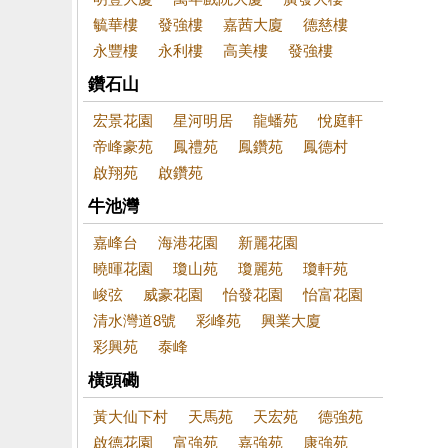
毓華樓
發強樓
嘉茜大廈
德慈樓
永豐樓
永利樓
高美樓
發強樓
鑽石山
宏景花園
星河明居
龍蟠苑
悅庭軒
帝峰豪苑
鳳禮苑
鳳鑽苑
鳳德村
啟翔苑
啟鑽苑
牛池灣
嘉峰台
海港花園
新麗花園
曉暉花園
瓊山苑
瓊麗苑
瓊軒苑
峻弦
威豪花園
怡發花園
怡富花園
清水灣道8號
彩峰苑
興業大廈
彩興苑
泰峰
橫頭磡
黃大仙下村
天馬苑
天宏苑
德強苑
啟德花園
富強苑
嘉強苑
康強苑