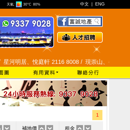
中文
|
ENG
天氣:
30°C
80%
明居、悅庭軒 2116 8008 /
現崇山、譽港灣 2345 99
1
補地價
租金