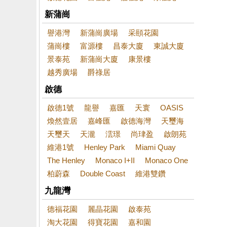
新蒲崗
譽港灣
新蒲崗廣場
采頤花園
蒲崗樓
富源樓
昌泰大廈
東誠大廈
景泰苑
新蒲崗大廈
康景樓
越秀廣場
爵祿居
啟德
啟德1號
龍譽
嘉匯
天寰
OASIS
煥然壹居
嘉峰匯
啟德海灣
天璽海
天璽天
天瀧
澐璟
尚珒盈
啟朗苑
維港1號
Henley Park
Miami Quay
The Henley
Monaco I+II
Monaco One
柏蔚森
Double Coast
維港雙鑽
九龍灣
德福花園
麗晶花園
啟泰苑
淘大花園
得寶花園
嘉和園