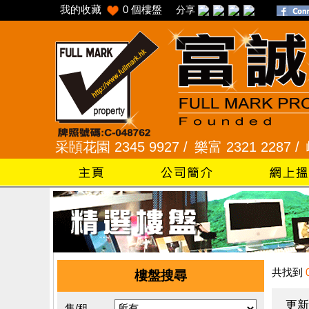
我的收藏
0
個樓盤
分享
 /
采頣花園 2345 9927 /
樂富 2321 2287 /
峻弦、曉
共找到
樓盤搜尋
更新
售/租