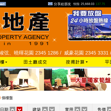
分享給朋友
恒指:
25,668.03
137.75
暉花園 2345 1286 /
威豪花園 2345 3331 /
星河
0
個樓盤
日期
建築
實用
售價