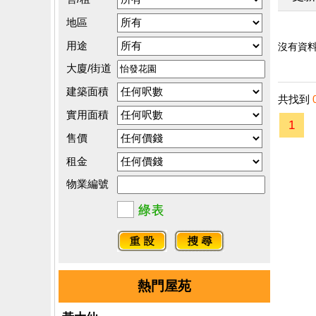
地區
用途
沒有資料.
大廈/街道
建築面積
共找到
實用面積
1
售價
租金
物業編號
熱門屋苑