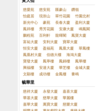
黃大仙
慈愛苑
慈安苑
匯豪山
鑽嶺
怡庭居
現崇山
翠竹花園
竹園北村
新光中心
豪苑
長春大廈
盈利大廈
鳳祥樓
秀芳花園
安康大廈
鳴鳳閣
鵬程苑
百利軒
龍暉閣
鳳寶大廈
富祐大廈
安利大廈
寶翠大廈
恒安大廈
盈福苑
鳳凰大廈
翠鳳樓
鳳凰村大廈
伯德大樓
海鴻大廈
寶發大廈
鳳寧樓
鳳錦樓
鳳華樓
興福樓
安達大廈
華芝樓
金城大廈
文顯樓
成功樓
金鳳樓
薈鳴
毓華里
慈祥大廈
永發大廈
嘉喜大廈
華基大廈
慈華大廈
華麗樓
嘉華大廈
萬寶大廈
慈樂大廈
明豐大廈
萬年戲院大廈
廣發大樓