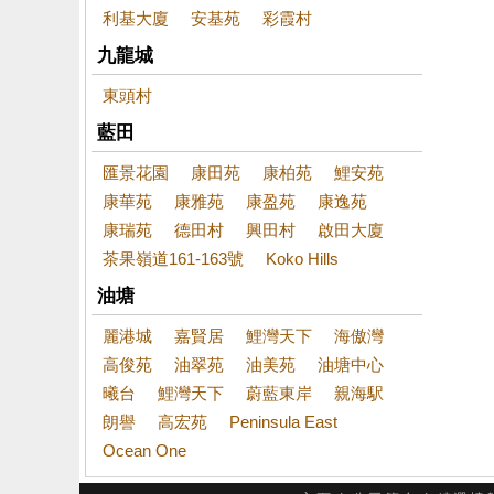
利基大廈
安基苑
彩霞村
九龍城
東頭村
藍田
匯景花園
康田苑
康柏苑
鯉安苑
康華苑
康雅苑
康盈苑
康逸苑
康瑞苑
德田村
興田村
啟田大廈
茶果嶺道161-163號
Koko Hills
油塘
麗港城
嘉賢居
鯉灣天下
海傲灣
高俊苑
油翠苑
油美苑
油塘中心
曦台
鯉灣天下
蔚藍東岸
親海駅
朗譽
高宏苑
Peninsula East
Ocean One