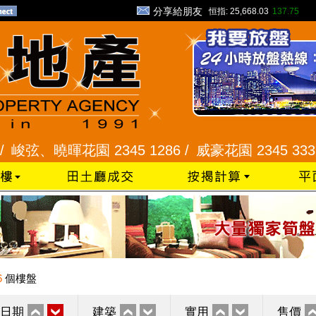
分享給朋友
恒指:
25,668.03
137.75
、曉暉花園 2345 1286 /
威豪花園 2345 3331 /
星
6
個樓盤
日期
建築
實用
售價