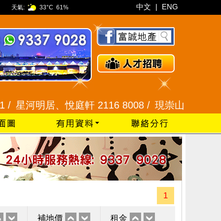
中文
|
ENG
天氣:
33°C
61%
河明居、悅庭軒 2116 8008 /
現崇山、譽港灣 2345 9
1
補地價
租金