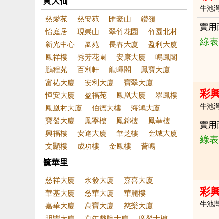
黃大仙
牛池
慈愛苑
慈安苑
匯豪山
鑽嶺
實用
怡庭居
現崇山
翠竹花園
竹園北村
綠表
新光中心
豪苑
長春大廈
盈利大廈
鳳祥樓
秀芳花園
安康大廈
鳴鳳閣
鵬程苑
百利軒
龍暉閣
鳳寶大廈
富祐大廈
安利大廈
寶翠大廈
彩
恒安大廈
盈福苑
鳳凰大廈
翠鳳樓
牛池
鳳凰村大廈
伯德大樓
海鴻大廈
寶發大廈
鳳寧樓
鳳錦樓
鳳華樓
實用
興福樓
安達大廈
華芝樓
金城大廈
綠表
文顯樓
成功樓
金鳳樓
薈鳴
毓華里
慈祥大廈
永發大廈
嘉喜大廈
彩興
華基大廈
慈華大廈
華麗樓
牛池
嘉華大廈
萬寶大廈
慈樂大廈
明豐大廈
萬年戲院大廈
廣發大樓