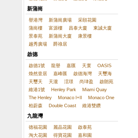
新蒲崗
譽港灣
新蒲崗廣場
采頤花園
蒲崗樓
富源樓
昌泰大廈
東誠大廈
景泰苑
新蒲崗大廈
康景樓
越秀廣場
爵祿居
啟德
啟德1號
龍譽
嘉匯
天寰
OASIS
煥然壹居
嘉峰匯
啟德海灣
天璽海
天璽天
天瀧
澐璟
尚珒盈
啟朗苑
維港1號
Henley Park
Miami Quay
The Henley
Monaco I+II
Monaco One
柏蔚森
Double Coast
維港雙鑽
九龍灣
德福花園
麗晶花園
啟泰苑
淘大花園
得寶花園
嘉和園