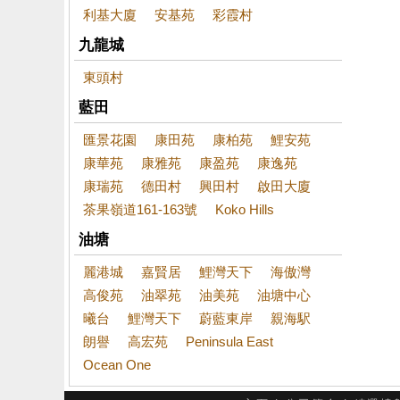
利基大廈
安基苑
彩霞村
九龍城
東頭村
藍田
匯景花園
康田苑
康柏苑
鯉安苑
康華苑
康雅苑
康盈苑
康逸苑
康瑞苑
德田村
興田村
啟田大廈
茶果嶺道161-163號
Koko Hills
油塘
麗港城
嘉賢居
鯉灣天下
海傲灣
高俊苑
油翠苑
油美苑
油塘中心
曦台
鯉灣天下
蔚藍東岸
親海駅
朗譽
高宏苑
Peninsula East
Ocean One