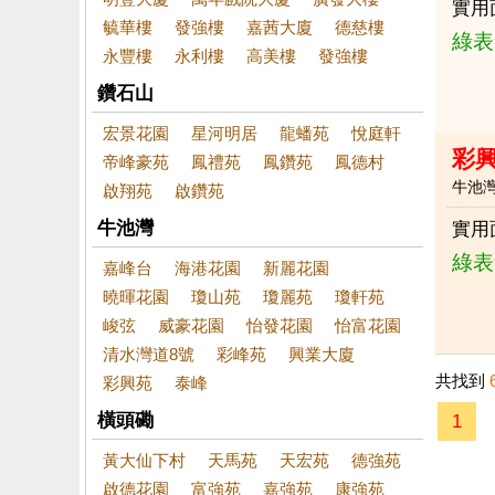
實用
毓華樓
發強樓
嘉茜大廈
德慈樓
綠表
永豐樓
永利樓
高美樓
發強樓
鑽石山
宏景花園
星河明居
龍蟠苑
悅庭軒
彩
帝峰豪苑
鳳禮苑
鳳鑽苑
鳳德村
牛池
啟翔苑
啟鑽苑
牛池灣
實用
綠表
嘉峰台
海港花園
新麗花園
曉暉花園
瓊山苑
瓊麗苑
瓊軒苑
峻弦
威豪花園
怡發花園
怡富花園
清水灣道8號
彩峰苑
興業大廈
共找到
彩興苑
泰峰
橫頭磡
1
黃大仙下村
天馬苑
天宏苑
德強苑
啟德花園
富強苑
嘉強苑
康強苑