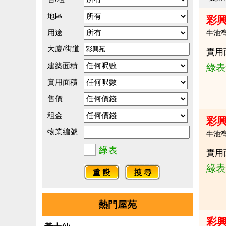
地區
彩
用途
牛池
大廈/街道
實用
建築面積
綠表
實用面積
售價
租金
彩
物業編號
牛池
實用
綠表
熱門屋苑
彩