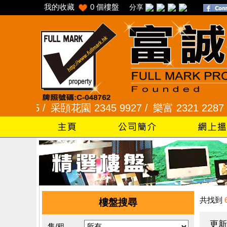
我的收藏
0
個樓盤
分享
5 /
采頣花園 2345 9927 /
樂富 2321 2287 /
峻弦
共找到
樓盤搜尋
更新
售/租