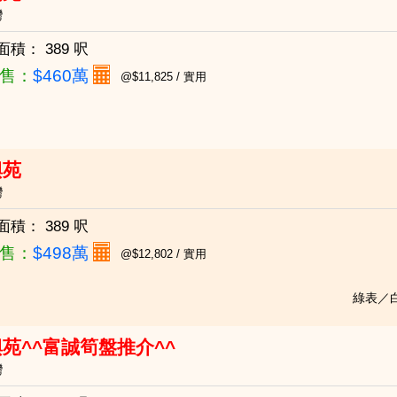
灣
面積：
389 呎
售：
$460萬
@$11,825 / 實用
興苑
灣
面積：
389 呎
售：
$498萬
@$12,802 / 實用
綠表／白
苑^^富誠筍盤推介^^
灣