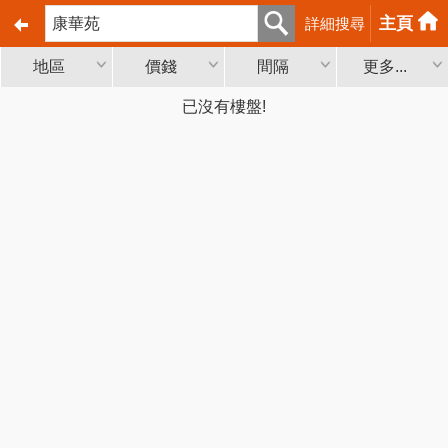
主頁
詳細搜尋
地區
價錢
間隔
更多...
已沒有樓盤!