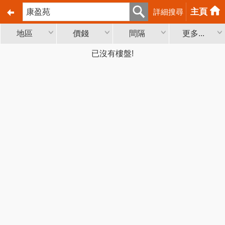
主頁
詳細搜尋
地區
價錢
間隔
更多...
已沒有樓盤!