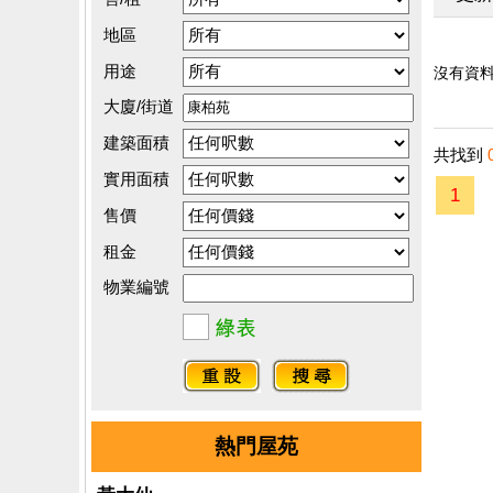
地區
用途
沒有資料.
大廈/街道
建築面積
共找到
實用面積
1
售價
租金
物業編號
熱門屋苑