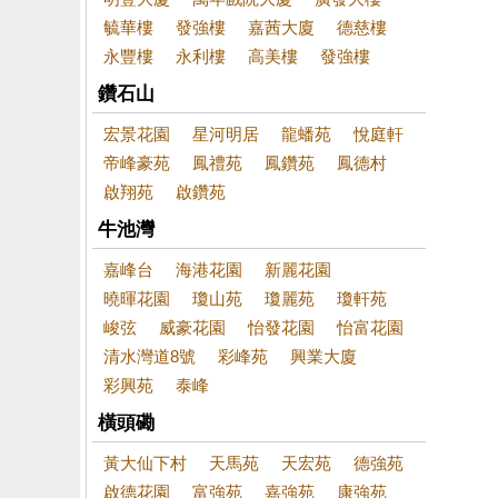
毓華樓
發強樓
嘉茜大廈
德慈樓
永豐樓
永利樓
高美樓
發強樓
鑽石山
宏景花園
星河明居
龍蟠苑
悅庭軒
帝峰豪苑
鳳禮苑
鳳鑽苑
鳳德村
啟翔苑
啟鑽苑
牛池灣
嘉峰台
海港花園
新麗花園
曉暉花園
瓊山苑
瓊麗苑
瓊軒苑
峻弦
威豪花園
怡發花園
怡富花園
清水灣道8號
彩峰苑
興業大廈
彩興苑
泰峰
橫頭磡
黃大仙下村
天馬苑
天宏苑
德強苑
啟德花園
富強苑
嘉強苑
康強苑