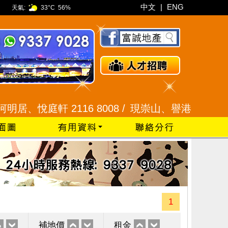
中文
|
ENG
天氣:
33°C
56%
悅庭軒 2116 8008 /
現崇山、譽港灣 2345 9926
1
補地價
租金