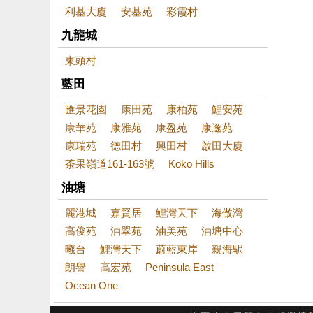
利基大廈
安基苑
彩霞村
九龍城
東頭村
藍田
匯景花園
康田苑
康柏苑
鯉安苑
康華苑
康雅苑
康盈苑
康逸苑
康瑞苑
德田村
興田村
啟田大廈
茶果嶺道161-163號
Koko Hills
油塘
麗港城
嘉賢居
鯉灣天下
海傲灣
高俊苑
油翠苑
油美苑
油塘中心
曦台
鯉灣天下
蔚藍東岸
親海駅
朗譽
高宏苑
Peninsula East
Ocean One