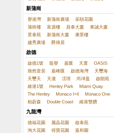
新蒲崗
譽港灣
新蒲崗廣場
采頤花園
蒲崗樓
富源樓
昌泰大廈
東誠大廈
景泰苑
新蒲崗大廈
康景樓
越秀廣場
爵祿居
啟德
啟德1號
龍譽
嘉匯
天寰
OASIS
煥然壹居
嘉峰匯
啟德海灣
天璽海
天璽天
天瀧
澐璟
尚珒盈
啟朗苑
維港1號
Henley Park
Miami Quay
The Henley
Monaco I+II
Monaco One
柏蔚森
Double Coast
維港雙鑽
九龍灣
德福花園
麗晶花園
啟泰苑
淘大花園
得寶花園
嘉和園