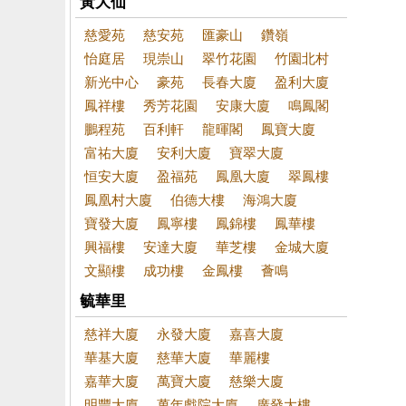
黃大仙
慈愛苑
慈安苑
匯豪山
鑽嶺
怡庭居
現崇山
翠竹花園
竹園北村
新光中心
豪苑
長春大廈
盈利大廈
鳳祥樓
秀芳花園
安康大廈
鳴鳳閣
鵬程苑
百利軒
龍暉閣
鳳寶大廈
富祐大廈
安利大廈
寶翠大廈
恒安大廈
盈福苑
鳳凰大廈
翠鳳樓
鳳凰村大廈
伯德大樓
海鴻大廈
寶發大廈
鳳寧樓
鳳錦樓
鳳華樓
興福樓
安達大廈
華芝樓
金城大廈
文顯樓
成功樓
金鳳樓
薈鳴
毓華里
慈祥大廈
永發大廈
嘉喜大廈
華基大廈
慈華大廈
華麗樓
嘉華大廈
萬寶大廈
慈樂大廈
明豐大廈
萬年戲院大廈
廣發大樓