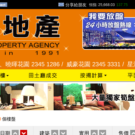
分享給朋友
恒指:
25,668.03
137.75
園 2345 1286 /
威豪花園 2345 3331 /
星河明居、
0
個樓盤
日期
建築
實用
售價