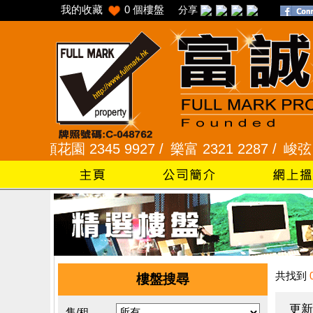
我的收藏
0
個樓盤
分享
采頣花園 2345 9927 /
樂富 2321 2287 /
峻弦、曉暉花
共找到
樓盤搜尋
更新
售/租