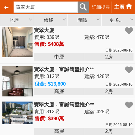
主頁
詳細搜尋
地區
價錢
間隔
更多...
寶翠大廈
實用: 339呎
建築: 478呎
售價: $408萬
日期:2026-08-10
中層
2房
寶翠大廈 - 富誠筍盤推介**
實用: 312呎
建築: 428呎
租金: $13,800
日期:2026-08-10
高層
2房
寶翠大廈 - 富誠筍盤推介**
實用: 312呎
建築: 428呎
售價: $390萬
日期:2026-08-10
高層
2房