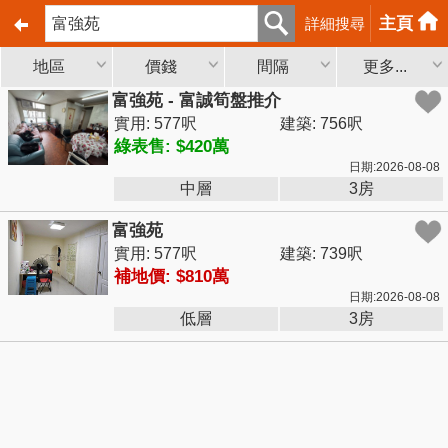
主頁
詳細搜尋
地區
價錢
間隔
更多...
富強苑 - 富誠筍盤推介
實用: 577呎
建築: 756呎
綠表售: $420萬
日期:2026-08-08
中層
3房
富強苑
實用: 577呎
建築: 739呎
補地價: $810萬
日期:2026-08-08
低層
3房