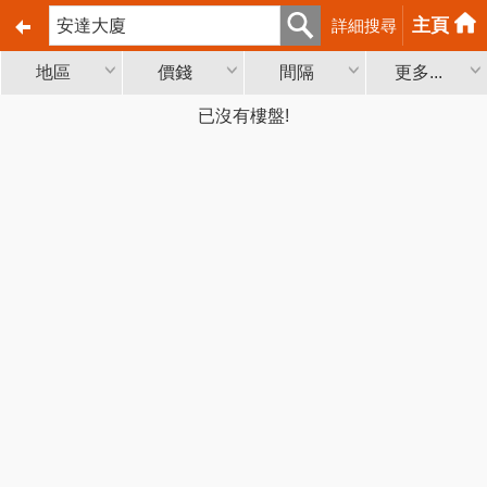
主頁
詳細搜尋
地區
價錢
間隔
更多...
已沒有樓盤!