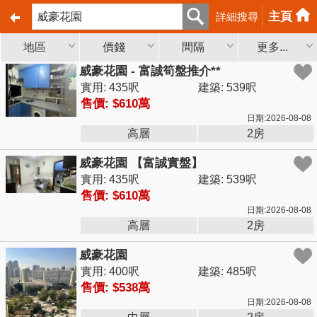
主頁
詳細搜尋
地區
價錢
間隔
更多...
威豪花園 - 富誠筍盤推介**
實用: 435呎
建築: 539呎
售價: $610萬
日期:2026-08-08
高層
2房
威豪花園 【富誠實盤】
實用: 435呎
建築: 539呎
售價: $610萬
日期:2026-08-08
高層
2房
威豪花園
實用: 400呎
建築: 485呎
售價: $538萬
日期:2026-08-08