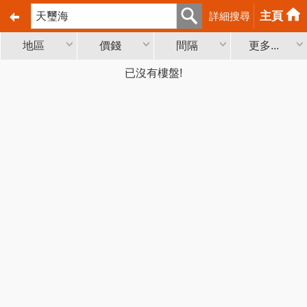
主頁
詳細搜尋
地區
價錢
間隔
更多...
已沒有樓盤!