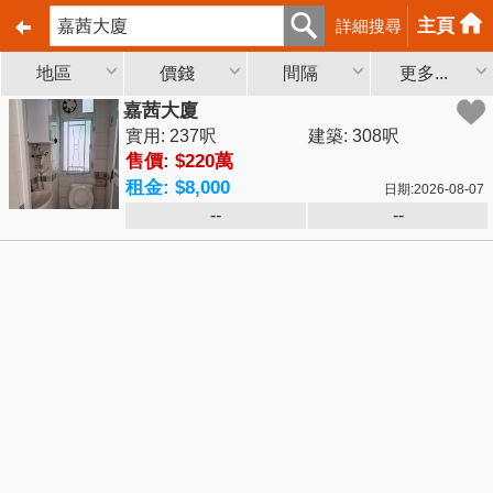
主頁
詳細搜尋
地區
價錢
間隔
更多...
嘉茜大廈
實用: 237呎
建築: 308呎
售價: $220萬
租金: $8,000
日期:2026-08-07
--
--