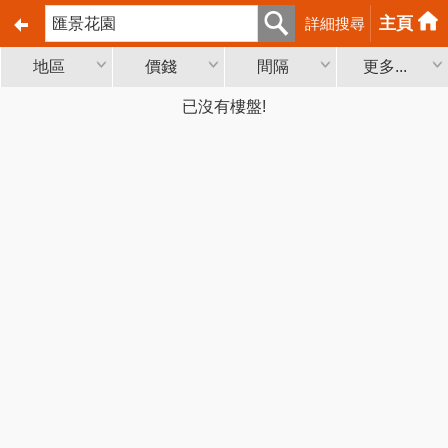
主頁
詳細搜尋
地區
價錢
間隔
更多...
已沒有樓盤!