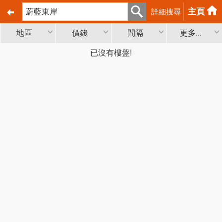
主頁
詳細搜尋
地區
價錢
間隔
更多...
已沒有樓盤!