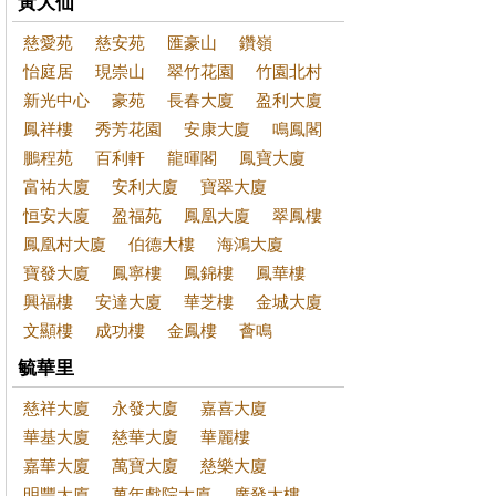
黃大仙
慈愛苑
慈安苑
匯豪山
鑽嶺
怡庭居
現崇山
翠竹花園
竹園北村
新光中心
豪苑
長春大廈
盈利大廈
鳳祥樓
秀芳花園
安康大廈
鳴鳳閣
鵬程苑
百利軒
龍暉閣
鳳寶大廈
富祐大廈
安利大廈
寶翠大廈
恒安大廈
盈福苑
鳳凰大廈
翠鳳樓
鳳凰村大廈
伯德大樓
海鴻大廈
寶發大廈
鳳寧樓
鳳錦樓
鳳華樓
興福樓
安達大廈
華芝樓
金城大廈
文顯樓
成功樓
金鳳樓
薈鳴
毓華里
慈祥大廈
永發大廈
嘉喜大廈
華基大廈
慈華大廈
華麗樓
嘉華大廈
萬寶大廈
慈樂大廈
明豐大廈
萬年戲院大廈
廣發大樓