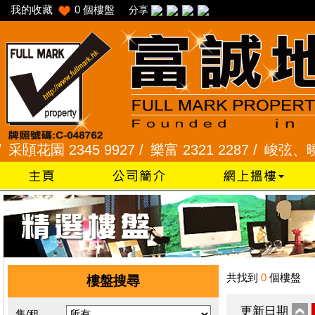
我的收藏
0
個樓盤
分享
花園 2345 9927 /
樂富 2321 2287 /
峻弦、曉暉花園 
共找到
0
個樓盤
樓盤搜尋
更新日期
售/租