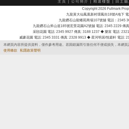
主頁
|
公司簡介
|
精選樓盤
|
田土廳
Copyright 2026 Fullmark 
九龍黃大仙鳳凰新村環鳳街18號A地下 電話：232
九龍鑽石山龍蟠苑商場107號舖 電話：2345 303
九龍鑽石山斧山道185號宏景花園A2號舖 電話: 2345 2229 傳真: 
采頣花園 電話: 2345 9927 傳真: 3188 1237 ◆ 樂富 電話: 2321 
威豪花園 電話: 2345 3331 傳真: 2328 9913 ◆ 星河明居/悅庭軒 電話: 2116
本網頁內容所提供資料，僅作參考用途。若因錯漏而引致任何不便或損失，本網頁
使用條款
私隱政策聲明