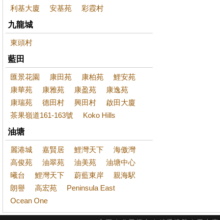
利基大廈
安基苑
彩霞村
九龍城
東頭村
藍田
匯景花園
康田苑
康柏苑
鯉安苑
康華苑
康雅苑
康盈苑
康逸苑
康瑞苑
德田村
興田村
啟田大廈
茶果嶺道161-163號
Koko Hills
油塘
麗港城
嘉賢居
鯉灣天下
海傲灣
高俊苑
油翠苑
油美苑
油塘中心
曦台
鯉灣天下
蔚藍東岸
親海駅
朗譽
高宏苑
Peninsula East
Ocean One