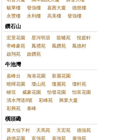
毓華樓
發強樓
嘉茜大廈
德慈樓
永豐樓
永利樓
高美樓
發強樓
鑽石山
宏景花園
星河明居
龍蟠苑
悅庭軒
帝峰豪苑
鳳禮苑
鳳鑽苑
鳳德村
啟翔苑
啟鑽苑
牛池灣
嘉峰台
海港花園
新麗花園
曉暉花園
瓊山苑
瓊麗苑
瓊軒苑
峻弦
威豪花園
怡發花園
怡富花園
清水灣道8號
彩峰苑
興業大廈
彩興苑
泰峰
橫頭磡
黃大仙下村
天馬苑
天宏苑
德強苑
啟德花園
富強苑
嘉強苑
康強苑