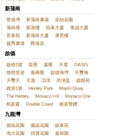
新蒲崗
譽港灣
新蒲崗廣場
采頤花園
蒲崗樓
富源樓
昌泰大廈
東誠大廈
景泰苑
新蒲崗大廈
康景樓
越秀廣場
爵祿居
啟德
啟德1號
龍譽
嘉匯
天寰
OASIS
煥然壹居
嘉峰匯
啟德海灣
天璽海
天璽天
天瀧
澐璟
尚珒盈
啟朗苑
維港1號
Henley Park
Miami Quay
The Henley
Monaco I+II
Monaco One
柏蔚森
Double Coast
維港雙鑽
九龍灣
德福花園
麗晶花園
啟泰苑
淘大花園
得寶花園
嘉和園