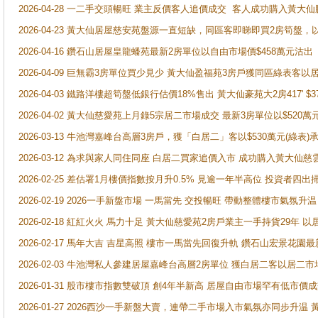
2026-04-28 一二手交頭暢旺 業主反價客人追價成交 客人成功購入黃大仙
2026-04-23 黃大仙居屋慈安苑盤源一直短缺，同區客即睇即買2房筍盤，
2026-04-16 鑽石山居屋皇龍蟠苑最新2房單位以自由市場價$458萬元沽出
2026-04-09 巨無霸3房單位買少見少 黃大仙盈福苑3房戶獲同區綠表客以
2026-04-03 鐵路洋樓超筍盤低銀行估價18%售出 黃大仙豪苑大2房417' $
2026-04-02 黃大仙慈愛苑上月錄5宗居二市場成交 最新3房單位以$520萬
2026-03-13 牛池灣嘉峰台高層3房戶，獲「白居二」客以$530萬元(綠表)
2026-03-12 為求與家人同住同座 白居二買家追價入市 成功購入黃大仙
2026-02-25 差估署1月樓價指數按月升0.5% 見逾一年半高位 投資
2026-02-19 2026一手新盤市場 一馬當先 交投暢旺 帶動整體樓市氣氛
2026-02-18 紅紅火火 馬力十足 黃大仙慈愛苑2房戶業主一手持貨29年 以
2026-02-17 馬年大吉 吉星高照 樓市一馬當先回復升軌 鑽石山宏景花園
2026-02-03 牛池灣私人參建居屋嘉峰台高層2房單位 獲白居二客以居二市
2026-01-31 股市樓市指數雙破頂 創4年半新高 居屋自由市場罕有低市價
2026-01-27 2026西沙一手新盤大賣，連帶二手市場入市氣氛亦同步升