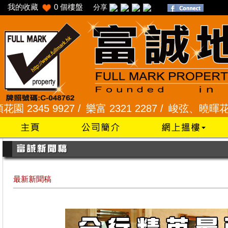
我的收藏
0
個樓盤
分享
9927 /
樂富 2321 2287 /
峻弦、曉暉花園 2345 128
最新新聞稿