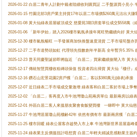
2026-01-22 白居二青年人計劃中籤者陸續收到購買証 二手盤源買小見小
2026-01-15 竹園北邨3房戶業主持貨17年以居二市場價$260萬元沽出大賺$
2026-01-08 黃大仙綠表居屋破頂成交 慈愛苑3期3房套單位成交$558萬（
2026-01-06 「新年伊始」踏入2026樓市氣氛承接年尾旺勢繼續向好 
2025-12-30 樓市氣氛暢旺 一手發展商加快推盤速度清貨 二手市場筍
2025-12-27 二手市道勢頭如虹 代理領先指數創年半新高 全年暫升5.35
2025-12-23 普天同慶聖誕節即將臨近 「白居二」買家繼續搶閘入市 黃
2025-12-17 傳統智慧買樓收租磚頭保值 投資者四出掃貨 黃大仙『樓仔』
2025-12-16 鑽石山宏景花園2房戶獲「白居二」客以$380萬元(綠表)承接
2025-12-07 近日綠表二手市場成交量激增 綠表客和白居二客於市場上
2025-12-02 「白居二」客再度入市牛池灣瓊山苑兩房單位 最新兩房以綠表
2025-12-01 外區白居二客人來搵朋友聚會食飯變買樓 一睇即中 黃大仙
2025-11-27 牛池灣居屋瓊山苑樓齢42年 依然有價有市 最新兩房獲「白居
2025-11-25 樓市回暖 綠表公屋客亦趁勢入市上車 牛池灣新世界居屋嘉
2025-11-24 綠表業主反價搵扭計唔想賣 白居二年輕夫婦誠意感動業主簽約 