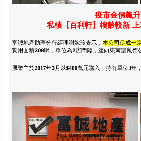
疫市金價飆升
私樓【百利軒】樓齡較新 
富誠地產助理分行經理謝婉玲表示
，
本公司促成一
實用
面積
309
呎
，
單位為
2
房
間隔
，
座向東南望鳳德公
原業主於
2017
年
3
月
以
$400
萬元
購入
，
持有單位
3
年