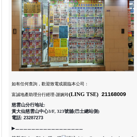
如有任何查詢，歡迎致電或親臨本公司
：
(LING TSE)
21168009
富誠地產助理分行經理
-謝婉玲
慈雲山分行地址:
黃大仙慈雲山中心3/F, 323號舖(巴士總站側)
電話: 23287273
▶
⚊⚊⚊⚊⚊⚊⚊⚊⚊⚊⚊⚊⚊⚊⚊⚊⚊