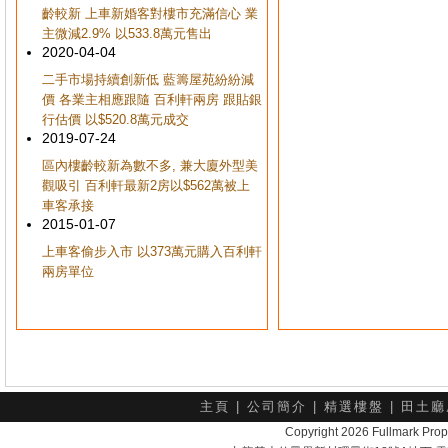
齡較新 上車新婚客對樓市充滿信心 業
主微減2.9% 以533.8萬元售出
2020-04-04
二手市場持續創新低 藍籌屋苑紛紛減
價 各業主相應跟隨 百利軒兩房 跟貼銀
行估價 以$520.8萬元成交
2019-07-24
區內樓齡較新為數不多, 兼大廈外型美
觀吸引 百利軒最新2房以$562萬被上
車客承接
2015-01-07
上車客偷步入市 以373萬元購入百利軒
兩房單位
主頁
|
公司簡介
|
精選樓盤
|
田土廳
Copyright 2026 Fullmark 