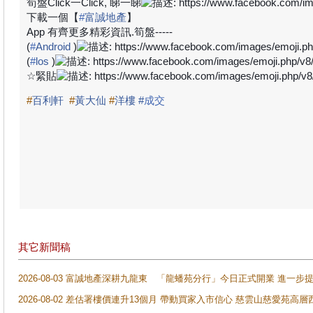
筍盤
Click
一
Click,
睇一睇
下載一個【
#
富誠地產
】
App
有齊更多精彩資訊
.
筍盤
-----
(
#
Android
)
(
#
los
)
☆
緊貼
#
百利軒
#
黃大仙
#
洋樓
#
成交
其它新聞稿
2026-08-03 富誠地產深耕九龍東 「龍蟠苑分行」今日正式開業 進
2026-08-02 差估署樓價連升13個月 帶動買家入市信心 慈雲山慈愛苑高層