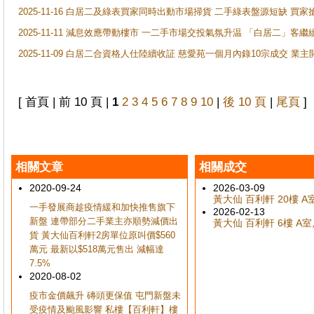
2025-11-16 白居二及綠表買家同時出動市場掃貨 二手綠表盤源短缺 
2025-11-11 減息效應帶動樓市 一二手市場交投氣氛升温 「白居二」
2025-11-09 白居二合資格人仕陸續收証 慈愛苑一個月內錄10宗成交 業
[ 首頁 | 前 10 頁 |
1
2
3
4
5
6
7
8
9
10
|
後 10 頁
|
尾頁
]
相關文章
相關成交
2020-09-24
2026-03-09
黃大仙 百利軒 20樓 A室
一手發展商趁疫情緩和加快推售旗下
2026-02-13
新盤 連帶部分二手業主亦順勢減價出
黃大仙 百利軒 6樓 A室,
貨 黃大仙百利軒2房單位原叫價$560
萬元 最新以$518萬元售出 減幅達
7.5%
2020-08-02
疫市金價飆升 磚頭更保值 屯門新盤未
受疫情及颱風影響 私樓【百利軒】樓