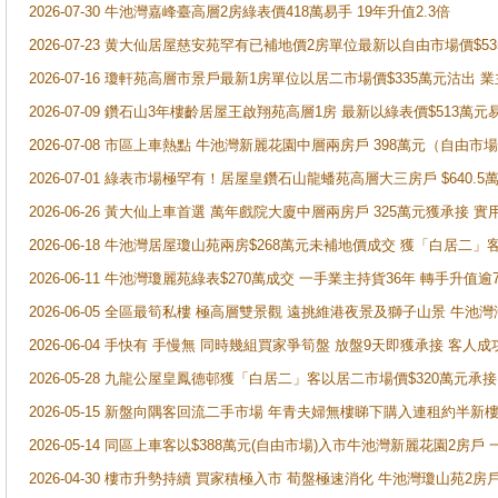
2026-07-30 牛池灣嘉峰臺高層2房綠表價418萬易手 19年升值2.3倍
2026-07-23 黄大仙居屋慈安苑罕有已補地價2房單位最新以自由市場價$5
2026-07-16 瓊軒苑高層市景戶最新1房單位以居二市場價$335萬元沽出 業
2026-07-09 鑽石山3年樓齡居屋王啟翔苑高層1房 最新以綠表價$513萬元
2026-07-08 市區上車熱點 牛池灣新麗花園中層兩房戶 398萬元（自
2026-07-01 綠表市場極罕有！居屋皇鑽石山龍蟠苑高層大三房戶 $640
2026-06-26 黃大仙上車首選 萬年戲院大廈中層兩房戶 325萬元獲承接 實
2026-06-18 牛池灣居屋瓊山苑兩房$268萬元未補地價成交 獲「白居二」
2026-06-11 牛池灣瓊麗苑綠表$270萬成交 一手業主持貨36年 轉手升值逾
2026-06-05 全區最筍私樓 極高層雙景觀 遠挑維港夜景及獅子山景 牛池
2026-06-04 手快有 手慢無 同時幾組買家爭筍盤 放盤9天即獲承接 
2026-05-28 九龍公屋皇鳳德邨獲「白居二」客以居二市場價$320萬元承接
2026-05-15 新盤向隅客回流二手市場 年青夫婦無樓睇下購入連租約半新
2026-05-14 同區上車客以$388萬元(自由市場)入市牛池灣新麗花園2房戶
2026-04-30 樓市升勢持續 買家積極入市 荀盤極速消化 牛池灣瓊山苑2