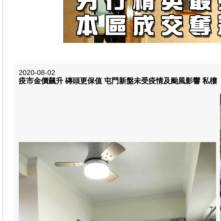
2020-08-02
疫市金價飆升 磚頭更保值 屯門新盤未受疫情及颱風影響 私樓【百