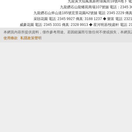
九龍黃大仙鳳凰新村環鳳街18號A地下 電話：232
九龍鑽石山龍蟠苑商場107號舖 電話：2345 303
九龍鑽石山斧山道185號宏景花園A2號舖 電話: 2345 2229 傳真: 
采頣花園 電話: 2345 9927 傳真: 3188 1237 ◆ 樂富 電話: 2321 
威豪花園 電話: 2345 3331 傳真: 2328 9913 ◆ 星河明居/悅庭軒 電話: 2116
本網頁內容所提供資料，僅作參考用途。若因錯漏而引致任何不便或損失，本網頁
使用條款
私隱政策聲明