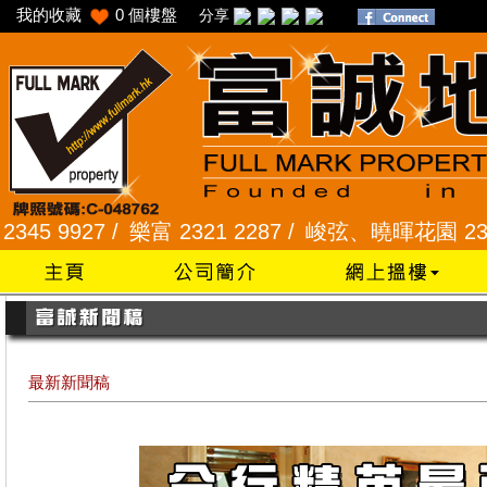
我的收藏
0
個樓盤
分享
樂富 2321 2287 /
峻弦、曉暉花園 2345 1286 /
威豪
最新新聞稿