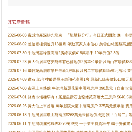
其它新聞稿
2026-08-03 富誠地產深耕九龍東 「龍蟠苑分行」今日正式開業 進
2026-08-02 差估署樓價連升13個月 帶動買家入市信心 慈雲山慈愛苑高層
2026-07-30 牛池灣嘉峰臺高層2房綠表價418萬易手 19年升值2.3倍
2026-07-23 黄大仙居屋慈安苑罕有已補地價2房單位最新以自由市場價$5
2026-07-16 瓊軒苑高層市景戶最新1房單位以居二市場價$335萬元沽出 業
2026-07-09 鑽石山3年樓齡居屋王啟翔苑高層1房 最新以綠表價$513萬元
2026-07-08 市區上車熱點 牛池灣新麗花園中層兩房戶 398萬元（自
2026-07-01 綠表市場極罕有！居屋皇鑽石山龍蟠苑高層大三房戶 $640
2026-06-26 黃大仙上車首選 萬年戲院大廈中層兩房戶 325萬元獲承接 實
2026-06-18 牛池灣居屋瓊山苑兩房$268萬元未補地價成交 獲「白居二」
2026-06-11 牛池灣瓊麗苑綠表$270萬成交 一手業主持貨36年 轉手升值逾