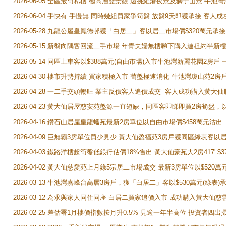
2026-06-05 全區最筍私樓 極高層雙景觀 遠挑維港夜景及獅子山景 牛池
2026-06-04 手快有 手慢無 同時幾組買家爭筍盤 放盤9天即獲承接 
2026-05-28 九龍公屋皇鳳德邨獲「白居二」客以居二市場價$320萬元承接
2026-05-15 新盤向隅客回流二手市場 年青夫婦無樓睇下購入連租約半新
2026-05-14 同區上車客以$388萬元(自由市場)入市牛池灣新麗花園2房戶
2026-04-30 樓市升勢持續 買家積極入市 荀盤極速消化 牛池灣瓊山苑2
2026-04-28 一二手交頭暢旺 業主反價客人追價成交 客人成功購入黃大仙
2026-04-23 黃大仙居屋慈安苑盤源一直短缺，同區客即睇即買2房筍盤，
2026-04-16 鑽石山居屋皇龍蟠苑最新2房單位以自由市場價$458萬元沽出
2026-04-09 巨無霸3房單位買少見少 黃大仙盈福苑3房戶獲同區綠表客以
2026-04-03 鐵路洋樓超筍盤低銀行估價18%售出 黃大仙豪苑大2房417' $
2026-04-02 黃大仙慈愛苑上月錄5宗居二市場成交 最新3房單位以$520萬
2026-03-13 牛池灣嘉峰台高層3房戶，獲「白居二」客以$530萬元(綠表)
2026-03-12 為求與家人同住同座 白居二買家追價入市 成功購入黃大仙
2026-02-25 差估署1月樓價指數按月升0.5% 見逾一年半高位 投資