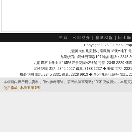
主頁
|
公司簡介
|
精選樓盤
|
田土廳
Copyright 2026 Fullmark 
九龍黃大仙鳳凰新村環鳳街18號A地下 電話：232
九龍鑽石山龍蟠苑商場107號舖 電話：2345 303
九龍鑽石山斧山道185號宏景花園A2號舖 電話: 2345 2229 傳真: 
采頣花園 電話: 2345 9927 傳真: 3188 1237 ◆ 樂富 電話: 2321 
威豪花園 電話: 2345 3331 傳真: 2328 9913 ◆ 星河明居/悅庭軒 電話: 2116
本網頁內容所提供資料，僅作參考用途。若因錯漏而引致任何不便或損失，本網頁
使用條款
私隱政策聲明