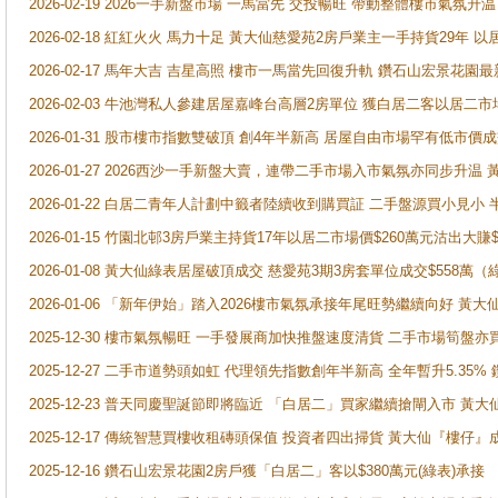
2026-02-19 2026一手新盤市場 一馬當先 交投暢旺 帶動整體樓市氣氛
2026-02-18 紅紅火火 馬力十足 黃大仙慈愛苑2房戶業主一手持貨29年 以
2026-02-17 馬年大吉 吉星高照 樓市一馬當先回復升軌 鑽石山宏景花園
2026-02-03 牛池灣私人參建居屋嘉峰台高層2房單位 獲白居二客以居二市
2026-01-31 股市樓市指數雙破頂 創4年半新高 居屋自由市場罕有低市價
2026-01-27 2026西沙一手新盤大賣，連帶二手市場入市氣氛亦同步升
2026-01-22 白居二青年人計劃中籤者陸續收到購買証 二手盤源買小見小
2026-01-15 竹園北邨3房戶業主持貨17年以居二市場價$260萬元沽出大賺$
2026-01-08 黃大仙綠表居屋破頂成交 慈愛苑3期3房套單位成交$558萬（
2026-01-06 「新年伊始」踏入2026樓市氣氛承接年尾旺勢繼續向好 
2025-12-30 樓市氣氛暢旺 一手發展商加快推盤速度清貨 二手市場筍
2025-12-27 二手市道勢頭如虹 代理領先指數創年半新高 全年暫升5.35
2025-12-23 普天同慶聖誕節即將臨近 「白居二」買家繼續搶閘入市 黃
2025-12-17 傳統智慧買樓收租磚頭保值 投資者四出掃貨 黃大仙『樓仔』
2025-12-16 鑽石山宏景花園2房戶獲「白居二」客以$380萬元(綠表)承接