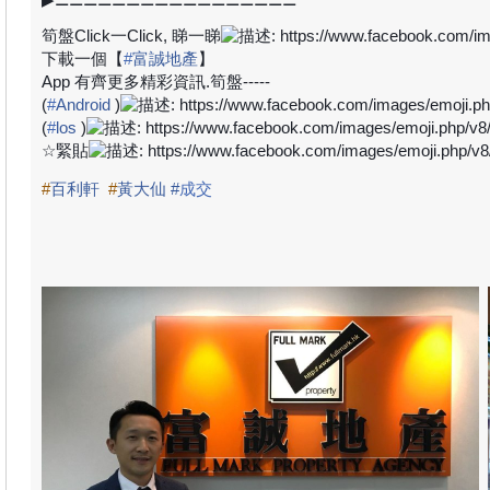
筍盤
Click
一
Click,
睇一睇
下載一個【
#
富誠地產
】
App
有齊更多精彩資訊
.
筍盤
-----
(
#
Android
)
(
#
los
)
☆
緊貼
#
百利軒
#
黃大仙
#
成交