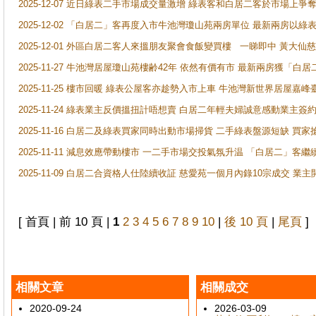
2025-12-07 近日綠表二手市場成交量激增 綠表客和白居二客於市場上
2025-12-02 「白居二」客再度入市牛池灣瓊山苑兩房單位 最新兩房以綠表
2025-12-01 外區白居二客人來搵朋友聚會食飯變買樓 一睇即中 黃大仙
2025-11-27 牛池灣居屋瓊山苑樓齢42年 依然有價有市 最新兩房獲「白居
2025-11-25 樓市回暖 綠表公屋客亦趁勢入市上車 牛池灣新世界居屋嘉
2025-11-24 綠表業主反價搵扭計唔想賣 白居二年輕夫婦誠意感動業主簽約 
2025-11-16 白居二及綠表買家同時出動市場掃貨 二手綠表盤源短缺 
2025-11-11 減息效應帶動樓市 一二手市場交投氣氛升温 「白居二」
2025-11-09 白居二合資格人仕陸續收証 慈愛苑一個月內錄10宗成交 業
[ 首頁 | 前 10 頁 |
1
2
3
4
5
6
7
8
9
10
|
後 10 頁
|
尾頁
]
相關文章
相關成交
2020-09-24
2026-03-09