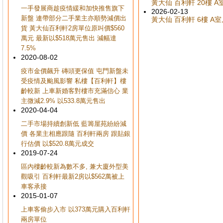
黃大仙 百利軒 20樓 A室
一手發展商趁疫情緩和加快推售旗下
2026-02-13
新盤 連帶部分二手業主亦順勢減價出
黃大仙 百利軒 6樓 A室,
貨 黃大仙百利軒2房單位原叫價$560
萬元 最新以$518萬元售出 減幅達
7.5%
2020-08-02
疫市金價飆升 磚頭更保值 屯門新盤未
受疫情及颱風影響 私樓【百利軒】樓
齡較新 上車新婚客對樓市充滿信心 業
主微減2.9% 以533.8萬元售出
2020-04-04
二手市場持續創新低 藍籌屋苑紛紛減
價 各業主相應跟隨 百利軒兩房 跟貼銀
行估價 以$520.8萬元成交
2019-07-24
區內樓齡較新為數不多, 兼大廈外型美
觀吸引 百利軒最新2房以$562萬被上
車客承接
2015-01-07
上車客偷步入市 以373萬元購入百利軒
兩房單位