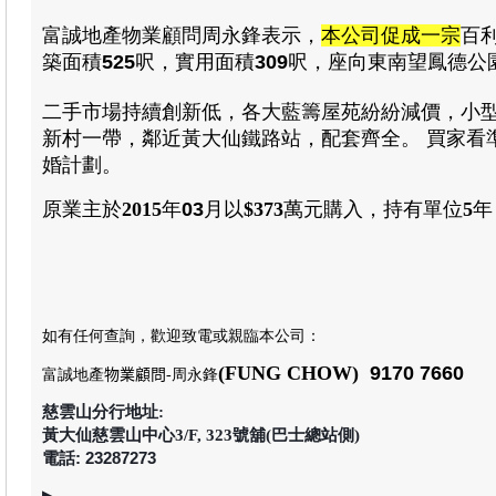
富誠地產物業顧問周永鋒表示
，
本公司促成一宗
百
築
面積
525
呎
，
實用
面積
309
呎
，
座向東南望鳳德公
二手市場持續創新低，各大藍籌屋苑紛紛減價，小型
新村一帶，鄰近黃大仙鐵路站，配套齊全。 買家看
婚計劃
。
原業主於
2015
年
03
月
以
$373
萬元
購入
，
持有單位
5
年
如有任何查詢，歡迎致電或親臨本公司
：
(FUNG CHOW)
9170 7660
富誠地產
物業顧問
-周永鋒
慈雲山分行地址:
黃大仙慈雲山中心3/F, 323號舖(巴士總站側)
電話: 23287273
▶
⚊⚊⚊⚊⚊⚊⚊⚊⚊⚊⚊⚊⚊⚊⚊⚊⚊