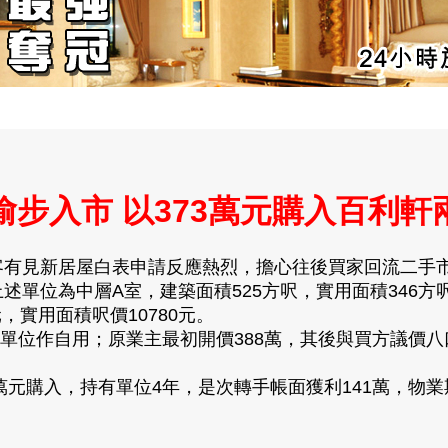
偷步入市 以373萬元購入百利軒
客有見新居屋白表申請反應熱烈，擔心往後買家回流二手
述單位為中層A室，建築面積525方呎，實用面積346
，實用面積呎價10780元。
作自用；原業主最初開價388萬，其後與買方議價八口
萬元購入，持有單位4年，是次轉手帳面獲利141萬，物