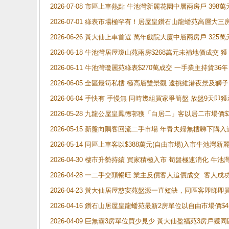
2026-07-08 市區上車熱點 牛池灣新麗花園中層兩房戶 
2026-07-01 綠表市場極罕有！居屋皇鑽石山龍蟠苑高層大三
2026-06-26 黃大仙上車首選 萬年戲院大廈中層兩房戶 325
2026-06-18 牛池灣居屋瓊山苑兩房$268萬元未補地價成交
2026-06-11 牛池灣瓊麗苑綠表$270萬成交 一手業主持貨36
2026-06-05 全區最筍私樓 極高層雙景觀 遠挑維港夜景及獅
2026-06-04 手快有 手慢無 同時幾組買家爭筍盤 放盤9
2026-05-28 九龍公屋皇鳳德邨獲「白居二」客以居二市場價$
2026-05-15 新盤向隅客回流二手市場 年青夫婦無樓睇下
2026-05-14 同區上車客以$388萬元(自由市場)入市牛池灣
2026-04-30 樓市升勢持續 買家積極入市 荀盤極速消化 
2026-04-28 一二手交頭暢旺 業主反價客人追價成交 客人
2026-04-23 黃大仙居屋慈安苑盤源一直短缺，同區客即睇
2026-04-16 鑽石山居屋皇龍蟠苑最新2房單位以自由市場價$
2026-04-09 巨無霸3房單位買少見少 黃大仙盈福苑3房戶