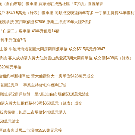
398萬元（自由市場）獲承接 買家進駐成熟社區「3字頭」圓置業夢
房戶 $640.5萬元（綠表）獲承接 同類成交暌違兩年有多 一手業主持貨34年獲利
萬元獲承接 實用呎價@$7506 原業主持貨19年大賺2倍多
 獲「白居二」客承接 43年升值近14倍
年 轉手升值逾7倍
子山景 牛池灣海港花園大兩房兩廁獲承接 成交$515萬元@9847
天即獲承接 客人成功購入黃大仙慈雲山慈愛苑3期大兩房單位 成交價$408萬（綠表）
320萬元承接
購入連租約半新樓單位 黃大仙鑽嶺大一房單位$428萬元成交
新麗花園2房戶 一手業主持貨41年獲利17倍
牛池灣瓊山苑2房戶放盤一星期以自由市場價$318萬元沽出
成功購入黃大仙鵬程苑443呎$360萬元（綠表）成交
即買2房筍盤，以居二市場價$440萬元購入
458萬元沽出
獲同區綠表客以居二市場價$520萬元承接