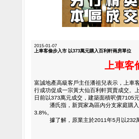
2015-01-07
上車客偷步入市 以373萬元購入百利軒兩房單位
上車客
富誠地產高級客戶主任潘祖兒表示，上車
行成功促成一宗黃大仙百利軒買賣成交。上
日前以373萬元成交，建築面積呎價7105元
潘氏指，新買家為區內分支家庭購入單位
3.8%。
據了解，原業主於2011年5月以232