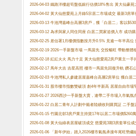
2026-04-03 鐵路洋樓超筍盤低銀行估價18%售出 黃大仙豪苑大2
2026-04-02 黃大仙慈愛苑上月錄5宗居二市場成交 最新3房單
2026-03-13 牛池灣嘉峰台高層3房戶，獲「白居二」客以$53
2026-03-12 為求與家人同住同座 白居二買家追價入市 成
2026-02-25 差估署1月樓價指數按月升0.5% 見逾一
2026-02-19 2026一手新盤市場 一馬當先 交投暢旺 帶
2026-02-18 紅紅火火 馬力十足 黃大仙慈愛苑2房戶業主一手
2026-02-17 馬年大吉 吉星高照 樓市一馬當先回復升軌 
2026-02-03 牛池灣私人參建居屋嘉峰台高層2房單位 獲白
2026-01-31 股市樓市指數雙破頂 創4年半新高 居屋自由市
2026-01-27 2026西沙一手新盤大賣，連帶二手市場入市
2026-01-22 白居二青年人計劃中籤者陸續收到購買証 二
2026-01-15 竹園北邨3房戶業主持貨17年以居二市場價$260
2026-01-08 黃大仙綠表居屋破頂成交 慈愛苑3期3房套單位成
2026-01-06 「新年伊始」踏入2026樓市氣氛承接年尾旺