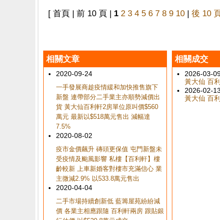
[ 首頁 | 前 10 頁 |
1
2
3
4
5
6
7
8
9
10
|
後 10 
相關文章
相關成交
2020-09-24
2026-03-0
黃大仙 百利軒
一手發展商趁疫情緩和加快推售旗下
2026-02-1
新盤 連帶部分二手業主亦順勢減價出
黃大仙 百利軒
貨 黃大仙百利軒2房單位原叫價$560
萬元 最新以$518萬元售出 減幅達
7.5%
2020-08-02
疫市金價飆升 磚頭更保值 屯門新盤未
受疫情及颱風影響 私樓【百利軒】樓
齡較新 上車新婚客對樓市充滿信心 業
主微減2.9% 以533.8萬元售出
2020-04-04
二手市場持續創新低 藍籌屋苑紛紛減
價 各業主相應跟隨 百利軒兩房 跟貼銀