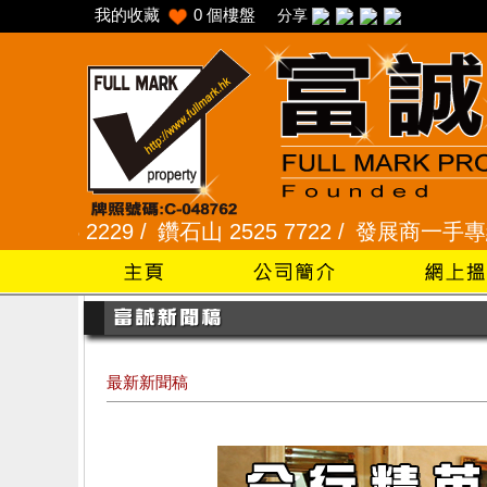
我的收藏
0
個樓盤
分享
2229 /
鑽石山 2525 7722 /
發展商一手專組 8101 2
最新新聞稿