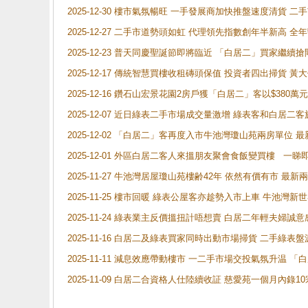
2025-12-30 樓市氣氛暢旺 一手發展商加快推盤速度清貨
2025-12-27 二手市道勢頭如虹 代理領先指數創年半新高 全
2025-12-23 普天同慶聖誕節即將臨近 「白居二」買家繼
2025-12-17 傳統智慧買樓收租磚頭保值 投資者四出掃貨 
2025-12-16 鑽石山宏景花園2房戶獲「白居二」客以$380萬元
2025-12-07 近日綠表二手市場成交量激增 綠表客和白居
2025-12-02 「白居二」客再度入市牛池灣瓊山苑兩房單位 
2025-12-01 外區白居二客人來搵朋友聚會食飯變買樓 一睇
2025-11-27 牛池灣居屋瓊山苑樓齢42年 依然有價有市 最
2025-11-25 樓市回暖 綠表公屋客亦趁勢入市上車 牛池
2025-11-24 綠表業主反價搵扭計唔想賣 白居二年輕夫婦誠意
2025-11-16 白居二及綠表買家同時出動市場掃貨 二手綠
2025-11-11 減息效應帶動樓市 一二手市場交投氣氛升温
2025-11-09 白居二合資格人仕陸續收証 慈愛苑一個月內錄