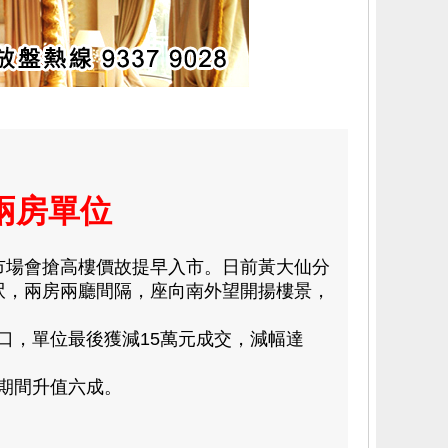
兩房單位
市場會搶高樓價故提早入市。日前黃大仙分
方呎，兩房兩廳間隔，座向南外望開揚樓景，
，單位最後獲減15萬元成交，減幅達
業期間升值六成。