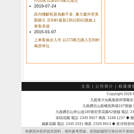
行估價 以$520.8萬元成交
2019-07-24
區內樓齡較新為數不多, 兼大廈外型美
觀吸引 百利軒最新2房以$562萬被上
車客承接
2015-01-07
上車客偷步入市 以373萬元購入百利軒
兩房單位
主頁
|
公司簡介
|
精選樓
Copyright 202
九龍黃大仙鳳凰新村環鳳街18號A
九龍鑽石山龍蟠苑商場107號舖 電話：
九龍鑽石山斧山道185號宏景花園A2號舖 電話: 2345 
采頣花園 電話: 2345 9927 傳真: 3188 1237 ◆ 樂
威豪花園 電話: 2345 3331 傳真: 2328 9913 ◆ 星河明居/悅庭
本網頁內容所提供資料，僅作參考用途。若因錯漏而引致任何不便或