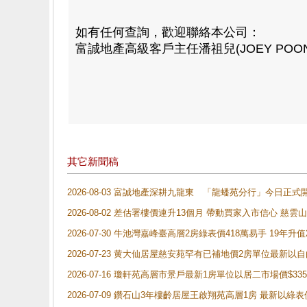
如有任何查詢，歡迎聯絡本公司：
富誠地產高級客戶主任潘祖兒(JOEY POON) 8
其它新聞稿
2026-08-03 富誠地產深耕九龍東 「龍蟠苑分行」今日
2026-08-02 差估署樓價連升13個月 帶動買家入市信心 慈
2026-07-30 牛池灣嘉峰臺高層2房綠表價418萬易手 19年升值
2026-07-23 黄大仙居屋慈安苑罕有已補地價2房單位最新以
2026-07-16 瓊軒苑高層市景戶最新1房單位以居二市場價$33
2026-07-09 鑽石山3年樓齡居屋王啟翔苑高層1房 最新以綠表