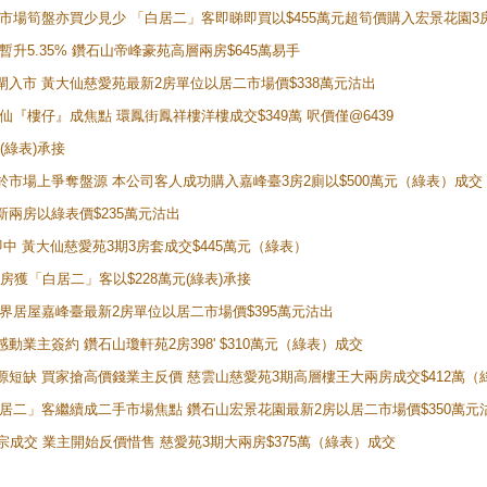
 二手市場筍盤亦買少見少 「白居二」客即睇即買以$455萬元超筍價購入宏景花園3
年暫升5.35% 鑽石山帝峰豪苑高層兩房$645萬易手
續搶閘入市 黃大仙慈愛苑最新2房單位以居二市場價$338萬元沽出
黃大仙『樓仔』成焦點 環鳳街鳳祥樓洋樓成交$349萬 呎價僅@6439
(綠表)承接
二客於市場上爭奪盤源 本公司客人成功購入嘉峰臺3房2廁以$500萬元（綠表）成交
最新兩房以綠表價$235萬元沽出
即中 黃大仙慈愛苑3期3房套成交$445萬元（綠表）
新兩房獲「白居二」客以$228萬元(綠表)承接
灣新世界居屋嘉峰臺最新2房單位以居二市場價$395萬元沽出
感動業主簽約 鑽石山瓊軒苑2房398' $310萬元（綠表）成交
表盤源短缺 買家搶高價錢業主反價 慈雲山慈愛苑3期高層樓王大兩房成交$412萬
 「白居二」客繼續成二手市場焦點 鑽石山宏景花園最新2房以居二市場價$350萬元
10宗成交 業主開始反價惜售 慈愛苑3期大兩房$375萬（綠表）成交