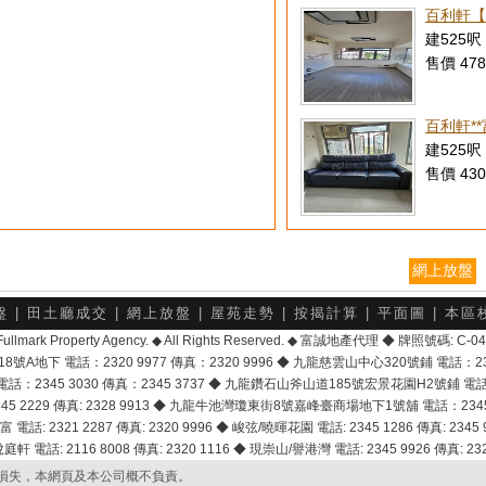
百利軒【
建525呎 
售價 478
百利軒*
建525呎 
售價 430
網上放盤
盤
|
田土廳成交
|
網上放盤
|
屋苑走勢
|
按揭計算
|
平面圖
|
本區
6 Fullmark Property Agency. ◆ All Rights Reserved. ◆ 富誠地產代理 ◆ 牌照號碼: C
地下 電話：2320 9977 傳真：2320 9996 ◆ 九龍慈雲山中心320號鋪 電話：2328 
2345 3030 傳真：2345 3737 ◆ 九龍鑽石山斧山道185號宏景花園H2號鋪 電話：25
2229 傳真: 2328 9913 ◆ 九龍牛池灣瓊東街8號嘉峰臺商場地下1號舖 電話：2345 168
富 電話: 2321 2287 傳真: 2320 9996 ◆ 峻弦/曉暉花園 電話: 2345 1286 傳真: 2345 9
軒 電話: 2116 8008 傳真: 2320 1116 ◆ 現崇山/譽港灣 電話: 2345 9926 傳真: 2328
損失，本網頁及本公司概不負責。