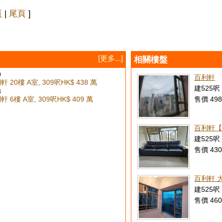
頁
|
尾頁
]
[更多...]
相關樓盤
9
百利軒
 20樓 A室, 309呎
HK$ 438 萬
建525呎 
3
 6樓 A室, 309呎
HK$ 409 萬
售價 498
百利軒【
建525呎 
售價 430
百利軒 
建525呎 
售價 460