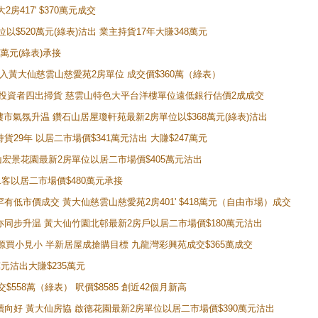
房417' $370萬元成交
位以$520萬元(綠表)沽出 業主持貨17年大賺348萬元
0萬元(綠表)承接
功購入黃大仙慈雲山慈愛苑2房單位 成交價$360萬（綠表）
年半高位 投資者四出掃貨 慈雲山特色大平台洋樓單位遠低銀行估價2成成交
動整體樓市氣氛升温 鑽石山居屋瓊軒苑最新2房單位以$368萬元(綠表)沽出
持貨29年 以居二市場價$341萬元沽出 大賺$247萬元
鑽石山宏景花園最新2房單位以居二市場價$405萬元沽出
居二客以居二市場價$480萬元承接
場罕有低市價成交 黃大仙慈雲山慈愛苑2房401' $418萬元（自由市場）成交
氣氛亦同步升温 黃大仙竹園北邨最新2房戶以居二市場價$180萬元沽出
手盤源買小見小 半新居屋成搶購目標 九龍灣彩興苑成交$365萬成交
萬元沽出大賺$235萬元
交$558萬（綠表） 呎價$8585 創近42個月新高
勢繼續向好 黃大仙房協 啟德花園最新2房單位以居二市場價$390萬元沽出