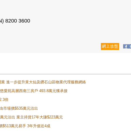
200 3600
網上放盤
正式開業 進一步提升黃大仙及鑽石山區物業代理服務網絡
雲山慈愛苑高層西南三房戶 493.8萬元獲承接
2.3倍
自由市場價$535萬元沽出
5萬元沽出 業主持貨17年大賺$223萬元
價$513萬元易手 3年升值近4成