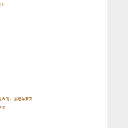
房戶
（綠表價） 屬近年新高
沽出