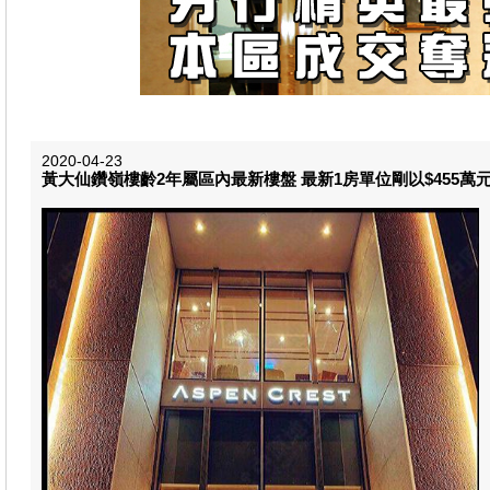
2020-04-23
黃大仙鑽嶺樓齡2年屬區內最新樓盤 最新1房單位剛以$455萬