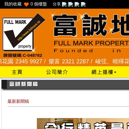
我的收藏
0
個樓盤
分享
9927 /
樂富 2321 2287 /
峻弦、曉暉花園 2345 12
最新新聞稿