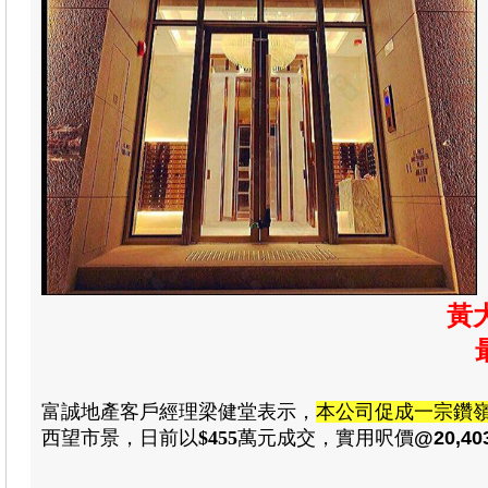
黃
富誠地產
客戶經理梁健堂
表示
，
本公司促成一宗鑽
西望市景
，日前以
$455
萬元成交
，
實用呎價
@20,40