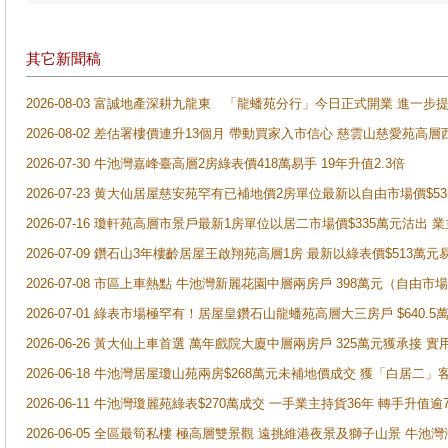
其它新聞稿
2026-08-03 富誠地產深耕九龍東 「龍蟠苑分行」今日正式開業 進
2026-08-02 差估署樓價連升13個月 帶動買家入市信心 慈雲山慈愛苑高層
2026-07-30 牛池灣嘉峰臺高層2房綠表價418萬易手 19年升值2.3倍
2026-07-23 黄大仙居屋慈安苑罕有已補地價2房單位最新以自由市場價$5
2026-07-16 瓊軒苑高層市景戶最新1房單位以居二市場價$335萬元沽出 業
2026-07-09 鑽石山3年樓齡居屋王啟翔苑高層1房 最新以綠表價$513萬元
2026-07-08 市區上車熱點 牛池灣新麗花園中層兩房戶 398萬元（自
2026-07-01 綠表市場極罕有！居屋皇鑽石山龍蟠苑高層大三房戶 $640
2026-06-26 黃大仙上車首選 萬年戲院大廈中層兩房戶 325萬元獲承接 實
2026-06-18 牛池灣居屋瓊山苑兩房$268萬元未補地價成交 獲「白居二」
2026-06-11 牛池灣瓊麗苑綠表$270萬成交 一手業主持貨36年 轉手升值逾
2026-06-05 全區最筍私樓 極高層雙景觀 遠挑維港夜景及獅子山景 牛池