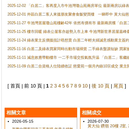
2025-12-02 「白居二」客再度入市牛池灣瓊山苑兩房單位 最新兩房以綠表
2025-12-01 外區白居二客人來搵朋友聚會食飯變買樓 一睇即中 黃大仙
2025-11-27 牛池灣居屋瓊山苑樓齢42年 依然有價有市 最新兩房獲「白居
2025-11-25 樓市回暖 綠表公屋客亦趁勢入市上車 牛池灣新世界居屋嘉
2025-11-24 綠表業主反價搵扭計唔想賣 白居二年輕夫婦誠意感動業主簽約 
2025-11-16 白居二及綠表買家同時出動市場掃貨 二手綠表盤源短缺 
2025-11-11 減息效應帶動樓市 一二手市場交投氣氛升温 「白居二」
2025-11-09 白居二合資格人仕陸續收証 慈愛苑一個月內錄10宗成交 業
[ 首頁 | 前 10 頁 |
1
2
3
4
5
6
7
8
9
10
|
後 10 頁
|
尾頁
]
相關文章
相關成交
2026-05-15
2026-07-30
黃大仙 鑽嶺 20樓 J室, 