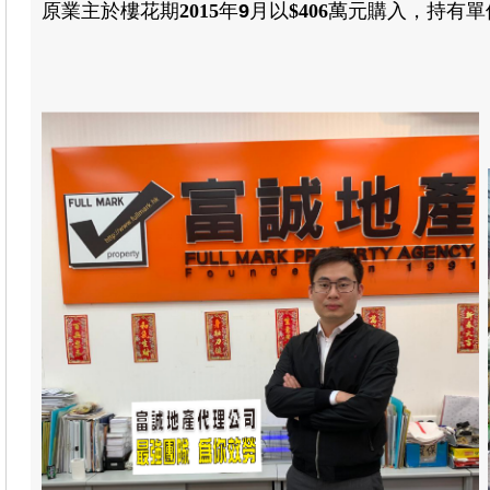
原業主於樓花期
2015
年
9
月以
$
406
萬元
購入
，
持有單