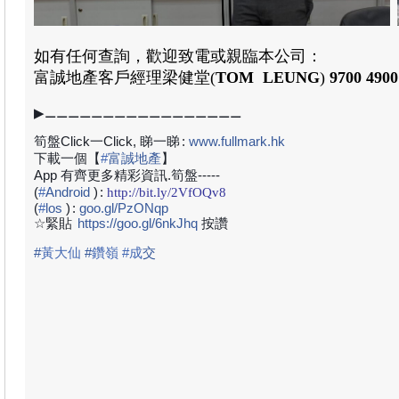
如有任何查詢，歡迎致電或親臨本公司：
富誠地產
客戶經理
梁健堂
(
TOM LEUNG
)
9700 4900
▶⚊⚊⚊⚊⚊⚊⚊⚊⚊⚊⚊⚊⚊⚊⚊⚊⚊
筍盤Click一Click, 睇一睇
:
www.fullmark.hk
下載一個【
#
富誠地產
】
App 有齊更多精彩資訊.筍盤-----
(
#
Android
)
:
http://bit.ly/2VfOQv8
(
#
los
)
:
goo.gl/PzONqp
☆緊貼
https://goo.gl/6nkJhq
按讚
#
黃大仙
#
鑽嶺 #成
交