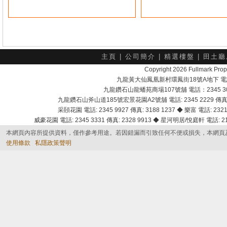
主頁
|
公司簡介
|
精選樓盤
|
田土廳
Copyright 2026 Fullmark 
九龍黃大仙鳳凰新村環鳳街18號A地下 電話：232
九龍鑽石山龍蟠苑商場107號舖 電話：2345 303
九龍鑽石山斧山道185號宏景花園A2號舖 電話: 2345 2229 傳真: 
采頣花園 電話: 2345 9927 傳真: 3188 1237 ◆ 樂富 電話: 2321 
威豪花園 電話: 2345 3331 傳真: 2328 9913 ◆ 星河明居/悅庭軒 電話: 2116
本網頁內容所提供資料，僅作參考用途。若因錯漏而引致任何不便或損失，本網頁
使用條款
私隱政策聲明