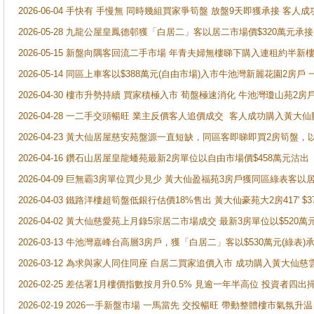
2026-06-04 手快有 手慢無 同時幾組買家爭筍盤 放盤9天即獲承接 
2026-05-28 九龍公屋皇鳳德邨獲「白居二」客以居二市場價$320萬元承接
2026-05-15 新盤向隅客回流二手市場 年青夫婦無樓睇下購入連租約半新
2026-05-14 同區上車客以$388萬元(自由市場)入市牛池灣新麗花園2房戶
2026-04-30 樓市升勢持續 買家積極入市 荀盤極速消化 牛池灣瓊山苑2
2026-04-28 一二手交頭暢旺 業主反價客人追價成交 客人成功購入黃大仙
2026-04-23 黃大仙居屋慈安苑盤源一直短缺，同區客即睇即買2房筍盤，
2026-04-16 鑽石山居屋皇龍蟠苑最新2房單位以自由市場價$458萬元沽出
2026-04-09 巨無霸3房單位買少見少 黃大仙盈福苑3房戶獲同區綠表客以
2026-04-03 鐵路洋樓超筍盤低銀行估價18%售出 黃大仙豪苑大2房417' $
2026-04-02 黃大仙慈愛苑上月錄5宗居二市場成交 最新3房單位以$520萬
2026-03-13 牛池灣嘉峰台高層3房戶，獲「白居二」客以$530萬元(綠表)
2026-03-12 為求與家人同住同座 白居二買家追價入市 成功購入黃大仙
2026-02-25 差估署1月樓價指數按月升0.5% 見逾一年半高位 投資
2026-02-19 2026一手新盤市場 一馬當先 交投暢旺 帶動整體樓市氣氛