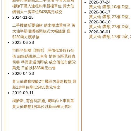
新盤向隅客回流二手市場 年青夫婦無
2026-07-24
樓睇下購入連租約半新樓單位 黃大仙
黃大仙 鑽嶺 10樓 D室, 
鑽嶺大一房單位$428萬元成交
2026-06-17
黃大仙 鑽嶺 27樓 D室, 
2024-11-25
2026-06-10
二手樓價反覆偏軟 納米樓成重災區 黃
黃大仙 鑽嶺 27樓 D室, 
大仙半新樓鑽嶺開放式大幅蝕讓 僅
2026-06-01
黃大仙 鑽嶺 17樓 J室, 
$230萬方獲承接
2023-06-28
市區半新樓【鑽嶺】 開價低於銀行估
值 細銀碼吸納上車客 情侶市區覓得真
筍盤 準買家還價即成 成交價低市價52
萬元 日前以$335萬元出售
2020-04-23
黃大仙鑽嶺樓齡2年屬區內最新樓盤 最
新1房單位剛以$455萬元售出
2019-09-11
樓齡新, 有會所設施, 屬區內上車首選
黃大仙鑽嶺1房單位以$555萬元售出