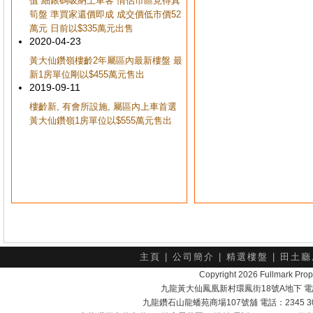
值 細銀碼吸納上車客 情侶市區覓得真
筍盤 準買家還價即成 成交價低市價52
萬元 日前以$335萬元出售
2020-04-23
黃大仙鑽嶺樓齡2年屬區內最新樓盤 最
新1房單位剛以$455萬元售出
2019-09-11
樓齡新, 有會所設施, 屬區內上車首選
黃大仙鑽嶺1房單位以$555萬元售出
主頁
|
公司簡介
|
精選樓盤
|
田土廳
Copyright 2026 Fullmark 
九龍黃大仙鳳凰新村環鳳街18號A地下 電話：232
九龍鑽石山龍蟠苑商場107號舖 電話：2345 303