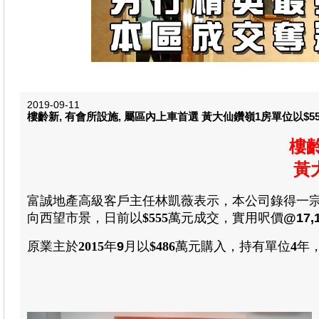
2019-09-11
樓齡新, 有會所設施, 屬區內上車首選 黃大仙鑽嶺1房單位以$5
樓齡
黃
富誠地產
高級客戶主任
林凱薇
表示
，
本公司錄得一
向西望市景
，日前以
$555
萬元成交
，
實用呎價
@17,
原業主於
2015
年
9
月以
$
486
萬元
購入
，
持有單位
4
年