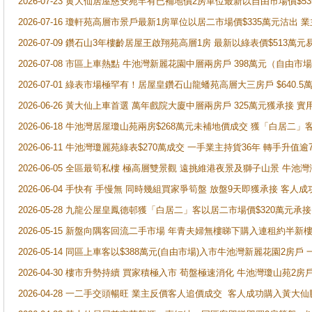
2026-07-23 黄大仙居屋慈安苑罕有已補地價2房單位最新以自由市場價$5
2026-07-16 瓊軒苑高層市景戶最新1房單位以居二市場價$335萬元沽出 業
2026-07-09 鑽石山3年樓齡居屋王啟翔苑高層1房 最新以綠表價$513萬元
2026-07-08 市區上車熱點 牛池灣新麗花園中層兩房戶 398萬元（自
2026-07-01 綠表市場極罕有！居屋皇鑽石山龍蟠苑高層大三房戶 $640
2026-06-26 黃大仙上車首選 萬年戲院大廈中層兩房戶 325萬元獲承接 實
2026-06-18 牛池灣居屋瓊山苑兩房$268萬元未補地價成交 獲「白居二」
2026-06-11 牛池灣瓊麗苑綠表$270萬成交 一手業主持貨36年 轉手升值逾
2026-06-05 全區最筍私樓 極高層雙景觀 遠挑維港夜景及獅子山景 牛池
2026-06-04 手快有 手慢無 同時幾組買家爭筍盤 放盤9天即獲承接 
2026-05-28 九龍公屋皇鳳德邨獲「白居二」客以居二市場價$320萬元承接
2026-05-15 新盤向隅客回流二手市場 年青夫婦無樓睇下購入連租約半新
2026-05-14 同區上車客以$388萬元(自由市場)入市牛池灣新麗花園2房戶
2026-04-30 樓市升勢持續 買家積極入市 荀盤極速消化 牛池灣瓊山苑2
2026-04-28 一二手交頭暢旺 業主反價客人追價成交 客人成功購入黃大仙