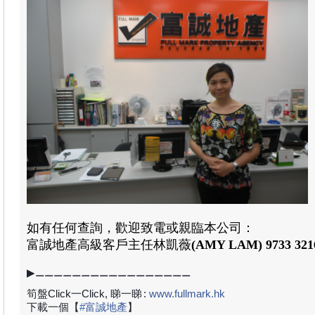
如有任何查詢，歡迎致電或親臨本公司：
富誠地產
高級客戶主任
林凱薇
(AMY LAM)
9733 321
▶⚊⚊⚊⚊⚊⚊⚊⚊⚊⚊⚊⚊⚊⚊⚊⚊⚊
筍盤Click一Click, 睇一睇
:
www.fullmark.hk
下載一個【
#
富誠地產
】