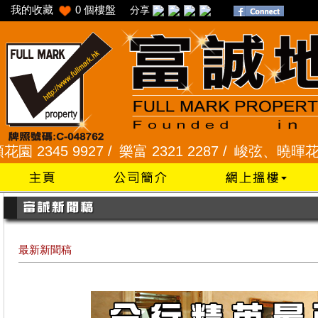
我的收藏
0
個樓盤
分享
 9927 /
樂富 2321 2287 /
峻弦、曉暉花園 2345 1
最新新聞稿