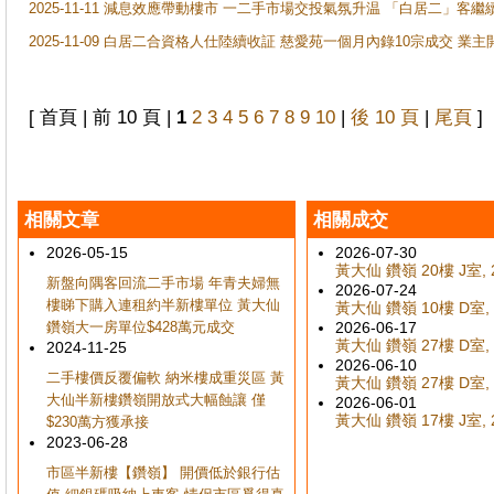
2025-11-11 減息效應帶動樓市 一二手市場交投氣氛升温 「白居二」
2025-11-09 白居二合資格人仕陸續收証 慈愛苑一個月內錄10宗成交 業
[ 首頁 | 前 10 頁 |
1
2
3
4
5
6
7
8
9
10
|
後 10 頁
|
尾頁
]
相關文章
相關成交
2026-05-15
2026-07-30
黃大仙 鑽嶺 20樓 J室, 
新盤向隅客回流二手市場 年青夫婦無
2026-07-24
樓睇下購入連租約半新樓單位 黃大仙
黃大仙 鑽嶺 10樓 D室, 
鑽嶺大一房單位$428萬元成交
2026-06-17
黃大仙 鑽嶺 27樓 D室, 
2024-11-25
2026-06-10
二手樓價反覆偏軟 納米樓成重災區 黃
黃大仙 鑽嶺 27樓 D室, 
大仙半新樓鑽嶺開放式大幅蝕讓 僅
2026-06-01
黃大仙 鑽嶺 17樓 J室, 
$230萬方獲承接
2023-06-28
市區半新樓【鑽嶺】 開價低於銀行估