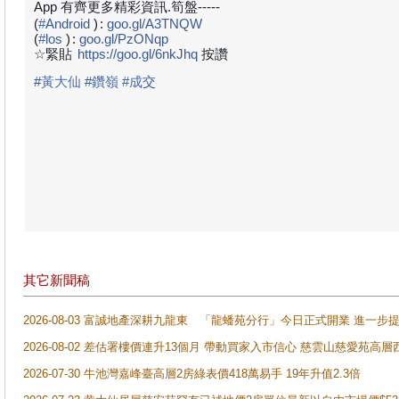
App 有齊更多精彩資訊.筍盤-----
(
#
Android
)
:
goo.gl/A3TNQW
(
#
los
)
:
goo.gl/PzONqp
☆緊貼
https://goo.gl/6nkJhq
按讚
#
黃大仙
#
鑽嶺 #成
交
其它新聞稿
2026-08-03 富誠地產深耕九龍東 「龍蟠苑分行」今日正式開業 進
2026-08-02 差估署樓價連升13個月 帶動買家入市信心 慈雲山慈愛苑高層
2026-07-30 牛池灣嘉峰臺高層2房綠表價418萬易手 19年升值2.3倍