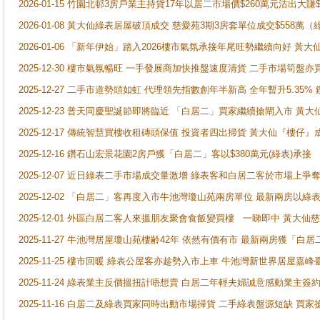
2026-01-15 竹園北邨3房戶業主持貨17年以居二市場價$260萬元沽出大賺$
2026-01-08 黃大仙綠表居屋破頂成交 慈愛苑3期3房套單位成交$558萬（
2026-01-06 「新年伊始」踏入2026樓市氣氛承接年尾旺勢繼續向好 
2025-12-30 樓市氣氛暢旺 一手發展商加快推盤速度清貨 二手市場筍
2025-12-27 二手市道勢頭如虹 代理領先指數創年半新高 全年暫升5.35
2025-12-23 普天同慶聖誕節即將臨近 「白居二」買家繼續搶閘入市 黃
2025-12-17 傳統智慧買樓收租磚頭保值 投資者四出掃貨 黃大仙『樓仔』
2025-12-16 鑽石山宏景花園2房戶獲「白居二」客以$380萬元(綠表)承接
2025-12-07 近日綠表二手市場成交量激增 綠表客和白居二客於市場上
2025-12-02 「白居二」客再度入市牛池灣瓊山苑兩房單位 最新兩房以綠表
2025-12-01 外區白居二客人來搵朋友聚會食飯變買樓 一睇即中 黃大仙
2025-11-27 牛池灣居屋瓊山苑樓齢42年 依然有價有市 最新兩房獲「白居
2025-11-25 樓市回暖 綠表公屋客亦趁勢入市上車 牛池灣新世界居屋嘉
2025-11-24 綠表業主反價搵扭計唔想賣 白居二年輕夫婦誠意感動業主簽約 
2025-11-16 白居二及綠表買家同時出動市場掃貨 二手綠表盤源短缺 