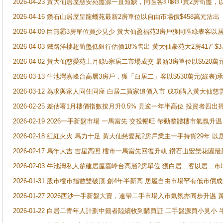
2026-04-23 黃大仙居屋慈安苑盤源一直短缺，同區客即睇即買2房筍盤，
2026-04-16 鑽石山居屋皇龍蟠苑最新2房單位以自由市場價$458萬元沽出
2026-04-09 巨無霸3房單位買少見少 黃大仙盈福苑3房戶獲同區綠表客以
2026-04-03 鐵路洋樓超筍盤低銀行估價18%售出 黃大仙豪苑大2房417' $
2026-04-02 黃大仙慈愛苑上月錄5宗居二市場成交 最新3房單位以$520萬
2026-03-13 牛池灣嘉峰台高層3房戶，獲「白居二」客以$530萬元(綠表)
2026-03-12 為求與家人同住同座 白居二買家追價入市 成功購入黃大仙
2026-02-25 差估署1月樓價指數按月升0.5% 見逾一年半高位 投資
2026-02-19 2026一手新盤市場 一馬當先 交投暢旺 帶動整體樓市氣氛
2026-02-18 紅紅火火 馬力十足 黃大仙慈愛苑2房戶業主一手持貨29年 以
2026-02-17 馬年大吉 吉星高照 樓市一馬當先回復升軌 鑽石山宏景花園
2026-02-03 牛池灣私人參建居屋嘉峰台高層2房單位 獲白居二客以居二市
2026-01-31 股市樓市指數雙破頂 創4年半新高 居屋自由市場罕有低市價
2026-01-27 2026西沙一手新盤大賣，連帶二手市場入市氣氛亦同步升
2026-01-22 白居二青年人計劃中籤者陸續收到購買証 二手盤源買小見小