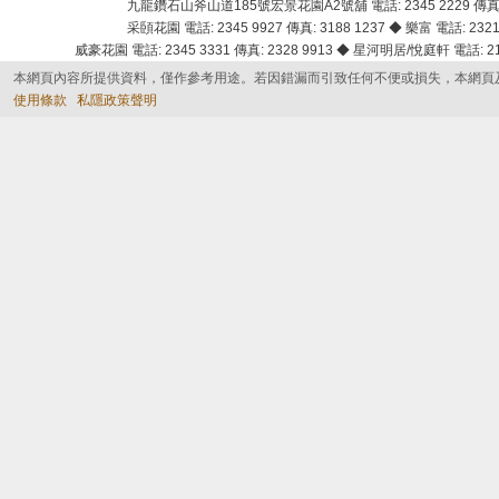
九龍鑽石山斧山道185號宏景花園A2號舖 電話: 2345 2229 傳真: 
采頣花園 電話: 2345 9927 傳真: 3188 1237 ◆ 樂富 電話: 2321 
威豪花園 電話: 2345 3331 傳真: 2328 9913 ◆ 星河明居/悅庭軒 電話: 2116
本網頁內容所提供資料，僅作參考用途。若因錯漏而引致任何不便或損失，本網頁
使用條款
私隱政策聲明