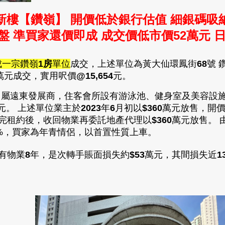
新樓【鑽嶺】 開價低於銀行估值 細銀碼吸
筍盤
準買家還價即成 成交價
低市價
52萬元
成一宗鑽嶺
1房
單位
成交
，
上述單位為黃大仙環鳳街
68
號 
萬元成交，
實用呎價
@15,654
元
。
，屬
遠東發展商，
住客會所設有游泳池、健身室及美容設
元
。
上述單位業主於
2023
年
6
月初以
$360
萬
元放售，開
完租約後，收回物業再委託地產代理以
$360
萬元放售。 
%，買家為年青情侶，以首置性質上車。
有物業
8
年，是次轉手賬面損失約
$53
萬元，其間損失近
1