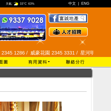
中文
|
ENG
天氣:
33°C
63%
豪花園 2345 3331 /
星河明居、悅庭軒 2116 8008 