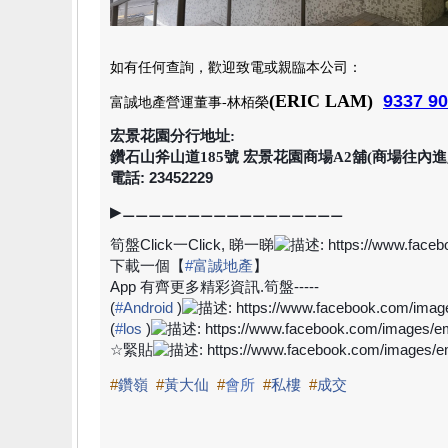
如有任何查詢，歡迎致電或親臨本公司
：
(
ERIC LAM
)
9337 9
富誠地產
營運董事-林栢榮
宏景花園分行地址:
鑽石山斧山道185號 宏景花園商場A2舖(商場往內進
電話: 23452229
▶
⚊⚊⚊⚊⚊⚊⚊⚊⚊⚊⚊⚊⚊⚊⚊⚊⚊
筍盤
Click
一
Click,
睇一睇
下載一個【
#
富誠地產
】
App
有齊更多精彩資訊
.
筍盤
-----
(
#
Android
)
(
#
los
)
☆
緊貼
#
鑽嶺
#
黃大仙
#
會所
#
私樓
#
成交