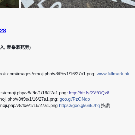
028
入, 帝峯豪苑旁)
:
www.fullmark.hk
➡
:
http://bit.ly/2VfOQv8
➡
:
goo.gl/PzONqp
➡
https://goo.gl/6nkJhq
按
讚
➡