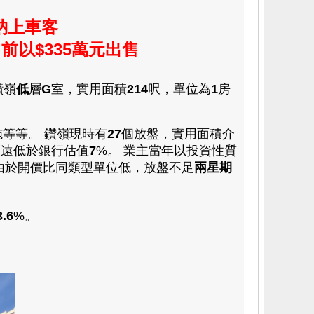
納上車客
日前
以
$335
萬元出售
鑽嶺
低
層
G
室
，
實用面積
214
呎，
單位為
1
房
施等等。
鑽嶺
現時有
27
個放盤，實用面積介
價遠低於銀行估值
7
%。 業主當年以投資性質
由於開價比同類型單位低，放盤不足
兩星期
3.6
%。