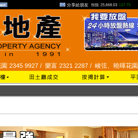
分享給朋友
恒指:
25,668.03
137.75
樂富 2321 2287 /
峻弦、曉暉花園 2345 1286 /
威