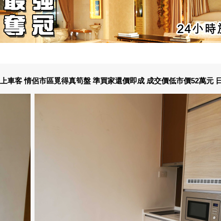
車客 情侶市區覓得真筍盤 準買家還價即成 成交價低市價52萬元 日