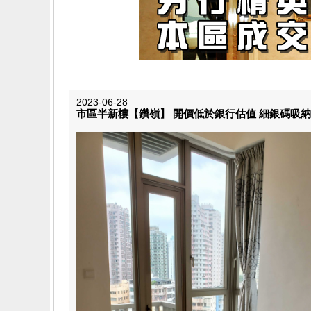
2023-06-28
市區半新樓【鑽嶺】 開價低於銀行估值 細銀碼吸納上