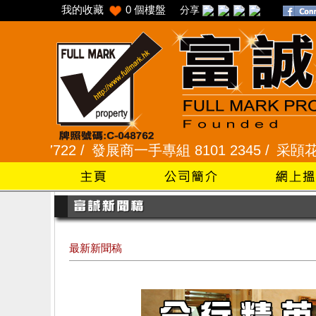
我的收藏
0
個樓盤
分享
展商一手專組 8101 2345 /
采頣花園 2345 9927 /
最新新聞稿