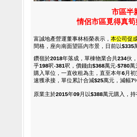
市區半
情侶市區覓得真
富誠地產營運董事林栢榮表示
，
本公司促
間格，座向南面
望區內市景，
日前以
$335
鑽嶺於
2018
年落成，單棟物業合共
234
伙
乎
198
呎-
381
呎，價錢由
$368
萬元-
$780
萬
購入單位，一直收租為主，直至本年
6
月初
速獲承接，單位
累計合減
$25
萬
元，減幅
7
原業主於
2015
年
09
月以
$388
萬
元購入，
持