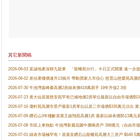
其它新聞稿
2026-08-03 富誠地產深耕九龍東 「龍蟠苑分行」今日正式開業 進
2026-08-02 差估署樓價連升13個月 帶動買家入市信心 慈雲山慈愛苑高層
2026-07-30 牛池灣嘉峰臺高層2房綠表價418萬易手 19年升值2.3倍
2026-07-23 黄大仙居屋慈安苑罕有已補地價2房單位最新以自由市場價$5
2026-07-16 瓊軒苑高層市景戶最新1房單位以居二市場價$335萬元沽出 業
2026-07-09 鑽石山3年樓齡居屋王啟翔苑高層1房 最新以綠表價$513萬元
2026-07-08 市區上車熱點 牛池灣新麗花園中層兩房戶 398萬元（自
2026-07-01 綠表市場極罕有！居屋皇鑽石山龍蟠苑高層大三房戶 $640