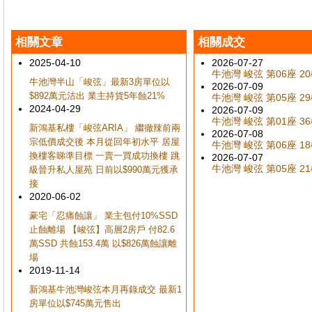
相關文章
相關成交
2025-04-10
2026-07-27
牛池灣 峻弦 第06座 20樓
牛池灣半山「峻弦」最新3房單位以
2026-07-09
$892萬元沽出 業主持貨5年蝕21%
牛池灣 峻弦 第05座 29樓
2024-04-29
2026-07-09
牛池灣 峻弦 第01座 36樓
新鴻基私樓「峻弦ARIA」 繼徹辣前兩
2026-07-08
宗低價成交後 本月從回年初水平 居屋
牛池灣 峻弦 第06座 18樓
換樓客睇準目標 一賣一買成功換樓 跳
2026-07-07
牛池灣 峻弦 第05座 21樓
級晉升私人屋苑 日前以$990萬元獲承
接
2020-06-02
豪宅「忍痛蝕讓」 業主包付10%SSD
止蝕離場 【峻弦】高層2房戶 付82.6
萬SSD 共蝕153.4萬 以$826萬蝕讓離
場
2019-11-14
新鴻基牛池灣峻弦本月再錄成交 最新1
房單位以$745萬元售出