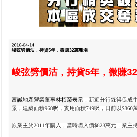
2016-04-14
峻弦劈價沽，持貨5年，微賺32萬離場
峻弦劈價沽，持貨5年，微賺3
富誠地產營業董事林栢榮表示
，
新近分行錄得促成
景，建築面積968呎，實用面積749呎，日前以$860萬
原業主於2011年購入，當時購入價$828萬元，業