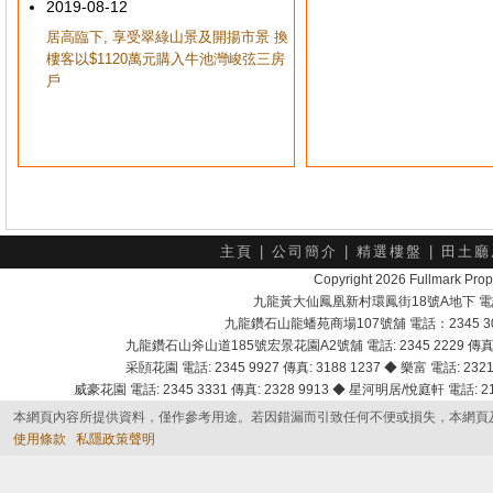
2019-08-12
居高臨下, 享受翠綠山景及開揚市景 換
樓客以$1120萬元購入牛池灣峻弦三房
戶
主頁
|
公司簡介
|
精選樓盤
|
田土廳
Copyright 2026 Fullmark 
九龍黃大仙鳳凰新村環鳳街18號A地下 電話：232
九龍鑽石山龍蟠苑商場107號舖 電話：2345 303
九龍鑽石山斧山道185號宏景花園A2號舖 電話: 2345 2229 傳真: 
采頣花園 電話: 2345 9927 傳真: 3188 1237 ◆ 樂富 電話: 2321 
威豪花園 電話: 2345 3331 傳真: 2328 9913 ◆ 星河明居/悅庭軒 電話: 2116
本網頁內容所提供資料，僅作參考用途。若因錯漏而引致任何不便或損失，本網頁
使用條款
私隱政策聲明