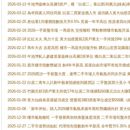
2026-03-13 牛池灣嘉峰台高層3房戶，獲「白居二」客以$530萬元(綠表)
2026-03-12 為求與家人同住同座 白居二買家追價入市 成功購入黃大仙
2026-02-25 差估署1月樓價指數按月升0.5% 見逾一年半高位 投資
2026-02-19 2026一手新盤市場 一馬當先 交投暢旺 帶動整體樓市氣氛
2026-02-18 紅紅火火 馬力十足 黃大仙慈愛苑2房戶業主一手持貨29年 以
2026-02-17 馬年大吉 吉星高照 樓市一馬當先回復升軌 鑽石山宏景花園
2026-02-03 牛池灣私人參建居屋嘉峰台高層2房單位 獲白居二客以居二市
2026-01-31 股市樓市指數雙破頂 創4年半新高 居屋自由市場罕有低市價
2026-01-27 2026西沙一手新盤大賣，連帶二手市場入市氣氛亦同步升
2026-01-22 白居二青年人計劃中籤者陸續收到購買証 二手盤源買小見小
2026-01-15 竹園北邨3房戶業主持貨17年以居二市場價$260萬元沽出大賺$
2026-01-08 黃大仙綠表居屋破頂成交 慈愛苑3期3房套單位成交$558萬（
2026-01-06 「新年伊始」踏入2026樓市氣氛承接年尾旺勢繼續向好 
2025-12-30 樓市氣氛暢旺 一手發展商加快推盤速度清貨 二手市場筍
2025-12-27 二手市道勢頭如虹 代理領先指數創年半新高 全年暫升5.35