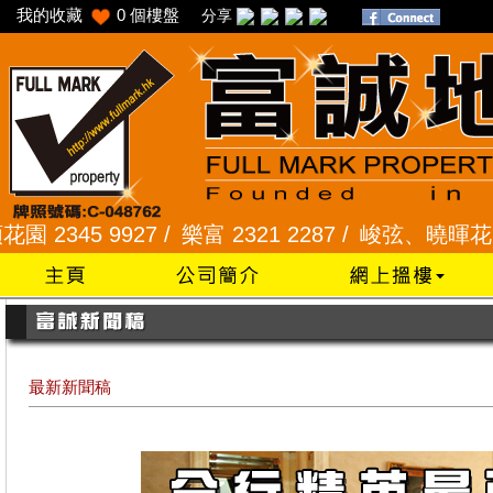
我的收藏
0
個樓盤
分享
5 9927 /
樂富 2321 2287 /
峻弦、曉暉花園 2345 1
最新新聞稿