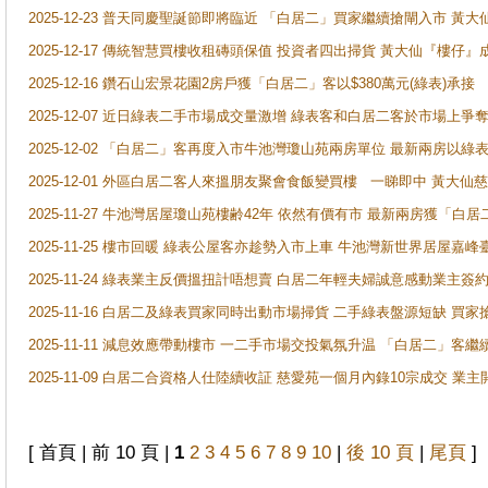
2025-12-23 普天同慶聖誕節即將臨近 「白居二」買家繼續搶閘入市 黃
2025-12-17 傳統智慧買樓收租磚頭保值 投資者四出掃貨 黃大仙『樓仔』
2025-12-16 鑽石山宏景花園2房戶獲「白居二」客以$380萬元(綠表)承接
2025-12-07 近日綠表二手市場成交量激增 綠表客和白居二客於市場上
2025-12-02 「白居二」客再度入市牛池灣瓊山苑兩房單位 最新兩房以綠表
2025-12-01 外區白居二客人來搵朋友聚會食飯變買樓 一睇即中 黃大仙
2025-11-27 牛池灣居屋瓊山苑樓齢42年 依然有價有市 最新兩房獲「白居
2025-11-25 樓市回暖 綠表公屋客亦趁勢入市上車 牛池灣新世界居屋嘉
2025-11-24 綠表業主反價搵扭計唔想賣 白居二年輕夫婦誠意感動業主簽約 
2025-11-16 白居二及綠表買家同時出動市場掃貨 二手綠表盤源短缺 
2025-11-11 減息效應帶動樓市 一二手市場交投氣氛升温 「白居二」
2025-11-09 白居二合資格人仕陸續收証 慈愛苑一個月內錄10宗成交 業
[ 首頁 | 前 10 頁 |
1
2
3
4
5
6
7
8
9
10
|
後 10 頁
|
尾頁
]