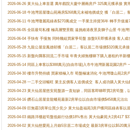
2026-06-26 黃大仙上車首選 萬年戲院大廈中層兩房戶 325萬元獲承接 實
2026-06-18 牛池灣居屋瓊山苑兩房$268萬元未補地價成交 獲「白居二」
2026-06-11 牛池灣瓊麗苑綠表$270萬成交 一手業主持貨36年 轉手升值逾
2026-06-05 全區最筍私樓 極高層雙景觀 遠挑維港夜景及獅子山景 牛池
2026-06-04 手快有 手慢無 同時幾組買家爭筍盤 放盤9天即獲承接 
2026-05-28 九龍公屋皇鳳德邨獲「白居二」客以居二市場價$320萬元承接
2026-05-15 新盤向隅客回流二手市場 年青夫婦無樓睇下購入連租約半新
2026-05-14 同區上車客以$388萬元(自由市場)入市牛池灣新麗花園2房戶
2026-04-30 樓市升勢持續 買家積極入市 荀盤極速消化 牛池灣瓊山苑2
2026-04-28 一二手交頭暢旺 業主反價客人追價成交 客人成功購入黃大仙
2026-04-23 黃大仙居屋慈安苑盤源一直短缺，同區客即睇即買2房筍盤，
2026-04-16 鑽石山居屋皇龍蟠苑最新2房單位以自由市場價$458萬元沽出
2026-04-09 巨無霸3房單位買少見少 黃大仙盈福苑3房戶獲同區綠表客以
2026-04-03 鐵路洋樓超筍盤低銀行估價18%售出 黃大仙豪苑大2房417' $
2026-04-02 黃大仙慈愛苑上月錄5宗居二市場成交 最新3房單位以$520萬