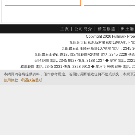
主頁
|
公司簡介
|
精選樓盤
|
田土廳
Copyright 2026 Fullmark 
九龍黃大仙鳳凰新村環鳳街18號A地下 電話：232
九龍鑽石山龍蟠苑商場107號舖 電話：2345 303
九龍鑽石山斧山道185號宏景花園A2號舖 電話: 2345 2229 傳真: 
采頣花園 電話: 2345 9927 傳真: 3188 1237 ◆ 樂富 電話: 2321 
威豪花園 電話: 2345 3331 傳真: 2328 9913 ◆ 星河明居/悅庭軒 電話: 2116
本網頁內容所提供資料，僅作參考用途。若因錯漏而引致任何不便或損失，本網頁
使用條款
私隱政策聲明