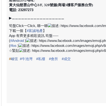
黃大仙慈雲山中心3/F, 320號舖(商場3樓客戶服務台旁)
電話: 23287273
▶
⚊⚊⚊⚊⚊⚊⚊⚊⚊⚊⚊⚊⚊⚊⚊⚊⚊
筍盤
Click
一
Click,
睇一睇
下載一個【
#
富誠地產
】
App
有齊更多精彩資訊
.
筍盤
-----
(
#
Android
)
(
#
los
)
☆
緊貼
#
峻弦
#
牛池灣
#
私樓
#
會所
#
成交