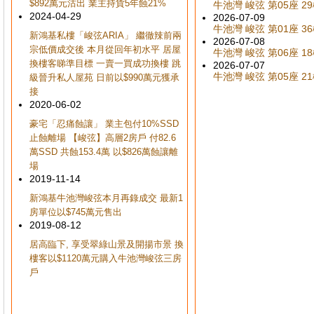
$892萬元沽出 業主持貨5年蝕21%
牛池灣 峻弦 第05座 29樓
2024-04-29
2026-07-09
牛池灣 峻弦 第01座 36樓
新鴻基私樓「峻弦ARIA」 繼徹辣前兩
2026-07-08
宗低價成交後 本月從回年初水平 居屋
牛池灣 峻弦 第06座 18樓
換樓客睇準目標 一賣一買成功換樓 跳
2026-07-07
牛池灣 峻弦 第05座 21樓
級晉升私人屋苑 日前以$990萬元獲承
接
2020-06-02
豪宅「忍痛蝕讓」 業主包付10%SSD
止蝕離場 【峻弦】高層2房戶 付82.6
萬SSD 共蝕153.4萬 以$826萬蝕讓離
場
2019-11-14
新鴻基牛池灣峻弦本月再錄成交 最新1
房單位以$745萬元售出
2019-08-12
居高臨下, 享受翠綠山景及開揚市景 換
樓客以$1120萬元購入牛池灣峻弦三房
戶