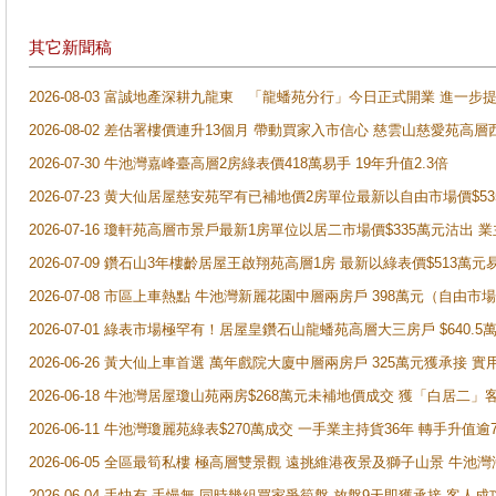
其它新聞稿
2026-08-03 富誠地產深耕九龍東 「龍蟠苑分行」今日正式開業 進
2026-08-02 差估署樓價連升13個月 帶動買家入市信心 慈雲山慈愛苑高層
2026-07-30 牛池灣嘉峰臺高層2房綠表價418萬易手 19年升值2.3倍
2026-07-23 黄大仙居屋慈安苑罕有已補地價2房單位最新以自由市場價$5
2026-07-16 瓊軒苑高層市景戶最新1房單位以居二市場價$335萬元沽出 業
2026-07-09 鑽石山3年樓齡居屋王啟翔苑高層1房 最新以綠表價$513萬元
2026-07-08 市區上車熱點 牛池灣新麗花園中層兩房戶 398萬元（自
2026-07-01 綠表市場極罕有！居屋皇鑽石山龍蟠苑高層大三房戶 $640
2026-06-26 黃大仙上車首選 萬年戲院大廈中層兩房戶 325萬元獲承接 實
2026-06-18 牛池灣居屋瓊山苑兩房$268萬元未補地價成交 獲「白居二」
2026-06-11 牛池灣瓊麗苑綠表$270萬成交 一手業主持貨36年 轉手升值逾
2026-06-05 全區最筍私樓 極高層雙景觀 遠挑維港夜景及獅子山景 牛池
2026-06-04 手快有 手慢無 同時幾組買家爭筍盤 放盤9天即獲承接 