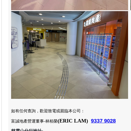
如有任何查詢，歡迎致電或親臨本公司
：
(
ERIC LAM
)
9337 9028
富誠地產
營運董事-林栢榮
慈雲山分行地址: