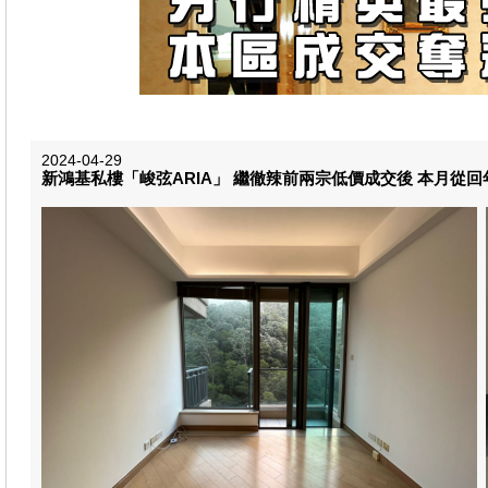
2024-04-29
新鴻基私樓「峻弦ARIA」 繼徹辣前兩宗低價成交後 本月從回