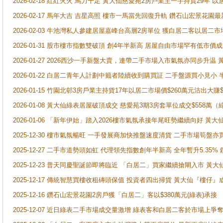
2026-02-18 紅紅火火 馬力十足 黃大仙慈愛苑2房戶業主一手持貨29年 以
2026-02-17 馬年大吉 吉星高照 樓市一馬當先回復升軌 鑽石山宏景花園
2026-02-03 牛池灣私人參建居屋嘉峰台高層2房單位 獲白居二客以居二市
2026-01-31 股市樓市指數雙破頂 創4年半新高 居屋自由市場罕有低市價
2026-01-27 2026西沙一手新盤大賣，連帶二手市場入市氣氛亦同步升
2026-01-22 白居二青年人計劃中籤者陸續收到購買証 二手盤源買小見小
2026-01-15 竹園北邨3房戶業主持貨17年以居二市場價$260萬元沽出大賺$
2026-01-08 黃大仙綠表居屋破頂成交 慈愛苑3期3房套單位成交$558萬（
2026-01-06 「新年伊始」踏入2026樓市氣氛承接年尾旺勢繼續向好 
2025-12-30 樓市氣氛暢旺 一手發展商加快推盤速度清貨 二手市場筍
2025-12-27 二手市道勢頭如虹 代理領先指數創年半新高 全年暫升5.35
2025-12-23 普天同慶聖誕節即將臨近 「白居二」買家繼續搶閘入市 黃
2025-12-17 傳統智慧買樓收租磚頭保值 投資者四出掃貨 黃大仙『樓仔』
2025-12-16 鑽石山宏景花園2房戶獲「白居二」客以$380萬元(綠表)承接
2025-12-07 近日綠表二手市場成交量激增 綠表客和白居二客於市場上