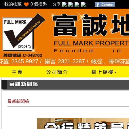
我的收藏
0
個樓盤
分享
7 /
樂富 2321 2287 /
峻弦、曉暉花園 2345 1286 
最新新聞稿