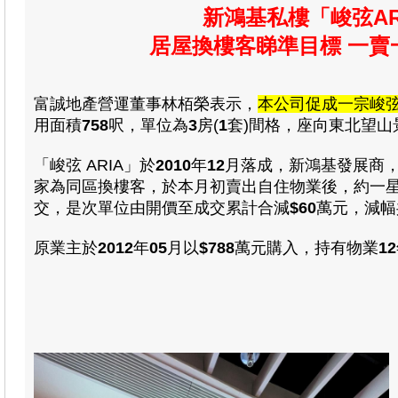
新鴻基私樓「峻弦AR
居屋換樓客睇準目標 一賣
富誠地產營運董事林栢榮表示，
本公司促成一宗峻
用
面積
758
呎，
單位為
3
房(
1
套)間
格
，
座向東北望山
「峻弦 ARIA」於
2010
年
12
月落成，新鴻基發展商
家為同區換樓客，於本月初賣出自住物業後，約一
交，是次單位由
開價至成交累計合減
$60
萬元，
減
幅
原業主於
2012
年
05
月以
$788
萬
元
購入，
持有物業
12