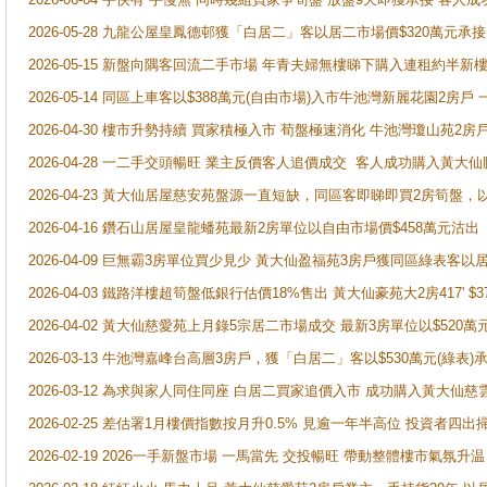
2026-05-28 九龍公屋皇鳳德邨獲「白居二」客以居二市場價$320萬元承接
2026-05-15 新盤向隅客回流二手市場 年青夫婦無樓睇下購入連租約半新
2026-05-14 同區上車客以$388萬元(自由市場)入市牛池灣新麗花園2房戶
2026-04-30 樓市升勢持續 買家積極入市 荀盤極速消化 牛池灣瓊山苑2
2026-04-28 一二手交頭暢旺 業主反價客人追價成交 客人成功購入黃大仙
2026-04-23 黃大仙居屋慈安苑盤源一直短缺，同區客即睇即買2房筍盤，
2026-04-16 鑽石山居屋皇龍蟠苑最新2房單位以自由市場價$458萬元沽出
2026-04-09 巨無霸3房單位買少見少 黃大仙盈福苑3房戶獲同區綠表客以
2026-04-03 鐵路洋樓超筍盤低銀行估價18%售出 黃大仙豪苑大2房417' $
2026-04-02 黃大仙慈愛苑上月錄5宗居二市場成交 最新3房單位以$520萬
2026-03-13 牛池灣嘉峰台高層3房戶，獲「白居二」客以$530萬元(綠表)
2026-03-12 為求與家人同住同座 白居二買家追價入市 成功購入黃大仙
2026-02-25 差估署1月樓價指數按月升0.5% 見逾一年半高位 投資
2026-02-19 2026一手新盤市場 一馬當先 交投暢旺 帶動整體樓市氣氛