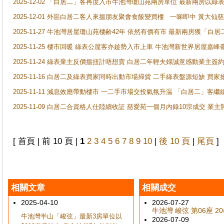
2025-12-02 「白居二」客再度入市牛池灣瓊山苑兩房單位 最新兩房以綠表
2025-12-01 外區白居二客人來搵朋友聚會食飯變買樓 一睇即中 黃大仙
2025-11-27 牛池灣居屋瓊山苑樓齢42年 依然有價有市 最新兩房獲「白居
2025-11-25 樓市回暖 綠表公屋客亦趁勢入市上車 牛池灣新世界居屋嘉
2025-11-24 綠表業主反價搵扭計唔想賣 白居二年輕夫婦誠意感動業主簽約 
2025-11-16 白居二及綠表買家同時出動市場掃貨 二手綠表盤源短缺 
2025-11-11 減息效應帶動樓市 一二手市場交投氣氛升温 「白居二」
2025-11-09 白居二合資格人仕陸續收証 慈愛苑一個月內錄10宗成交 業
[ 首頁 | 前 10 頁 |
1
2
3
4
5
6
7
8
9
10
|
後 10 頁
|
尾頁
]
相關文章
相關成交
2025-04-10
2026-07-27
牛池灣 峻弦 第06座 20樓
牛池灣半山「峻弦」最新3房單位以
2026-07-09