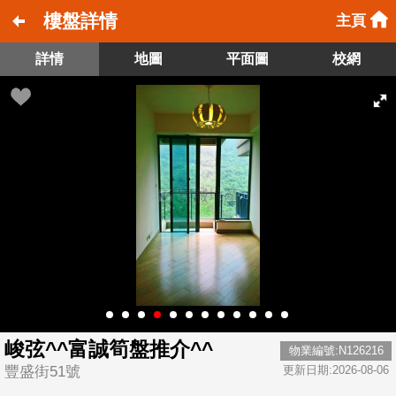
樓盤詳情
主頁
詳情
地圖
平面圖
校網
峻弦^^富誠筍盤推介^^
物業編號:N126216
豐盛街51號
更新日期:2026-08-06