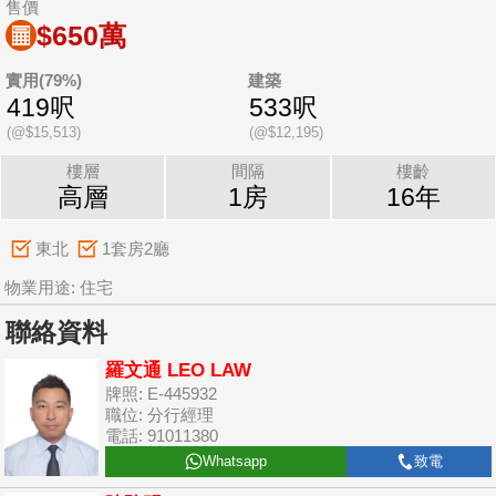
售價
$650萬
實用(79%)
建築
419呎
533呎
(@$15,513)
(@$12,195)
樓層
間隔
樓齡
高層
1房
16年
東北
1套房2廳
物業用途: 住宅
聯絡資料
羅文通 LEO LAW
牌照: E-445932
職位: 分行經理
電話: 91011380
Whatsapp
致電