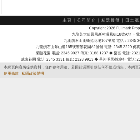
主頁
|
公司簡介
|
精選樓盤
|
田土廳
Copyright 2026 Fullmark 
九龍黃大仙鳳凰新村環鳳街18號A地下 電話：232
九龍鑽石山龍蟠苑商場107號舖 電話：2345 303
九龍鑽石山斧山道185號宏景花園A2號舖 電話: 2345 2229 傳真: 
采頣花園 電話: 2345 9927 傳真: 3188 1237 ◆ 樂富 電話: 2321 
威豪花園 電話: 2345 3331 傳真: 2328 9913 ◆ 星河明居/悅庭軒 電話: 2116
本網頁內容所提供資料，僅作參考用途。若因錯漏而引致任何不便或損失，本網頁
使用條款
私隱政策聲明