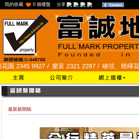
我的收藏
0
個樓盤
分享
9927 /
樂富 2321 2287 /
峻弦、曉暉花園 2345 128
最新新聞稿