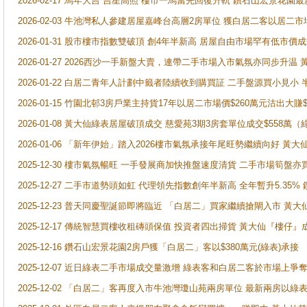
2026-02-17 馬年大吉 吉星高照 樓市一馬當先回復升軌 鑽石山宏景花園
2026-02-03 牛池灣私人參建居屋嘉峰台高層2房單位 獲白居二客以居二市
2026-01-31 股市樓市指數雙破頂 創4年半新高 居屋自由市場罕有低市價
2026-01-27 2026西沙一手新盤大賣，連帶二手市場入市氣氛亦同步升
2026-01-22 白居二青年人計劃中籤者陸續收到購買証 二手盤源買小見小
2026-01-15 竹園北邨3房戶業主持貨17年以居二市場價$260萬元沽出大賺$
2026-01-08 黃大仙綠表居屋破頂成交 慈愛苑3期3房套單位成交$558萬（
2026-01-06 「新年伊始」踏入2026樓市氣氛承接年尾旺勢繼續向好 
2025-12-30 樓市氣氛暢旺 一手發展商加快推盤速度清貨 二手市場筍
2025-12-27 二手市道勢頭如虹 代理領先指數創年半新高 全年暫升5.35
2025-12-23 普天同慶聖誕節即將臨近 「白居二」買家繼續搶閘入市 黃
2025-12-17 傳統智慧買樓收租磚頭保值 投資者四出掃貨 黃大仙『樓仔』
2025-12-16 鑽石山宏景花園2房戶獲「白居二」客以$380萬元(綠表)承接
2025-12-07 近日綠表二手市場成交量激增 綠表客和白居二客於市場上
2025-12-02 「白居二」客再度入市牛池灣瓊山苑兩房單位 最新兩房以綠表