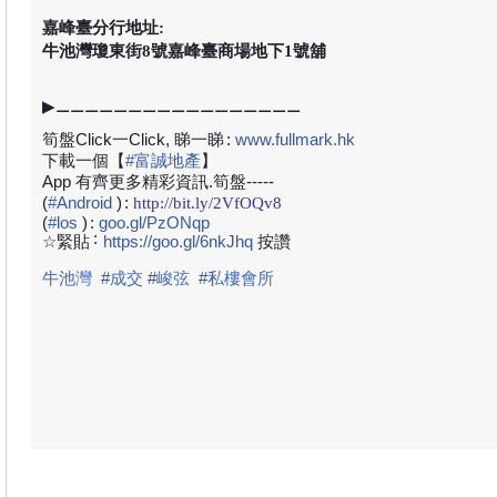
嘉峰臺分行地址:
牛池灣瓊東街8號嘉峰臺商場地下1號舖
▶⚊⚊⚊⚊⚊⚊⚊⚊⚊⚊⚊⚊⚊⚊⚊⚊⚊
筍盤Click一Click, 睇一睇
:
www.fullmark.hk
下載一個【
#
富誠地產
】
App 有齊更多精彩資訊.筍盤-----
(
#
Android
)
:
http://bit.ly/2VfOQv8
(
#
los
)
:
goo.gl/PzONqp
:
☆緊貼
https://goo.gl/6nkJhq
按讚
牛池灣
#
成交
#
峻弦
#
私樓
會所