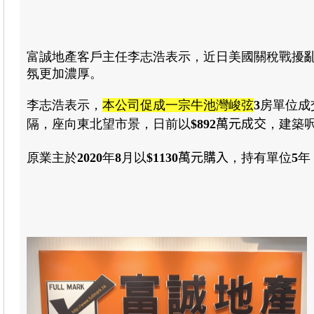
富誠地產客戶主任李志浩表示
，近日美國關稅戰擾
氛更加濃厚
。
李志浩表示
，
本公司促成一宗牛池灣峻弦
3
房
單位
成
隔
，座向東北望市景
，日前以
$892
萬元成交
，
建築
原業主於
2020
年
8
月以
$1130
萬元購入
，持有單位
5
年