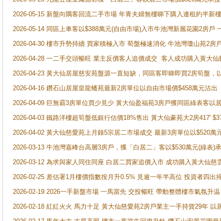
2026-05-15 新盤向隅客回流二手市場 年青夫婦無樓睇下購入連租約半新
2026-05-14 同區上車客以$388萬元(自由市場)入市牛池灣新麗花園2房戶
2026-04-30 樓市升勢持續 買家積極入市 荀盤極速消化 牛池灣瓊山苑2
2026-04-28 一二手交頭暢旺 業主反價客人追價成交 客人成功購入黃大仙
2026-04-23 黃大仙居屋慈安苑盤源一直短缺，同區客即睇即買2房筍盤，
2026-04-16 鑽石山居屋皇龍蟠苑最新2房單位以自由市場價$458萬元沽出
2026-04-09 巨無霸3房單位買少見少 黃大仙盈福苑3房戶獲同區綠表客以
2026-04-03 鐵路洋樓超筍盤低銀行估價18%售出 黃大仙豪苑大2房417' $
2026-04-02 黃大仙慈愛苑上月錄5宗居二市場成交 最新3房單位以$520萬
2026-03-13 牛池灣嘉峰台高層3房戶，獲「白居二」客以$530萬元(綠表)
2026-03-12 為求與家人同住同座 白居二買家追價入市 成功購入黃大仙
2026-02-25 差估署1月樓價指數按月升0.5% 見逾一年半高位 投資
2026-02-19 2026一手新盤市場 一馬當先 交投暢旺 帶動整體樓市氣氛
2026-02-18 紅紅火火 馬力十足 黃大仙慈愛苑2房戶業主一手持貨29年 以