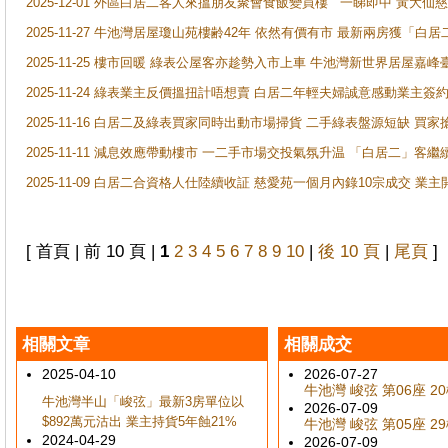
2025-12-01 外區白居二客人來搵朋友聚會食飯變買樓 一睇即中 黃大仙
2025-11-27 牛池灣居屋瓊山苑樓齢42年 依然有價有市 最新兩房獲「白居
2025-11-25 樓市回暖 綠表公屋客亦趁勢入市上車 牛池灣新世界居屋嘉
2025-11-24 綠表業主反價搵扭計唔想賣 白居二年輕夫婦誠意感動業主簽約 
2025-11-16 白居二及綠表買家同時出動市場掃貨 二手綠表盤源短缺 
2025-11-11 減息效應帶動樓市 一二手市場交投氣氛升温 「白居二」
2025-11-09 白居二合資格人仕陸續收証 慈愛苑一個月內錄10宗成交 業
[ 首頁 | 前 10 頁 |
1
2
3
4
5
6
7
8
9
10
|
後 10 頁
|
尾頁
]
相關文章
相關成交
2025-04-10
2026-07-27
牛池灣 峻弦 第06座 20樓
牛池灣半山「峻弦」最新3房單位以
2026-07-09
$892萬元沽出 業主持貨5年蝕21%
牛池灣 峻弦 第05座 29樓
2024-04-29
2026-07-09