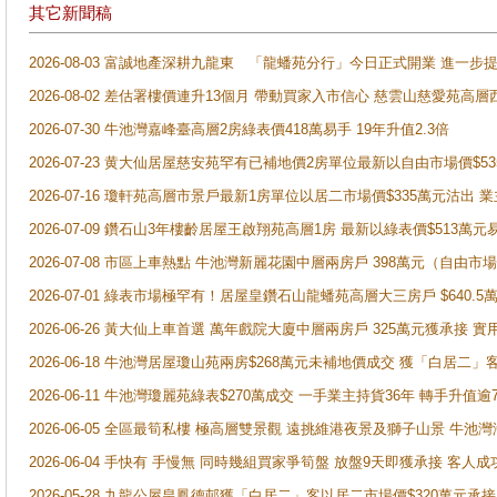
其它新聞稿
2026-08-03 富誠地產深耕九龍東 「龍蟠苑分行」今日正式開業 進
2026-08-02 差估署樓價連升13個月 帶動買家入市信心 慈雲山慈愛苑高層
2026-07-30 牛池灣嘉峰臺高層2房綠表價418萬易手 19年升值2.3倍
2026-07-23 黄大仙居屋慈安苑罕有已補地價2房單位最新以自由市場價$5
2026-07-16 瓊軒苑高層市景戶最新1房單位以居二市場價$335萬元沽出 業
2026-07-09 鑽石山3年樓齡居屋王啟翔苑高層1房 最新以綠表價$513萬元
2026-07-08 市區上車熱點 牛池灣新麗花園中層兩房戶 398萬元（自
2026-07-01 綠表市場極罕有！居屋皇鑽石山龍蟠苑高層大三房戶 $640
2026-06-26 黃大仙上車首選 萬年戲院大廈中層兩房戶 325萬元獲承接 實
2026-06-18 牛池灣居屋瓊山苑兩房$268萬元未補地價成交 獲「白居二」
2026-06-11 牛池灣瓊麗苑綠表$270萬成交 一手業主持貨36年 轉手升值逾
2026-06-05 全區最筍私樓 極高層雙景觀 遠挑維港夜景及獅子山景 牛池
2026-06-04 手快有 手慢無 同時幾組買家爭筍盤 放盤9天即獲承接 
2026-05-28 九龍公屋皇鳳德邨獲「白居二」客以居二市場價$320萬元承接