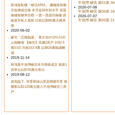
牛池灣 峻弦 第01座 36樓
新鴻基私樓「峻弦ARIA」 繼徹辣前兩
2026-07-08
宗低價成交後 本月從回年初水平 居屋
牛池灣 峻弦 第06座 18樓
換樓客睇準目標 一賣一買成功換樓 跳
2026-07-07
牛池灣 峻弦 第05座 21樓
級晉升私人屋苑 日前以$990萬元獲承
接
2020-06-02
豪宅「忍痛蝕讓」 業主包付10%SSD
止蝕離場 【峻弦】高層2房戶 付82.6
萬SSD 共蝕153.4萬 以$826萬蝕讓離
場
2019-11-14
新鴻基牛池灣峻弦本月再錄成交 最新1
房單位以$745萬元售出
2019-08-12
居高臨下, 享受翠綠山景及開揚市景 換
樓客以$1120萬元購入牛池灣峻弦三房
戶