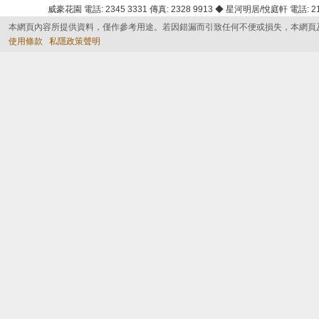
威豪花園 電話: 2345 3331 傳真: 2328 9913 ◆ 星河明居/悅庭軒 電話: 2116
本網頁內容所提供資料，僅作參考用途。若因錯漏而引致任何不便或損失，本網頁
使用條款
私隱政策聲明