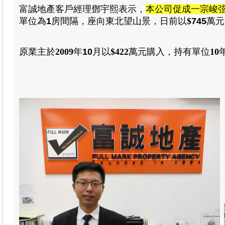
富誠地產客戶經理鄧宇熙表示
，
本公司促成一宗峻
單位為
1
房
間隔
，
座向東北望山景
，日前以
$
745
萬元
原業主於
2009
年
10
月
以
$422
萬元
購入
，
持有單位
10