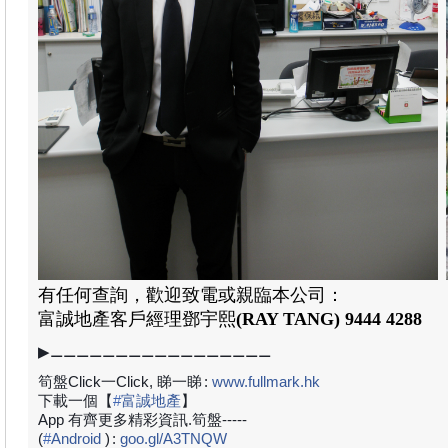
有任何查詢，歡迎致電或親臨本公司：
富誠地產
客戶經理
鄧宇熙
(RAY TANG)
9444 4288
▶⚊⚊⚊⚊⚊⚊⚊⚊⚊⚊⚊⚊⚊⚊⚊⚊⚊
筍盤Click一Click, 睇一睇
:
www.fullmark.hk
下載一個【
#
富誠地產
】
App 有齊更多精彩資訊.筍盤-----
(
#
Android
)
:
goo.gl/A3TNQW