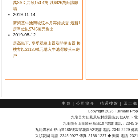
萬SSD 共蝕153.4萬 以$826萬蝕讓離
場
2019-11-14
新鴻基牛池灣峻弦本月再錄成交 最新1
房單位以$745萬元售出
2019-08-12
居高臨下, 享受翠綠山景及開揚市景 換
樓客以$1120萬元購入牛池灣峻弦三房
戶
主頁
|
公司簡介
|
精選樓盤
|
田土廳
Copyright 2026 Fullmark 
九龍黃大仙鳳凰新村環鳳街18號A地下 電話：232
九龍鑽石山龍蟠苑商場107號舖 電話：2345 303
九龍鑽石山斧山道185號宏景花園A2號舖 電話: 2345 2229 傳真: 
采頣花園 電話: 2345 9927 傳真: 3188 1237 ◆ 樂富 電話: 2321 