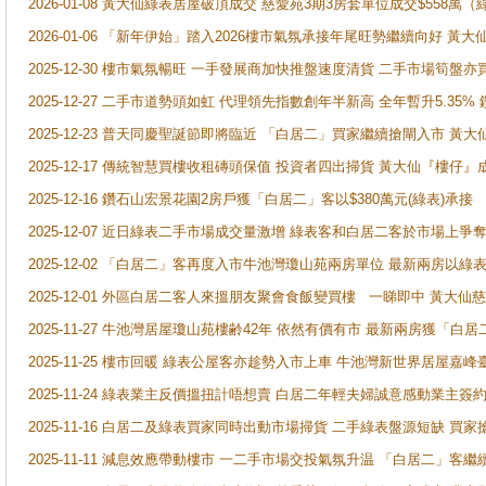
2026-01-08 黃大仙綠表居屋破頂成交 慈愛苑3期3房套單位成交$558萬（
2026-01-06 「新年伊始」踏入2026樓市氣氛承接年尾旺勢繼續向好 
2025-12-30 樓市氣氛暢旺 一手發展商加快推盤速度清貨 二手市場筍
2025-12-27 二手市道勢頭如虹 代理領先指數創年半新高 全年暫升5.35
2025-12-23 普天同慶聖誕節即將臨近 「白居二」買家繼續搶閘入市 黃
2025-12-17 傳統智慧買樓收租磚頭保值 投資者四出掃貨 黃大仙『樓仔』
2025-12-16 鑽石山宏景花園2房戶獲「白居二」客以$380萬元(綠表)承接
2025-12-07 近日綠表二手市場成交量激增 綠表客和白居二客於市場上
2025-12-02 「白居二」客再度入市牛池灣瓊山苑兩房單位 最新兩房以綠表
2025-12-01 外區白居二客人來搵朋友聚會食飯變買樓 一睇即中 黃大仙
2025-11-27 牛池灣居屋瓊山苑樓齢42年 依然有價有市 最新兩房獲「白居
2025-11-25 樓市回暖 綠表公屋客亦趁勢入市上車 牛池灣新世界居屋嘉
2025-11-24 綠表業主反價搵扭計唔想賣 白居二年輕夫婦誠意感動業主簽約 
2025-11-16 白居二及綠表買家同時出動市場掃貨 二手綠表盤源短缺 
2025-11-11 減息效應帶動樓市 一二手市場交投氣氛升温 「白居二」