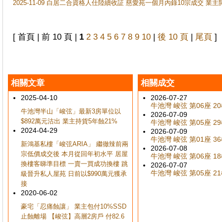
2025-11-09 白居二合資格人仕陸續收証 慈愛苑一個月內錄10宗成交 業
[ 首頁 | 前 10 頁 |
1
2
3
4
5
6
7
8
9
10
|
後 10 頁
|
尾頁
]
相關文章
相關成交
2025-04-10
2026-07-27
牛池灣 峻弦 第06座 20樓
牛池灣半山「峻弦」最新3房單位以
2026-07-09
$892萬元沽出 業主持貨5年蝕21%
牛池灣 峻弦 第05座 29樓
2024-04-29
2026-07-09
牛池灣 峻弦 第01座 36樓
新鴻基私樓「峻弦ARIA」 繼徹辣前兩
2026-07-08
宗低價成交後 本月從回年初水平 居屋
牛池灣 峻弦 第06座 18樓
換樓客睇準目標 一賣一買成功換樓 跳
2026-07-07
牛池灣 峻弦 第05座 21樓
級晉升私人屋苑 日前以$990萬元獲承
接
2020-06-02
豪宅「忍痛蝕讓」 業主包付10%SSD
止蝕離場 【峻弦】高層2房戶 付82.6