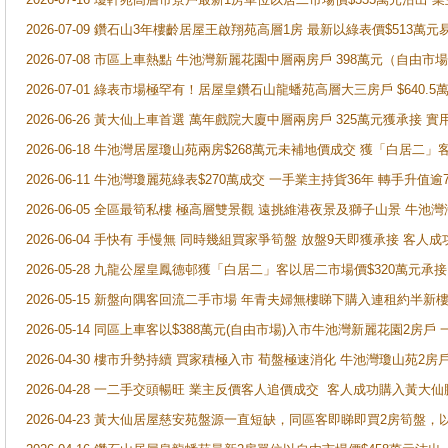
2026-07-09 鑽石山3年樓齡居屋王啟翔苑高層1房 最新以綠表價$513萬元
2026-07-08 市區上車熱點 牛池灣新麗花園中層兩房戶 398萬元（自
2026-07-01 綠表市場極罕有！居屋皇鑽石山龍蟠苑高層大三房戶 $640
2026-06-26 黃大仙上車首選 萬年戲院大廈中層兩房戶 325萬元獲承接 實
2026-06-18 牛池灣居屋瓊山苑兩房$268萬元未補地價成交 獲「白居二」
2026-06-11 牛池灣瓊麗苑綠表$270萬成交 一手業主持貨36年 轉手升值逾
2026-06-05 全區最筍私樓 極高層雙景觀 遠挑維港夜景及獅子山景 牛池
2026-06-04 手快有 手慢無 同時幾組買家爭筍盤 放盤9天即獲承接 
2026-05-28 九龍公屋皇鳳德邨獲「白居二」客以居二市場價$320萬元承接
2026-05-15 新盤向隅客回流二手市場 年青夫婦無樓睇下購入連租約半新
2026-05-14 同區上車客以$388萬元(自由市場)入市牛池灣新麗花園2房戶
2026-04-30 樓市升勢持續 買家積極入市 荀盤極速消化 牛池灣瓊山苑2
2026-04-28 一二手交頭暢旺 業主反價客人追價成交 客人成功購入黃大仙
2026-04-23 黃大仙居屋慈安苑盤源一直短缺，同區客即睇即買2房筍盤，