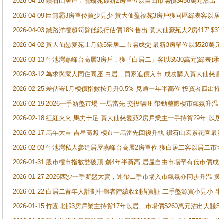
2026-04-16 鑽石山居屋皇龍蟠苑最新2房單位以自由市場價$458萬元沽出
2026-04-09 巨無霸3房單位買少見少 黃大仙盈福苑3房戶獲同區綠表客以
2026-04-03 鐵路洋樓超筍盤低銀行估價18%售出 黃大仙豪苑大2房417' $
2026-04-02 黃大仙慈愛苑上月錄5宗居二市場成交 最新3房單位以$520萬
2026-03-13 牛池灣嘉峰台高層3房戶，獲「白居二」客以$530萬元(綠表)
2026-03-12 為求與家人同住同座 白居二買家追價入市 成功購入黃大仙
2026-02-25 差估署1月樓價指數按月升0.5% 見逾一年半高位 投資
2026-02-19 2026一手新盤市場 一馬當先 交投暢旺 帶動整體樓市氣氛
2026-02-18 紅紅火火 馬力十足 黃大仙慈愛苑2房戶業主一手持貨29年 以
2026-02-17 馬年大吉 吉星高照 樓市一馬當先回復升軌 鑽石山宏景花園
2026-02-03 牛池灣私人參建居屋嘉峰台高層2房單位 獲白居二客以居二市
2026-01-31 股市樓市指數雙破頂 創4年半新高 居屋自由市場罕有低市價
2026-01-27 2026西沙一手新盤大賣，連帶二手市場入市氣氛亦同步升
2026-01-22 白居二青年人計劃中籤者陸續收到購買証 二手盤源買小見小
2026-01-15 竹園北邨3房戶業主持貨17年以居二市場價$260萬元沽出大賺$