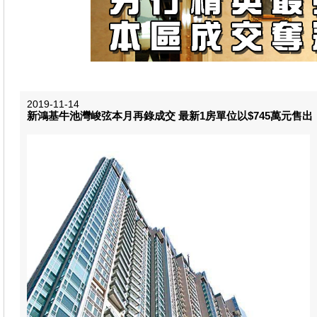
2019-11-14
新鴻基牛池灣峻弦本月再錄成交 最新1房單位以$745萬元售出