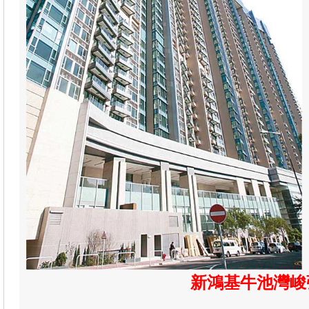
新鴻基牛池灣峻