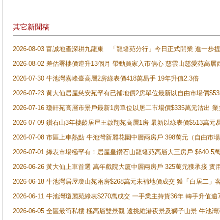
其它新聞稿
2026-08-03 富誠地產深耕九龍東 「龍蟠苑分行」今日正式開業 進
2026-08-02 差估署樓價連升13個月 帶動買家入市信心 慈雲山慈愛苑高層
2026-07-30 牛池灣嘉峰臺高層2房綠表價418萬易手 19年升值2.3倍
2026-07-23 黄大仙居屋慈安苑罕有已補地價2房單位最新以自由市場價$5
2026-07-16 瓊軒苑高層市景戶最新1房單位以居二市場價$335萬元沽出 業
2026-07-09 鑽石山3年樓齡居屋王啟翔苑高層1房 最新以綠表價$513萬元
2026-07-08 市區上車熱點 牛池灣新麗花園中層兩房戶 398萬元（自
2026-07-01 綠表市場極罕有！居屋皇鑽石山龍蟠苑高層大三房戶 $640
2026-06-26 黃大仙上車首選 萬年戲院大廈中層兩房戶 325萬元獲承接 實
2026-06-18 牛池灣居屋瓊山苑兩房$268萬元未補地價成交 獲「白居二」
2026-06-11 牛池灣瓊麗苑綠表$270萬成交 一手業主持貨36年 轉手升值逾
2026-06-05 全區最筍私樓 極高層雙景觀 遠挑維港夜景及獅子山景 牛池