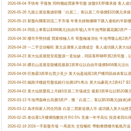
2026-06-04 手快有 手慢無 同時幾組買家爭筍盤 放盤9天即獲承接 
2026-05-28 九龍公屋皇鳳德邨獲「白居二」客以居二市場價$320萬元承接
2026-05-15 新盤向隅客回流二手市場 年青夫婦無樓睇下購入連租約半新
2026-05-14 同區上車客以$388萬元(自由市場)入市牛池灣新麗花園2房戶
2026-04-30 樓市升勢持續 買家積極入市 荀盤極速消化 牛池灣瓊山苑2
2026-04-28 一二手交頭暢旺 業主反價客人追價成交 客人成功購入黃大仙
2026-04-23 黃大仙居屋慈安苑盤源一直短缺，同區客即睇即買2房筍盤，
2026-04-16 鑽石山居屋皇龍蟠苑最新2房單位以自由市場價$458萬元沽出
2026-04-09 巨無霸3房單位買少見少 黃大仙盈福苑3房戶獲同區綠表客以
2026-04-03 鐵路洋樓超筍盤低銀行估價18%售出 黃大仙豪苑大2房417' $
2026-04-02 黃大仙慈愛苑上月錄5宗居二市場成交 最新3房單位以$520萬
2026-03-13 牛池灣嘉峰台高層3房戶，獲「白居二」客以$530萬元(綠表)
2026-03-12 為求與家人同住同座 白居二買家追價入市 成功購入黃大仙
2026-02-25 差估署1月樓價指數按月升0.5% 見逾一年半高位 投資
2026-02-19 2026一手新盤市場 一馬當先 交投暢旺 帶動整體樓市氣氛