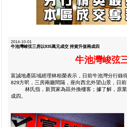
2014-10-01
牛池灣峻弦三房以935萬元成交 持貨升值兩成四
牛池灣峻弦三
富誠地產區域經理林栢榮表示，日前牛池灣分行錄得
829方呎，三房兩廳間隔，座向西北外望山景，日前以
林氏指，新買家為區外換樓客；據了解，原業主於2
成四。