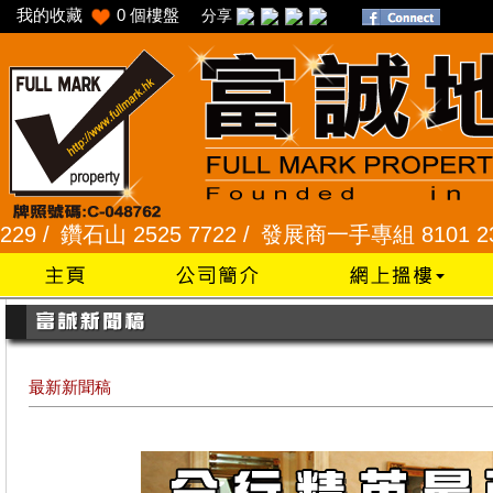
我的收藏
0
個樓盤
分享
石山 2525 7722 /
發展商一手專組 8101 2345 /
采
最新新聞稿