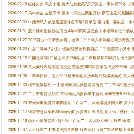
2026-02-18 紅紅火火 馬力十足 黃大仙慈愛苑2房戶業主一手持貨29年 以
2026-02-17 馬年大吉 吉星高照 樓市一馬當先回復升軌 鑽石山宏景花園
2026-02-03 牛池灣私人參建居屋嘉峰台高層2房單位 獲白居二客以居二市
2026-01-31 股市樓市指數雙破頂 創4年半新高 居屋自由市場罕有低市價
2026-01-27 2026西沙一手新盤大賣，連帶二手市場入市氣氛亦同步升
2026-01-22 白居二青年人計劃中籤者陸續收到購買証 二手盤源買小見小
2026-01-15 竹園北邨3房戶業主持貨17年以居二市場價$260萬元沽出大賺$
2026-01-08 黃大仙綠表居屋破頂成交 慈愛苑3期3房套單位成交$558萬（
2026-01-06 「新年伊始」踏入2026樓市氣氛承接年尾旺勢繼續向好 
2025-12-30 樓市氣氛暢旺 一手發展商加快推盤速度清貨 二手市場筍
2025-12-27 二手市道勢頭如虹 代理領先指數創年半新高 全年暫升5.35
2025-12-23 普天同慶聖誕節即將臨近 「白居二」買家繼續搶閘入市 黃
2025-12-17 傳統智慧買樓收租磚頭保值 投資者四出掃貨 黃大仙『樓仔』
2025-12-16 鑽石山宏景花園2房戶獲「白居二」客以$380萬元(綠表)承接
2025-12-07 近日綠表二手市場成交量激增 綠表客和白居二客於市場上