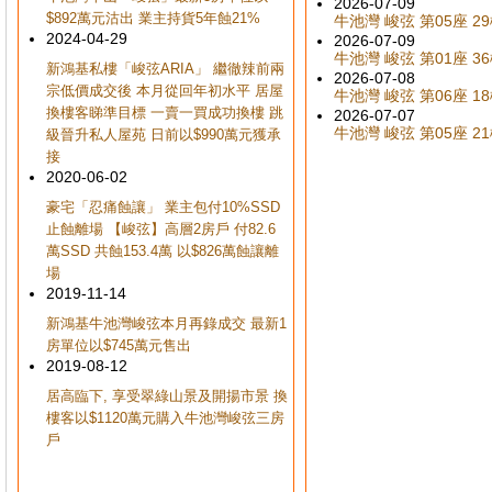
2026-07-09
$892萬元沽出 業主持貨5年蝕21%
牛池灣 峻弦 第05座 29樓
2024-04-29
2026-07-09
牛池灣 峻弦 第01座 36樓
新鴻基私樓「峻弦ARIA」 繼徹辣前兩
2026-07-08
宗低價成交後 本月從回年初水平 居屋
牛池灣 峻弦 第06座 18樓
換樓客睇準目標 一賣一買成功換樓 跳
2026-07-07
牛池灣 峻弦 第05座 21樓
級晉升私人屋苑 日前以$990萬元獲承
接
2020-06-02
豪宅「忍痛蝕讓」 業主包付10%SSD
止蝕離場 【峻弦】高層2房戶 付82.6
萬SSD 共蝕153.4萬 以$826萬蝕讓離
場
2019-11-14
新鴻基牛池灣峻弦本月再錄成交 最新1
房單位以$745萬元售出
2019-08-12
居高臨下, 享受翠綠山景及開揚市景 換
樓客以$1120萬元購入牛池灣峻弦三房
戶