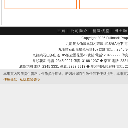
主頁
|
公司簡介
|
精選樓盤
|
田土廳
Copyright 2026 Fullmark 
九龍黃大仙鳳凰新村環鳳街18號A地下 電話：232
九龍鑽石山龍蟠苑商場107號舖 電話：2345 303
九龍鑽石山斧山道185號宏景花園A2號舖 電話: 2345 2229 傳真: 
采頣花園 電話: 2345 9927 傳真: 3188 1237 ◆ 樂富 電話: 2321 
威豪花園 電話: 2345 3331 傳真: 2328 9913 ◆ 星河明居/悅庭軒 電話: 2116
本網頁內容所提供資料，僅作參考用途。若因錯漏而引致任何不便或損失，本網頁
使用條款
私隱政策聲明