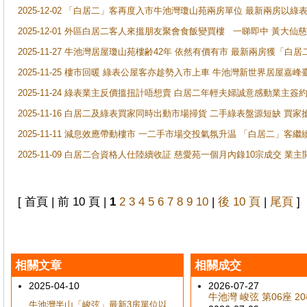
2025-12-02 「白居二」客再度入市牛池灣瓊山苑兩房單位 最新兩房以綠表
2025-12-01 外區白居二客人來搵朋友聚會食飯變買樓 一睇即中 黃大仙
2025-11-27 牛池灣居屋瓊山苑樓齢42年 依然有價有市 最新兩房獲「白居
2025-11-25 樓市回暖 綠表公屋客亦趁勢入市上車 牛池灣新世界居屋嘉
2025-11-24 綠表業主反價搵扭計唔想賣 白居二年輕夫婦誠意感動業主簽約 
2025-11-16 白居二及綠表買家同時出動市場掃貨 二手綠表盤源短缺 
2025-11-11 減息效應帶動樓市 一二手市場交投氣氛升温 「白居二」
2025-11-09 白居二合資格人仕陸續收証 慈愛苑一個月內錄10宗成交 業
[ 首頁 | 前 10 頁 |
1
2
3
4
5
6
7
8
9
10
|
後 10 頁
|
尾頁
]
相關文章
相關成交
2025-04-10
2026-07-27
牛池灣 峻弦 第06座 20樓
牛池灣半山「峻弦」最新3房單位以