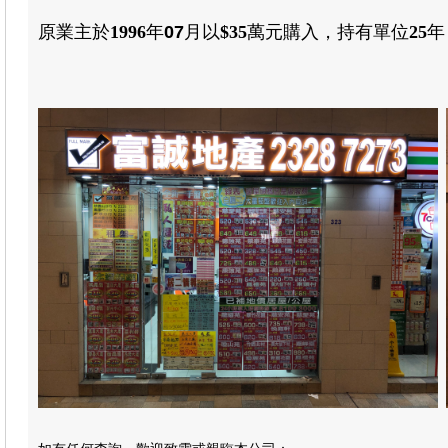
原業主於
1996
年
07
月
以
$35
萬元購
入
，
持有單位
25
年