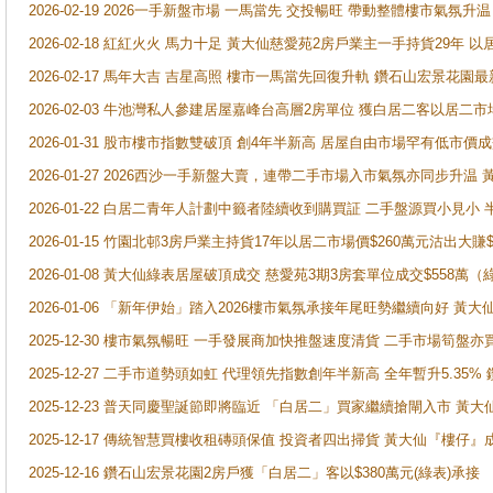
2026-02-19 2026一手新盤市場 一馬當先 交投暢旺 帶動整體樓市氣氛
2026-02-18 紅紅火火 馬力十足 黃大仙慈愛苑2房戶業主一手持貨29年 以
2026-02-17 馬年大吉 吉星高照 樓市一馬當先回復升軌 鑽石山宏景花園
2026-02-03 牛池灣私人參建居屋嘉峰台高層2房單位 獲白居二客以居二市
2026-01-31 股市樓市指數雙破頂 創4年半新高 居屋自由市場罕有低市價
2026-01-27 2026西沙一手新盤大賣，連帶二手市場入市氣氛亦同步升
2026-01-22 白居二青年人計劃中籤者陸續收到購買証 二手盤源買小見小
2026-01-15 竹園北邨3房戶業主持貨17年以居二市場價$260萬元沽出大賺$
2026-01-08 黃大仙綠表居屋破頂成交 慈愛苑3期3房套單位成交$558萬（
2026-01-06 「新年伊始」踏入2026樓市氣氛承接年尾旺勢繼續向好 
2025-12-30 樓市氣氛暢旺 一手發展商加快推盤速度清貨 二手市場筍
2025-12-27 二手市道勢頭如虹 代理領先指數創年半新高 全年暫升5.35
2025-12-23 普天同慶聖誕節即將臨近 「白居二」買家繼續搶閘入市 黃
2025-12-17 傳統智慧買樓收租磚頭保值 投資者四出掃貨 黃大仙『樓仔』
2025-12-16 鑽石山宏景花園2房戶獲「白居二」客以$380萬元(綠表)承接