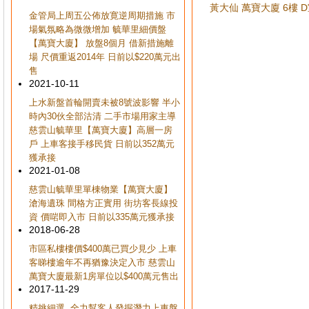
黃大仙 萬寶大廈 6樓 D室
金管局上周五公佈放寛逆周期措施 市
場氣氛略為微微增加 毓華里細價盤
【萬寶大廈】 放盤8個月 借新措施離
場 尺價重返2014年 日前以$220萬元出
售
2021-10-11
上水新盤首輪開賣未被8號波影響 半小
時內30伙全部沽清 二手市場用家主導
慈雲山毓華里【萬寶大廈】高層一房
戶 上車客接手移民貨 日前以352萬元
獲承接
2021-01-08
慈雲山毓華里單棟物業【萬寶大廈】
滄海遺珠 間格方正實用 街坊客長線投
資 價啱即入市 日前以335萬元獲承接
2018-06-28
市區私樓樓價$400萬已買少見少 上車
客睇樓逾年不再猶豫決定入市 慈雲山
萬寶大廈最新1房單位以$400萬元售出
2017-11-29
精挑細選, 全力幫客人發掘潛力上車盤,