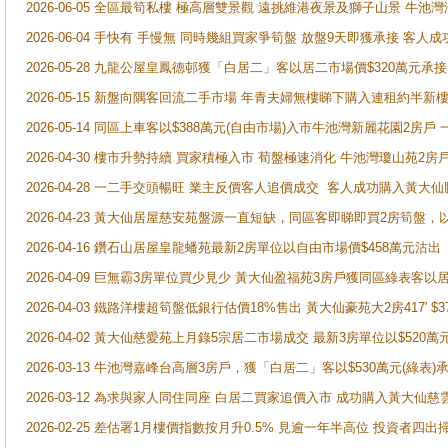
2026-06-05 全區最筍私樓 極高層雙景觀 遠挑維港夜景及獅子山景 牛池
2026-06-04 手快有 手慢無 同時幾組買家爭筍盤 放盤9天即獲承接 
2026-05-28 九龍公屋皇鳳德邨獲「白居二」客以居二市場價$320萬元承接
2026-05-15 新盤向隅客回流二手市場 年青夫婦無樓睇下購入連租約半新
2026-05-14 同區上車客以$388萬元(自由市場)入市牛池灣新麗花園2房戶
2026-04-30 樓市升勢持續 買家積極入市 荀盤極速消化 牛池灣瓊山苑2
2026-04-28 一二手交頭暢旺 業主反價客人追價成交 客人成功購入黃大仙
2026-04-23 黃大仙居屋慈安苑盤源一直短缺，同區客即睇即買2房筍盤，
2026-04-16 鑽石山居屋皇龍蟠苑最新2房單位以自由市場價$458萬元沽出
2026-04-09 巨無霸3房單位買少見少 黃大仙盈福苑3房戶獲同區綠表客以
2026-04-03 鐵路洋樓超筍盤低銀行估價18%售出 黃大仙豪苑大2房417' $
2026-04-02 黃大仙慈愛苑上月錄5宗居二市場成交 最新3房單位以$520萬
2026-03-13 牛池灣嘉峰台高層3房戶，獲「白居二」客以$530萬元(綠表)
2026-03-12 為求與家人同住同座 白居二買家追價入市 成功購入黃大仙
2026-02-25 差估署1月樓價指數按月升0.5% 見逾一年半高位 投資