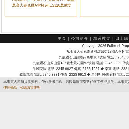
萬寶大廈低層A室極速以$310萬成交
主頁
|
公司簡介
|
精選樓盤
|
田土廳
Copyright 2026 Fullmark 
九龍黃大仙鳳凰新村環鳳街18號A地下 電話：232
九龍鑽石山龍蟠苑商場107號舖 電話：2345 303
九龍鑽石山斧山道185號宏景花園A2號舖 電話: 2345 2229 傳真: 
采頣花園 電話: 2345 9927 傳真: 3188 1237 ◆ 樂富 電話: 2321 
威豪花園 電話: 2345 3331 傳真: 2328 9913 ◆ 星河明居/悅庭軒 電話: 2116
本網頁內容所提供資料，僅作參考用途。若因錯漏而引致任何不便或損失，本網頁
使用條款
私隱政策聲明