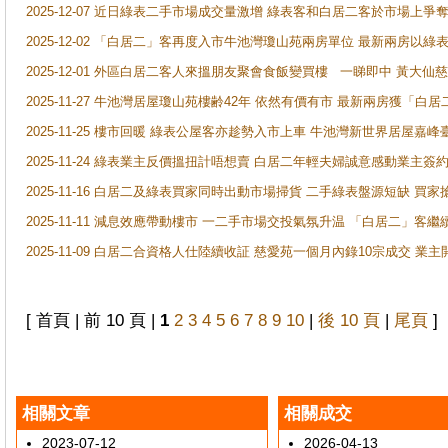
2025-12-07 近日綠表二手市場成交量激增 綠表客和白居二客於市場上
2025-12-02 「白居二」客再度入市牛池灣瓊山苑兩房單位 最新兩房以綠表
2025-12-01 外區白居二客人來搵朋友聚會食飯變買樓 一睇即中 黃大仙
2025-11-27 牛池灣居屋瓊山苑樓齢42年 依然有價有市 最新兩房獲「白居
2025-11-25 樓市回暖 綠表公屋客亦趁勢入市上車 牛池灣新世界居屋嘉
2025-11-24 綠表業主反價搵扭計唔想賣 白居二年輕夫婦誠意感動業主簽約 
2025-11-16 白居二及綠表買家同時出動市場掃貨 二手綠表盤源短缺 
2025-11-11 減息效應帶動樓市 一二手市場交投氣氛升温 「白居二」
2025-11-09 白居二合資格人仕陸續收証 慈愛苑一個月內錄10宗成交 業
[ 首頁 | 前 10 頁 |
1
2
3
4
5
6
7
8
9
10
|
後 10 頁
|
尾頁
]
相關文章
相關成交
2023-07-12
2026-04-13