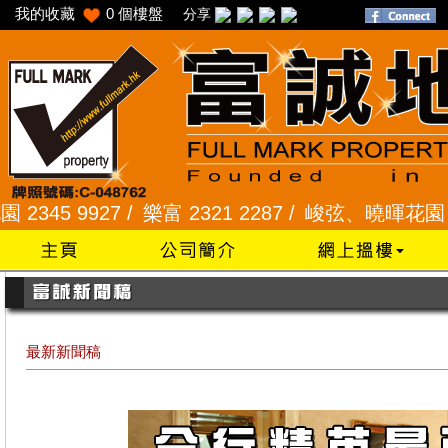
我的收藏
0
個樓盤
分享
 /
樂富 2321 2287 /
峻弦、曉暉花園 2345 1286 /
最新新聞稿