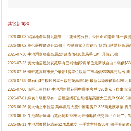
其它新聞稿
2026-08-03 富誠地產深耕九龍東 「龍蟠苑分行」今日正式開業 進
2026-08-02 差估署樓價連升13個月 帶動買家入市信心 慈雲山慈愛苑高層
2026-07-30 牛池灣嘉峰臺高層2房綠表價418萬易手 19年升值2.3倍
2026-07-23 黄大仙居屋慈安苑罕有已補地價2房單位最新以自由市場價$5
2026-07-16 瓊軒苑高層市景戶最新1房單位以居二市場價$335萬元沽出 業
2026-07-09 鑽石山3年樓齡居屋王啟翔苑高層1房 最新以綠表價$513萬元
2026-07-08 市區上車熱點 牛池灣新麗花園中層兩房戶 398萬元（自
2026-07-01 綠表市場極罕有！居屋皇鑽石山龍蟠苑高層大三房戶 $640
2026-06-26 黃大仙上車首選 萬年戲院大廈中層兩房戶 325萬元獲承接 實
2026-06-18 牛池灣居屋瓊山苑兩房$268萬元未補地價成交 獲「白居二」
2026-06-11 牛池灣瓊麗苑綠表$270萬成交 一手業主持貨36年 轉手升值逾