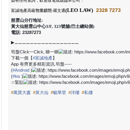
如有任何查詢，歡迎致電或親臨本公司
：
(LEO LAW)
2328 7273
富誠地產高級
物業顧問
-羅文通
慈雲山分行地址:
黃大仙慈雲山中心3/F, 323號舖(巴士總站側)
電話: 23287273
▶
⚊⚊⚊⚊⚊⚊⚊⚊⚊⚊⚊⚊⚊⚊⚊⚊⚊
筍盤
Click
一
Click,
睇一睇
下載一個【
#
富誠地產
】
App
有齊更多精彩資訊
.
筍盤
-----
(
#
Android
)
(
#
los
)
☆
緊貼
#
萬寶大廈
#
黃大仙
#
毓華里
#
洋樓
#
私樓