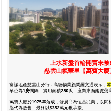
上水新盤首輪開賣未被8
慈雲山毓華里
【萬寶大廈
富誠地產慈雲山分行 - 高級物業顧問羅文通表示，
單位為
1房
間隔
，
實用面積
250
呎，座向東面飽覽蒲
萬寶大廈於
1975
年落成，發展商為恒基兆業，以間
匙代為放售，最終以
$
352
萬元獲承接。