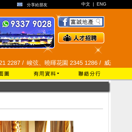
中文
|
ENG
分享給朋友
暉花園 2345 1286 /
威豪花園 2345 3331 /
星河明