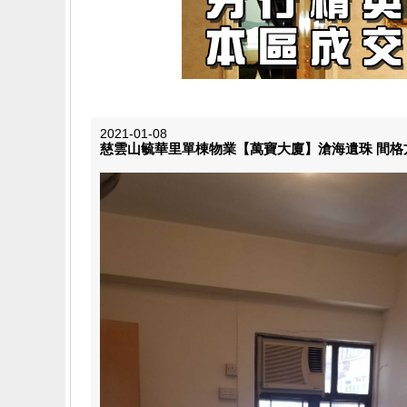
2021-01-08
慈雲山毓華里單棟物業【萬寶大廈】滄海遺珠 間格方