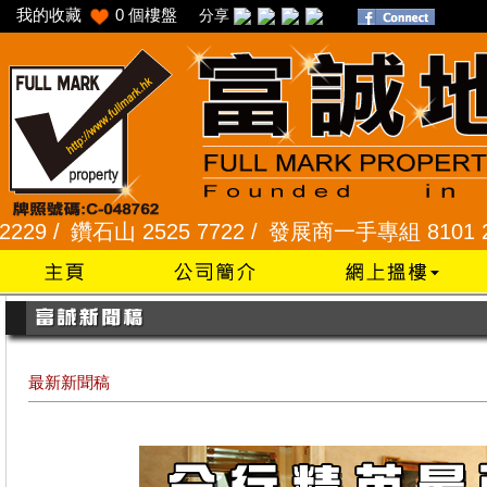
我的收藏
0
個樓盤
分享
山 2525 7722 /
發展商一手專組 8101 2345 /
采頣
最新新聞稿