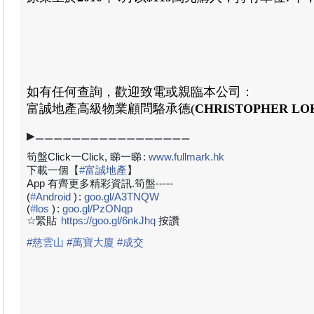
如有任何查詢，歡迎致電或親臨本公司：
富誠地產
高級物業顧問
駱承德
(
CHRISTOPHER LO
▶⚊⚊⚊⚊⚊⚊⚊⚊⚊⚊⚊⚊⚊⚊⚊⚊⚊
筍盤Click一Click, 睇一睇
:
www.fullmark.hk
下載一個【
#
富誠地產
】
App 有齊更多精彩資訊.筍盤-----
(
#
Android
)
:
goo.gl/A3TNQW
(
#
los
)
:
goo.gl/PzONqp
☆緊貼
https://goo.gl/6nkJhq
按讚
#
慈雲山
#
萬寶大廈 #成
交