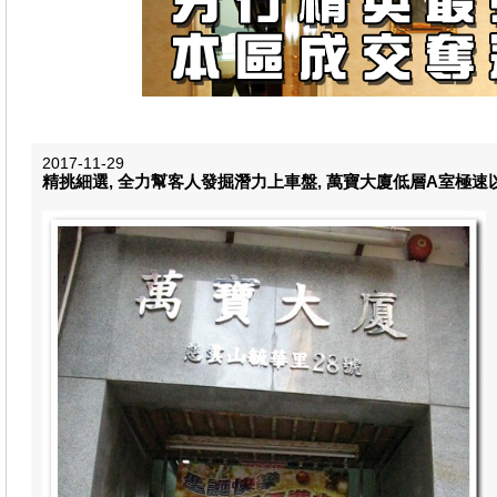
2017-11-29
精挑細選, 全力幫客人發掘潛力上車盤, 萬寶大廈低層A室極速以