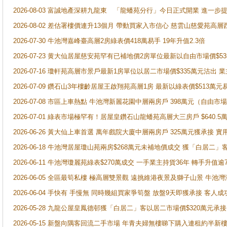
2026-08-03 富誠地產深耕九龍東 「龍蟠苑分行」今日正式開業 進
2026-08-02 差估署樓價連升13個月 帶動買家入市信心 慈雲山慈愛苑高層
2026-07-30 牛池灣嘉峰臺高層2房綠表價418萬易手 19年升值2.3倍
2026-07-23 黄大仙居屋慈安苑罕有已補地價2房單位最新以自由市場價$5
2026-07-16 瓊軒苑高層市景戶最新1房單位以居二市場價$335萬元沽出 業
2026-07-09 鑽石山3年樓齡居屋王啟翔苑高層1房 最新以綠表價$513萬元
2026-07-08 市區上車熱點 牛池灣新麗花園中層兩房戶 398萬元（自
2026-07-01 綠表市場極罕有！居屋皇鑽石山龍蟠苑高層大三房戶 $640
2026-06-26 黃大仙上車首選 萬年戲院大廈中層兩房戶 325萬元獲承接 實
2026-06-18 牛池灣居屋瓊山苑兩房$268萬元未補地價成交 獲「白居二」
2026-06-11 牛池灣瓊麗苑綠表$270萬成交 一手業主持貨36年 轉手升值逾
2026-06-05 全區最筍私樓 極高層雙景觀 遠挑維港夜景及獅子山景 牛池
2026-06-04 手快有 手慢無 同時幾組買家爭筍盤 放盤9天即獲承接 
2026-05-28 九龍公屋皇鳳德邨獲「白居二」客以居二市場價$320萬元承接
2026-05-15 新盤向隅客回流二手市場 年青夫婦無樓睇下購入連租約半新