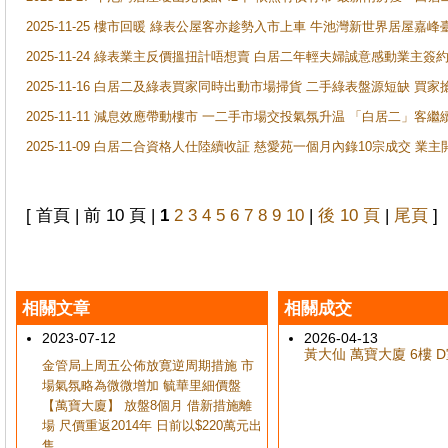
2025-11-25 樓市回暖 綠表公屋客亦趁勢入市上車 牛池灣新世界居屋嘉
2025-11-24 綠表業主反價搵扭計唔想賣 白居二年輕夫婦誠意感動業主簽約 
2025-11-16 白居二及綠表買家同時出動市場掃貨 二手綠表盤源短缺 
2025-11-11 減息效應帶動樓市 一二手市場交投氣氛升温 「白居二」
2025-11-09 白居二合資格人仕陸續收証 慈愛苑一個月內錄10宗成交 業
[ 首頁 | 前 10 頁 |
1
2
3
4
5
6
7
8
9
10
|
後 10 頁
|
尾頁
]
相關文章
相關成交
2023-07-12
2026-04-13
黃大仙 萬寶大廈 6樓 D室
金管局上周五公佈放寛逆周期措施 市
場氣氛略為微微增加 毓華里細價盤
【萬寶大廈】 放盤8個月 借新措施離
場 尺價重返2014年 日前以$220萬元出
售