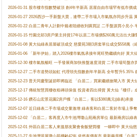
2026-01-31 股市樓市指數雙破頂 創4年半新高 居屋自由市場罕有低市價
2026-01-27 2026西沙一手新盤大賣，連帶二手市場入市氣氛亦同步升
2026-01-22 白居二青年人計劃中籤者陸續收到購買証 二手盤源買小見小
2026-01-15 竹園北邨3房戶業主持貨17年以居二市場價$260萬元沽出大賺$
2026-01-08 黃大仙綠表居屋破頂成交 慈愛苑3期3房套單位成交$558萬（
2026-01-06 「新年伊始」踏入2026樓市氣氛承接年尾旺勢繼續向好 
2025-12-30 樓市氣氛暢旺 一手發展商加快推盤速度清貨 二手市場筍
2025-12-27 二手市道勢頭如虹 代理領先指數創年半新高 全年暫升5.35
2025-12-23 普天同慶聖誕節即將臨近 「白居二」買家繼續搶閘入市 黃
2025-12-17 傳統智慧買樓收租磚頭保值 投資者四出掃貨 黃大仙『樓仔』
2025-12-16 鑽石山宏景花園2房戶獲「白居二」客以$380萬元(綠表)承接
2025-12-07 近日綠表二手市場成交量激增 綠表客和白居二客於市場上
2025-12-02 「白居二」客再度入市牛池灣瓊山苑兩房單位 最新兩房以綠表
2025-12-01 外區白居二客人來搵朋友聚會食飯變買樓 一睇即中 黃大仙
2025-11-27 牛池灣居屋瓊山苑樓齢42年 依然有價有市 最新兩房獲「白居