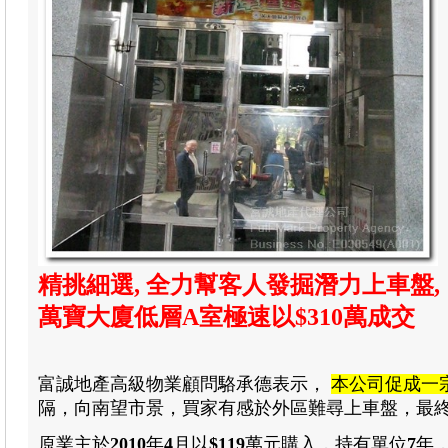
精挑細選, 全力幫客人發掘潛力上車盤,
萬寶大
廈低層A室極速以$310萬
成交
富誠地產高級物業顧問駱承德表示
，
本公司促成一
隔，向南
望市景
，買家有感於外區難尋上車盤
，最
原業主於
2010
年
4
月以
$119
萬元購入
，
持有單位
7
年