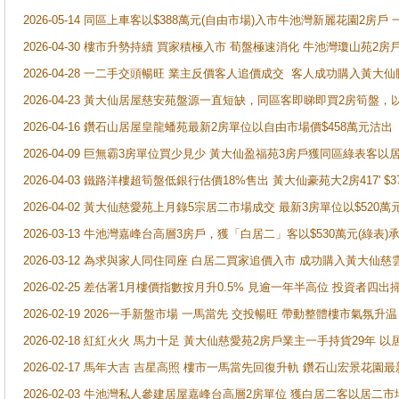
2026-05-14 同區上車客以$388萬元(自由市場)入市牛池灣新麗花園2房戶
2026-04-30 樓市升勢持續 買家積極入市 荀盤極速消化 牛池灣瓊山苑2
2026-04-28 一二手交頭暢旺 業主反價客人追價成交 客人成功購入黃大仙
2026-04-23 黃大仙居屋慈安苑盤源一直短缺，同區客即睇即買2房筍盤，
2026-04-16 鑽石山居屋皇龍蟠苑最新2房單位以自由市場價$458萬元沽出
2026-04-09 巨無霸3房單位買少見少 黃大仙盈福苑3房戶獲同區綠表客以
2026-04-03 鐵路洋樓超筍盤低銀行估價18%售出 黃大仙豪苑大2房417' $
2026-04-02 黃大仙慈愛苑上月錄5宗居二市場成交 最新3房單位以$520萬
2026-03-13 牛池灣嘉峰台高層3房戶，獲「白居二」客以$530萬元(綠表)
2026-03-12 為求與家人同住同座 白居二買家追價入市 成功購入黃大仙
2026-02-25 差估署1月樓價指數按月升0.5% 見逾一年半高位 投資
2026-02-19 2026一手新盤市場 一馬當先 交投暢旺 帶動整體樓市氣氛
2026-02-18 紅紅火火 馬力十足 黃大仙慈愛苑2房戶業主一手持貨29年 以
2026-02-17 馬年大吉 吉星高照 樓市一馬當先回復升軌 鑽石山宏景花園
2026-02-03 牛池灣私人參建居屋嘉峰台高層2房單位 獲白居二客以居二市