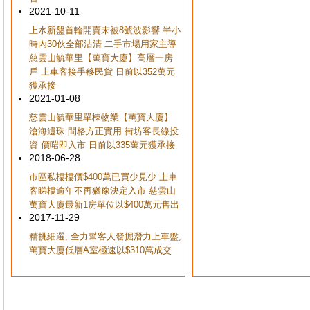
2021-10-11
上水新盤首輪開賣未被8號波影響 半小
時內30伙全部沽清 二手市場用家主導
慈雲山毓華里【萬寶大廈】高層一房
戶 上車客接手移民貨 日前以352萬元
獲承接
2021-01-08
慈雲山毓華里單棟物業【萬寶大廈】
滄海遺珠 間格方正實用 街坊客長線投
資 價啱即入市 日前以335萬元獲承接
2018-06-28
市區私樓樓價$400萬已買少見少 上車
客睇樓逾年不再猶豫決定入市 慈雲山
萬寶大廈最新1房單位以$400萬元售出
2017-11-29
精挑細選, 全力幫客人發掘潛力上車盤,
萬寶大廈低層A室極速以$310萬成交