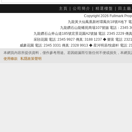
主頁
|
公司簡介
|
精選樓盤
|
田土廳
Copyright 2026 Fullmark 
九龍黃大仙鳳凰新村環鳳街18號A地下 電話：232
九龍鑽石山龍蟠苑商場107號舖 電話：2345 303
九龍鑽石山斧山道185號宏景花園A2號舖 電話: 2345 2229 傳真: 
采頣花園 電話: 2345 9927 傳真: 3188 1237 ◆ 樂富 電話: 2321 
威豪花園 電話: 2345 3331 傳真: 2328 9913 ◆ 星河明居/悅庭軒 電話: 2116
本網頁內容所提供資料，僅作參考用途。若因錯漏而引致任何不便或損失，本網頁
使用條款
私隱政策聲明