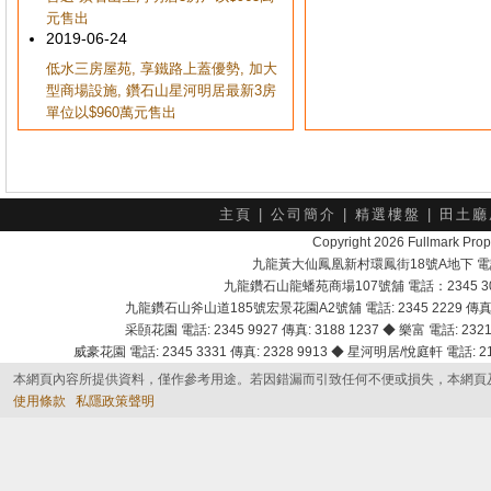
元售出
2019-06-24
低水三房屋苑, 享鐵路上蓋優勢, 加大
型商場設施, 鑽石山星河明居最新3房
單位以$960萬元售出
主頁
|
公司簡介
|
精選樓盤
|
田土廳
Copyright 2026 Fullmark 
九龍黃大仙鳳凰新村環鳳街18號A地下 電話：232
九龍鑽石山龍蟠苑商場107號舖 電話：2345 303
九龍鑽石山斧山道185號宏景花園A2號舖 電話: 2345 2229 傳真: 
采頣花園 電話: 2345 9927 傳真: 3188 1237 ◆ 樂富 電話: 2321 
威豪花園 電話: 2345 3331 傳真: 2328 9913 ◆ 星河明居/悅庭軒 電話: 2116
本網頁內容所提供資料，僅作參考用途。若因錯漏而引致任何不便或損失，本網頁
使用條款
私隱政策聲明