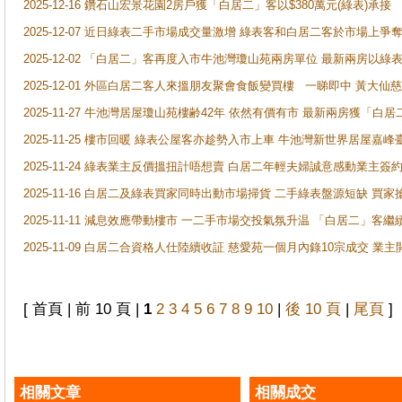
2025-12-16 鑽石山宏景花園2房戶獲「白居二」客以$380萬元(綠表)承接
2025-12-07 近日綠表二手市場成交量激增 綠表客和白居二客於市場上
2025-12-02 「白居二」客再度入市牛池灣瓊山苑兩房單位 最新兩房以綠表
2025-12-01 外區白居二客人來搵朋友聚會食飯變買樓 一睇即中 黃大仙
2025-11-27 牛池灣居屋瓊山苑樓齢42年 依然有價有市 最新兩房獲「白居
2025-11-25 樓市回暖 綠表公屋客亦趁勢入市上車 牛池灣新世界居屋嘉
2025-11-24 綠表業主反價搵扭計唔想賣 白居二年輕夫婦誠意感動業主簽約 
2025-11-16 白居二及綠表買家同時出動市場掃貨 二手綠表盤源短缺 
2025-11-11 減息效應帶動樓市 一二手市場交投氣氛升温 「白居二」
2025-11-09 白居二合資格人仕陸續收証 慈愛苑一個月內錄10宗成交 業
[ 首頁 | 前 10 頁 |
1
2
3
4
5
6
7
8
9
10
|
後 10 頁
|
尾頁
]
相關文章
相關成交