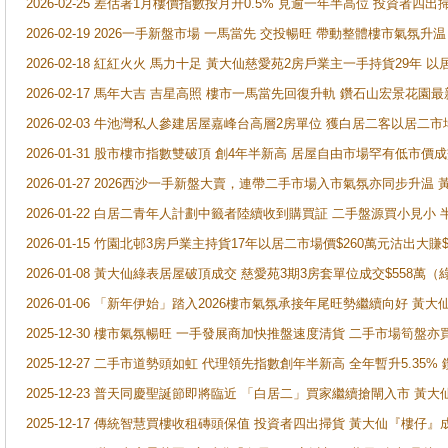
2026-02-25 差估署1月樓價指數按月升0.5% 見逾一年半高位 投資
2026-02-19 2026一手新盤市場 一馬當先 交投暢旺 帶動整體樓市氣氛
2026-02-18 紅紅火火 馬力十足 黃大仙慈愛苑2房戶業主一手持貨29年 以
2026-02-17 馬年大吉 吉星高照 樓市一馬當先回復升軌 鑽石山宏景花園
2026-02-03 牛池灣私人參建居屋嘉峰台高層2房單位 獲白居二客以居二市
2026-01-31 股市樓市指數雙破頂 創4年半新高 居屋自由市場罕有低市價
2026-01-27 2026西沙一手新盤大賣，連帶二手市場入市氣氛亦同步升
2026-01-22 白居二青年人計劃中籤者陸續收到購買証 二手盤源買小見小
2026-01-15 竹園北邨3房戶業主持貨17年以居二市場價$260萬元沽出大賺$
2026-01-08 黃大仙綠表居屋破頂成交 慈愛苑3期3房套單位成交$558萬（
2026-01-06 「新年伊始」踏入2026樓市氣氛承接年尾旺勢繼續向好 
2025-12-30 樓市氣氛暢旺 一手發展商加快推盤速度清貨 二手市場筍
2025-12-27 二手市道勢頭如虹 代理領先指數創年半新高 全年暫升5.35
2025-12-23 普天同慶聖誕節即將臨近 「白居二」買家繼續搶閘入市 黃
2025-12-17 傳統智慧買樓收租磚頭保值 投資者四出掃貨 黃大仙『樓仔』