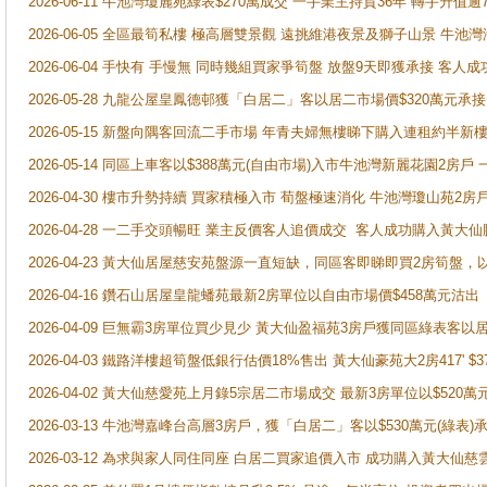
2026-06-11 牛池灣瓊麗苑綠表$270萬成交 一手業主持貨36年 轉手升值逾
2026-06-05 全區最筍私樓 極高層雙景觀 遠挑維港夜景及獅子山景 牛池
2026-06-04 手快有 手慢無 同時幾組買家爭筍盤 放盤9天即獲承接 
2026-05-28 九龍公屋皇鳳德邨獲「白居二」客以居二市場價$320萬元承接
2026-05-15 新盤向隅客回流二手市場 年青夫婦無樓睇下購入連租約半新
2026-05-14 同區上車客以$388萬元(自由市場)入市牛池灣新麗花園2房戶
2026-04-30 樓市升勢持續 買家積極入市 荀盤極速消化 牛池灣瓊山苑2
2026-04-28 一二手交頭暢旺 業主反價客人追價成交 客人成功購入黃大仙
2026-04-23 黃大仙居屋慈安苑盤源一直短缺，同區客即睇即買2房筍盤，
2026-04-16 鑽石山居屋皇龍蟠苑最新2房單位以自由市場價$458萬元沽出
2026-04-09 巨無霸3房單位買少見少 黃大仙盈福苑3房戶獲同區綠表客以
2026-04-03 鐵路洋樓超筍盤低銀行估價18%售出 黃大仙豪苑大2房417' $
2026-04-02 黃大仙慈愛苑上月錄5宗居二市場成交 最新3房單位以$520萬
2026-03-13 牛池灣嘉峰台高層3房戶，獲「白居二」客以$530萬元(綠表)
2026-03-12 為求與家人同住同座 白居二買家追價入市 成功購入黃大仙