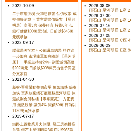
2022-10-09
2026-08-05
鑽石山 星河明居 E座 27
二手市場疲弱 受加息影響 估價收緊 成
2026-07-30
交價每況愈下 業主需降價吸客 【星河
鑽石山 星河明居 B座 16
明居】高層3房 保養得宜 持貨6年 低
2026-07-16
鑽石山 星河明居 E座 27
銀行估價100萬元沽出 日前以$845萬
2026-07-08
元獲承接
鑽石山 星河明居 C座 43
2022-09-17
2026-06-29
鑽石山 星河明居 E座 8樓
聯儲局將於本月公佈議息結果 料作進
一步加息 市場籠罩加息陰影 【星河明
居】一手業主持貨24年 割愛減價高達
$202萬元 日前以$908萬元出售予同區
分支家庭
2021-04-30
新盤-晉環帶動整個市場 氣氛熾熱 節奏
加快 買家放棄鑽石廳屋苑星河明居 揀
選靚則會所私樓【帝峯豪苑】 方正實
用 無敵靚景 議價4% 減價50萬 日前以
1130萬元獲承接
2019-07-17
鐵路上蓋物業升力無限, 屬三房換樓客
首選 鑽石山星河明居3房戶以$963萬