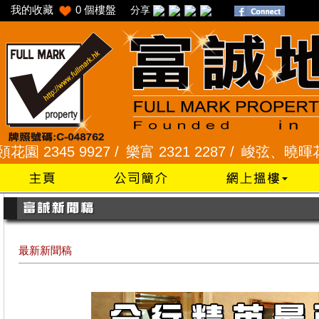
我的收藏
0
個樓盤
分享
345 9927 /
樂富 2321 2287 /
峻弦、曉暉花園 2345
最新新聞稿