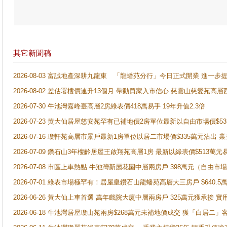
其它新聞稿
2026-08-03 富誠地產深耕九龍東 「龍蟠苑分行」今日正式開業 進
2026-08-02 差估署樓價連升13個月 帶動買家入市信心 慈雲山慈愛苑高層
2026-07-30 牛池灣嘉峰臺高層2房綠表價418萬易手 19年升值2.3倍
2026-07-23 黄大仙居屋慈安苑罕有已補地價2房單位最新以自由市場價$5
2026-07-16 瓊軒苑高層市景戶最新1房單位以居二市場價$335萬元沽出 業
2026-07-09 鑽石山3年樓齡居屋王啟翔苑高層1房 最新以綠表價$513萬元
2026-07-08 市區上車熱點 牛池灣新麗花園中層兩房戶 398萬元（自
2026-07-01 綠表市場極罕有！居屋皇鑽石山龍蟠苑高層大三房戶 $640
2026-06-26 黃大仙上車首選 萬年戲院大廈中層兩房戶 325萬元獲承接 實
2026-06-18 牛池灣居屋瓊山苑兩房$268萬元未補地價成交 獲「白居二」