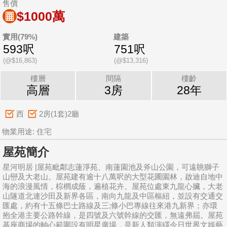
售價
$1000萬
實用(79%)
建築
593呎
751呎
(@$16,863)
(@$13,316)
樓層
間隔
樓齡
高層
3房
28年
西
2房(1套)2廳
物業用途: 住宅
屋苑簡介
星河明居 |屋苑毗鄰志蓮淨苑、南蓮園池及斧山公園，可遠眺獅子
山巒及大老山。屋苑建有逾十八萬呎的大型花圃園林，啟迪自地中
海的浪漫風情，棕櫚成蔭，遍植花卉。屋苑位處東九龍心臟，大老
山隧道北連沙田及新界各區，南向九龍及中區樞紐，並設有交通交
匯處，約有十五條巴士路線及三;條小巴專線往來港九新界；亦環
抱全港主要公路幹線，是四號及六號幹線的交匯，無遠弗屆。屋苑
基座商場的軸心範圍設有明星廣場，是新人類演繹今日世界文娛藝