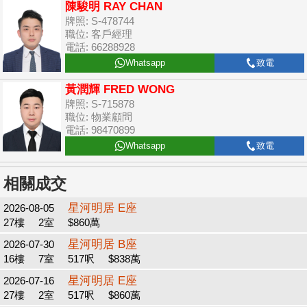
陳駿明 RAY CHAN
牌照: S-478744
職位: 客戶經理
電話: 66288928
Whatsapp
致電
黃潤輝 FRED WONG
牌照: S-715878
職位: 物業顧問
電話: 98470899
Whatsapp
致電
相關成交
星河明居 E座
2026-08-05
27樓
2室
$860萬
星河明居 B座
2026-07-30
16樓
7室
517呎
$838萬
星河明居 E座
2026-07-16
27樓
2室
517呎
$860萬