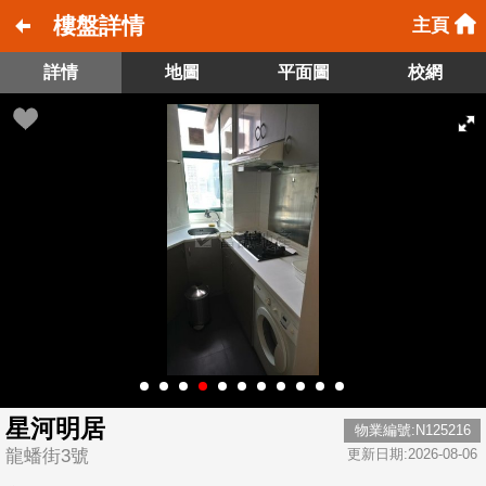
樓盤詳情
主頁
詳情
地圖
平面圖
校網
星河明居
物業編號:N125216
龍蟠街3號
更新日期:2026-08-06