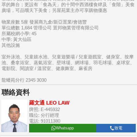
萃的舞台；更設有「食為天」的十間中西酒樓食肆及「食階」美食
廣場，可品嚐天下美食；另屋苑業主亦可享購物優惠
物業座數 5座 發展商九倉/新亞置業/會德豐
單位總數 1,684 管理公司 置邦物業管理有限公司
所屬校網小學: 45
中學: 黃大仙區
其他設施
室外泳池、兒童嬉水池、兒童遊樂場 / 兒童遊戲室、健身室、按摩
池、桑拿浴室、蒸氣浴室、壁球場、網球場、羽毛球場、桌球室、
電影院、閱讀室 / 溫習室、健康舞室、麻雀房
龍蟠苑分行 2345 3030
聯絡資料
羅文通 LEO LAW
牌照: E-445932
職位: 分行經理
電話: 91011380
Whatsapp
致電