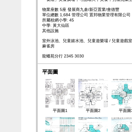
物業座數 5座 發展商九倉/新亞置業/會德豐
單位總數 1,684 管理公司 置邦物業管理有限公司
所屬校網小學: 45
中學: 黃大仙區
其他設施
室外泳池、兒童嬉水池、兒童遊樂場 / 兒童遊戲
麻雀房
龍蟠苑分行 2345 3030
平面圖
平面圖1
平面圖2
平面圖