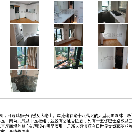
公園，可遠眺獅子山巒及大老山。屋苑建有逾十八萬呎的大型花圃園林，
各區，南向九龍及中區樞紐，並設有交通交匯處，約有十五條巴士路線及三
苑基座商場的軸心範圍設有明星廣場，是新人類演繹今日世界文娛藝萃的
主亦可享購物優惠