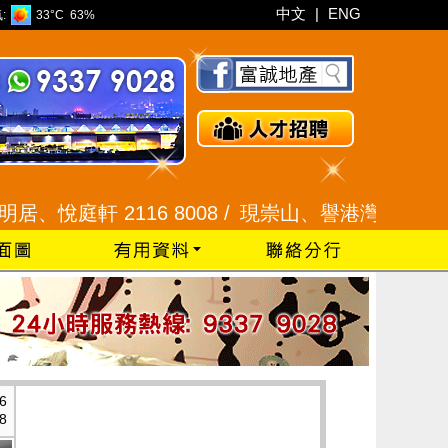
中文
|
ENG
:
33°C
63%
 2116 8008 /
現崇山、譽港灣 2345 9926 /
藍田
6
8