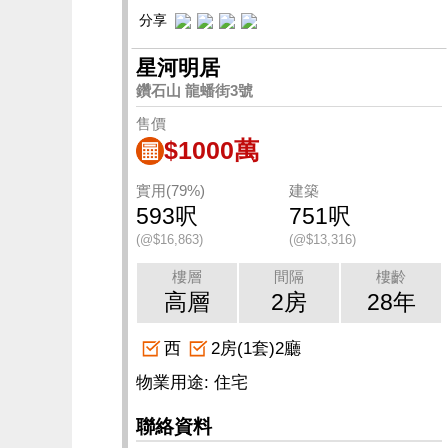
分享
星河明居
鑽石山 龍蟠街3號
售價
$1000萬
實用(79%)
建築
593呎
751呎
(@$16,863)
(@$13,316)
樓層
間隔
樓齡
高層
2房
28年
西
2房(1套)2廳
物業用途: 住宅
聯絡資料