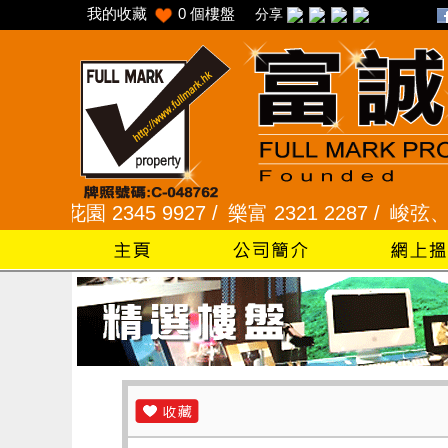
我的收藏
0
個樓盤
分享
 2345 9927 /
樂富 2321 2287 /
峻弦、曉暉花園 2