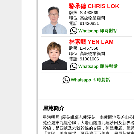
駱承德 CHRIS LOK
牌照: S-490569
職位: 高級物業顧問
電話: 91420831
林素甄 YEN LAM
牌照: E-457358
職位: 高級物業顧問
電話: 91901006
屋苑簡介
星河明居 |屋苑毗鄰志蓮淨苑、南蓮園池及斧山
苑位處東九龍心臟，大老山隧道北連沙田及新界
幹線，是四號及六號幹線的交匯，無遠弗屆。屋
「食階」美食廣場，可品嚐天下美食；另屋苑業