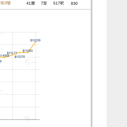
蟠街3號
41層
7室
517呎
830