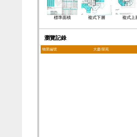
標準面積
複式下層
複式上
瀏覽記錄
物業編號
大廈/屋苑