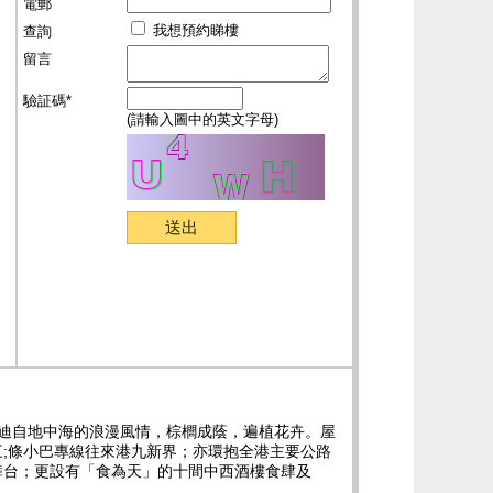
電郵
我想預約睇樓
查詢
留言
驗証碼*
(請輸入圖中的英文字母)
啟迪自地中海的浪漫風情，棕櫚成蔭，遍植花卉。屋
;條小巴專線往來港九新界；亦環抱全港主要公路
舞台；更設有「食為天」的十間中西酒樓食肆及