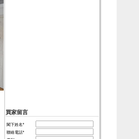
買家留言
閣下姓名*
聯絡電話*