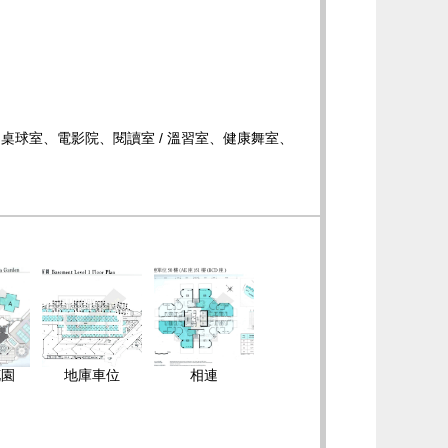
桌球室、電影院、閱讀室 / 溫習室、健康舞室、
花園
地庫車位
相連